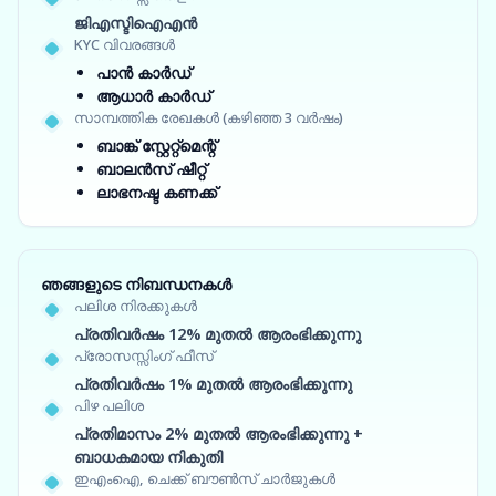
ജിഎസ്ടിഐഎൻ
KYC വിവരങ്ങൾ
പാൻ കാർഡ്
ആധാർ കാർഡ്
സാമ്പത്തിക രേഖകൾ (കഴിഞ്ഞ 3 വർഷം)
ബാങ്ക് സ്റ്റേറ്റ്‌മെന്റ്
ബാലൻസ് ഷീറ്റ്
ലാഭനഷ്ട കണക്ക്
ഞങ്ങളുടെ നിബന്ധനകൾ
പലിശ നിരക്കുകൾ
പ്രതിവർഷം 12% മുതൽ ആരംഭിക്കുന്നു
പ്രോസസ്സിംഗ് ഫീസ്
പ്രതിവർഷം 1% മുതൽ ആരംഭിക്കുന്നു
പിഴ പലിശ
പ്രതിമാസം 2% മുതൽ ആരംഭിക്കുന്നു +
ബാധകമായ നികുതി
ഇഎംഐ, ചെക്ക് ബൗൺസ് ചാർജുകൾ