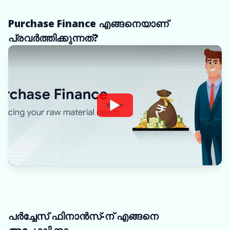
Purchase Finance എങ്ങനെയാണ്
പ്രവർത്തിക്കുന്നത്?
Watch
പർച്ചേസ് ഫിനാൻസ്-ന് എങ്ങനെ