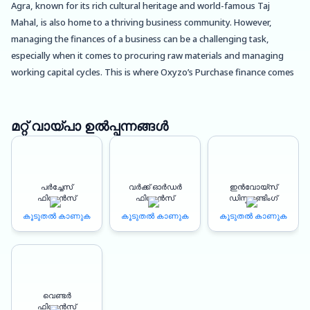
Agra, known for its rich cultural heritage and world-famous Taj
Mahal, is also home to a thriving business community. However,
managing the finances of a business can be a challenging task,
especially when it comes to procuring raw materials and managing
working capital cycles. This is where Oxyzo’s Purchase finance comes
in, offering a simplified and collateral-free line of credit to help Agra-
based businesses grow revenue and profitability.
മറ്റ് വായ്പാ ഉൽപ്പന്നങ്ങൾ
Cheaper Procurement: Oxyzo’s Purchase finance offers a cheaper
procurement option compared to traditional banking solutions. With
access to instant disbursement, business owners can purchase raw
പർച്ചേസ്
വർക്ക് ഓർഡർ
ഇൻവോയ്സ്
materials at the best market prices, saving money and improving their
ഫിനാൻസ്
ഫിനാൻസ്
ഡിസ്കൗണ്ടിംഗ്
bottom line.
കൂടുതൽ കാണുക
കൂടുതൽ കാണുക
കൂടുതൽ കാണുക
Improved Working Capital Cycles: Oxyzo’s Purchase finance provides
improved working capital cycles, helping business owners manage
their cash flow better. With interest charged only on the amount
used, business owners can control their cash outflow and ensure a
വെണ്ടർ
stable financial position.
ഫിനാൻസ്