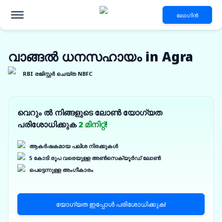
ലോഗിൻ
വാങ്ങൽ ധനസഹായം in Agra
RBI രജിസ്റ്റർ ചെയ്ത NBFC
വെറും ൽ നിങ്ങളുടെ ലോൺ യോഗ്യത
പരിശോധിക്കുക
2 മിനിറ്റ്!
ആകർഷകമായ പലിശ നിരക്കുകൾ
5 കോടി രൂപ വരെയുള്ള അൺസെക്യൂർഡ് ലോൺ
പെട്ടെന്നുള്ള അംഗീകാരം
യോഗ്യത ഇപ്പോൾ പരിശോധിക്കുക!