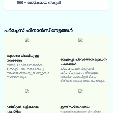
500 + ബാಧകമായ നികുതി
പർച്ചേസ് ഫിനാൻസ്
നേട്ടങ്ങൾ
കുറഞ്ഞ ചിലവിലുള്ള
മെച്ചപ്പെട്ട പ്രവർത്തന മൂലധന
സംഭരണം
ചക്രങ്ങൾ
നിങ്ങളുടെ വിതരണക്കാർക്ക്
ക്യാഷ് ഫ്ലോ പ്രശ്നങ്ങൾ
മുൻകൂട്ടി പണം നൽകി മികച്ച
പരിഹരിച്ചുകൊണ്ട് നിങ്ങളുടെ
നിരക്കിൽ അസംസ്കൃത വസ്തുക്കൾ
വർക്കിംഗ് ക്യാപിറ്റൽ മികച്ച
സ്വന്തമാക്കുക
രീതിയിൽ കൈകാര്യം ചെയ്യുക
ഡിജിറ്റൽ, ലളിതമായ
ഈട് രഹിത വായ്പ
പ്രക്രിയ
സുരക്ഷിതമല്ലാത്ത പ്രവർത്തന