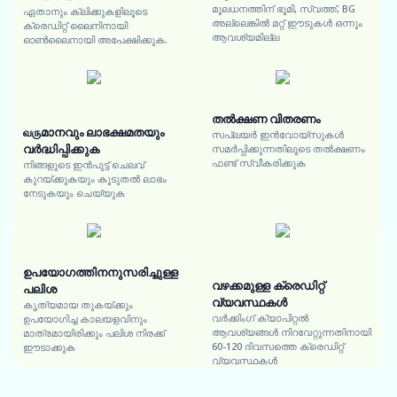
മൂലധനത്തിന് ഭൂമി, സ്വത്ത്, BG
ഏതാനും ക്ലിക്കുകളിലൂടെ
അല്ലെങ്കിൽ മറ്റ് ഈടുകൾ ഒന്നും
ക്രെഡിറ്റ് ലൈനിനായി
ആവശ്യമില്ല
ഓൺലൈനായി അപേക്ഷിക്കുക.
തൽക്ഷണ വിതരണം
வருമാനവും ലാഭക്ഷമതയും
സപ്ലയർ ഇൻവോയ്സുകൾ
വർദ്ധിപ്പിക്കുക
സമർപ്പിക്കുന്നതിലൂടെ തൽക്ഷണം
ഫണ്ട് സ്വീകരിക്കുക
നിങ്ങളുടെ ഇൻപുട്ട് ചെലവ്
കുറയ്ക്കുകയും കൂടുതൽ ലാഭം
നേടുകയും ചെയ്യുക
ഉപയോഗത്തിനനുസരിച്ചുള്ള
വഴക്കമുള്ള ക്രെഡിറ്റ്
പലിശ
വ്യവസ്ഥകൾ
കൃത്യമായ തുകയ്ക്കും
വർക്കിംഗ് ക്യാപിറ്റൽ
ഉപയോഗിച്ച കാലയളവിനും
ആവശ്യങ്ങൾ നിറവേറ്റുന്നതിനായി
മാത്രമായിരിക്കും പലിശ നിരക്ക്
60-120 ദിവസത്തെ ക്രെഡിറ്റ്
ഈടാക്കുക
വ്യവസ്ഥകൾ