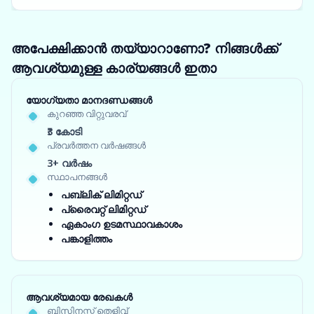
അപേക്ഷിക്കാൻ തയ്യാറാണോ? നിങ്ങൾക്ക്
ആവശ്യമുള്ള കാര്യങ്ങൾ ഇതാ
യോഗ്യതാ മാനദണ്ഡങ്ങൾ
കുറഞ്ഞ വിറ്റുവരവ്
₹3 കോടി
പ്രവർത്തന വർഷങ്ങൾ
3+ വർഷം
സ്ഥാപനങ്ങൾ
പബ്ലിക് ലിമിറ്റഡ്
പ്രൈവറ്റ് ലിമിറ്റഡ്
ഏകാംഗ ഉടമസ്ഥാവകാശം
പങ്കാളിത്തം
ആവശ്യമായ രേഖകൾ
ബിസിനസ്സ് തെളിവ്