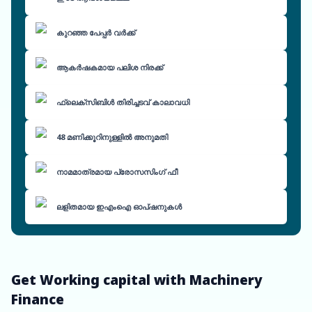
കുറഞ്ഞ പേപ്പർ വർക്ക്
ആകർഷകമായ പലിശ നിരക്ക്
ഫ്ലെക്സിബിൾ തിരിച്ചടവ് കാലാവധി
48 മണിക്കൂറിനുള്ളിൽ അനുമതി
നാമമാത്രമായ പ്രോസസിംഗ് ഫീ
ലളിതമായ ഇഎംഐ ഓപ്ഷനുകൾ
Get Working capital with Machinery
Finance