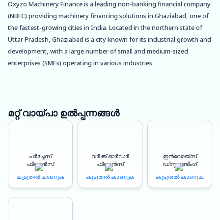
Oxyzo Machinery Finance is a leading non-banking financial company
(NBFC) providing machinery financing solutions in Ghaziabad, one of
the fastest-growing cities in India. Located in the northern state of
Uttar Pradesh, Ghaziabad is a city known for its industrial growth and
development, with a large number of small and medium-sized
enterprises (SMEs) operating in various industries.
As the city continues to grow, the need for machinery and equipment
financing solutions has become more apparent, and Oxyzo
Machinery Finance has been providing much-needed support to
മറ്റ് വായ്പാ ഉൽപ്പന്നങ്ങൾ
businesses across the city. With a range of financing options tailored
to meet the needs of SMEs, Oxyzo Machinery Finance has helped
businesses in Ghaziabad to achieve better profitability and grow their
പർച്ചേസ്
വർക്ക് ഓർഡർ
ഇൻവോയ്സ്
operations.
ഫിനാൻസ്
ഫിനാൻസ്
ഡിസ്കൗണ്ടിംഗ്
കൂടുതൽ കാണുക
കൂടുതൽ കാണുക
കൂടുതൽ കാണുക
One of the key benefits of choosing Oxyzo Machinery Finance is the
instant disbursement of funds. Unlike traditional lending institutions,
Oxyzo Machinery Finance understands the urgency of businesses in
need of financing and therefore provides quick and hassle-free