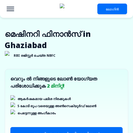
ലോഗിൻ
മെഷിനറി ഫിനാൻസ് in
Ghaziabad
RBI രജിസ്റ്റർ ചെയ്ത NBFC
വെറും ൽ നിങ്ങളുടെ ലോൺ യോഗ്യത
പരിശോധിക്കുക
2 മിനിറ്റ്!
ആകർഷകമായ പലിശ നിരക്കുകൾ
5 കോടി രൂപ വരെയുള്ള അൺസെക്യൂർഡ് ലോൺ
പെട്ടെന്നുള്ള അംഗീകാരം