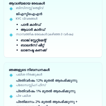
ആവശ്യമായ രേഖകൾ
ബിസിനസ്സ് തെളിവ്
ജിഎസ്ടിഐഎൻ
KYC വിവരങ്ങൾ
പാൻ കാർഡ്
ആധാർ കാർഡ്
സാമ്പത്തിക രേഖകൾ (കഴിഞ്ഞ 3 വർഷം)
ബാങ്ക് സ്റ്റേറ്റ്‌മെന്റ്
ബാലൻസ് ഷീറ്റ്
ലാഭനഷ്ട കണക്ക്
ഞങ്ങളുടെ നിബന്ധനകൾ
പലിശ നിരക്കുകൾ
പ്രതിവർഷം 12% മുതൽ ആരംഭിക്കുന്നു
പ്രോസസ്സിംഗ് ഫീസ്
പ്രതിവർഷം 1% മുതൽ ആരംഭിക്കുന്നു
പിഴ പലിശ
പ്രതിമാസം 2% മുതൽ ആരംഭിക്കുന്നു +