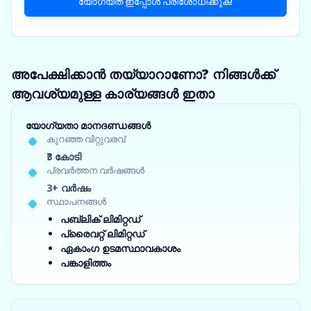
യോഗ്യത ഇപ്പോൾ പരിശോധിക്കുക!
അപേക്ഷിക്കാൻ തയ്യാറാണോ? നിങ്ങൾക്ക്
ആവശ്യമുള്ള കാര്യങ്ങൾ ഇതാ
യോഗ്യതാ മാനദണ്ഡങ്ങൾ
കുറഞ്ഞ വിറ്റുവരവ്
₹3 കോടി
പ്രവർത്തന വർഷങ്ങൾ
3+ വർഷം
സ്ഥാപനങ്ങൾ
പബ്ലിക് ലിമിറ്റഡ്
പ്രൈവറ്റ് ലിമിറ്റഡ്
ഏകാംഗ ഉടമസ്ഥാവകാശം
പങ്കാളിത്തം