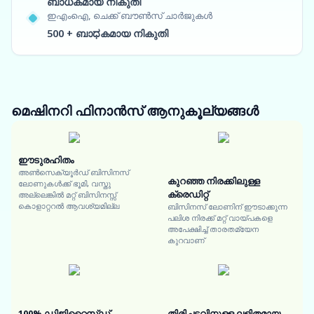
ബാധകമായ നികുതി
ഇഎംഐ, ചെക്ക് ബൗൺസ് ചാർജുകൾ
500 + ബാಧകമായ നികുതി
മെഷിനറി ഫിനാൻസ്
ആനുകൂല്യങ്ങൾ
ഈടുരഹിതം
അൺസെക്യൂർഡ് ബിസിനസ്
കുറഞ്ഞ നിരക്കിലുള്ള
ലോണുകൾക്ക് ഭൂമി, വസ്തു
ക്രെഡിറ്റ്
അല്ലെങ്കിൽ മറ്റ് ബിസിനസ്സ്
കൊളാറ്ററൽ ആവശ്യമില്ല
ബിസിനസ് ലോണിന് ഈടാക്കുന്ന
പലിശ നിരക്ക് മറ്റ് വായ്പകളെ
അപേക്ഷിച്ച് താരതമ്യേന
കുറവാണ്
100% ഡിജിറ്റൈസ്ഡ്
തിരിച്ചടവിനുള്ള ലളിതമായ