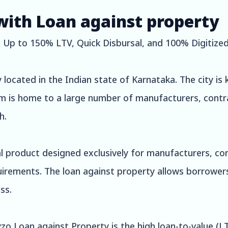
with Loan against property
 Up to 150% LTV, Quick Disbursal, and 100% Digitize
located in the Indian state of Karnataka. The city is k
um is home to a large number of manufacturers, cont
h.
al product designed exclusively for manufacturers, 
irements. The loan against property allows borrowers 
ss.
zo Loan against Property is the high loan-to-value (L