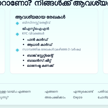
ാറാണോ? നിങ്ങൾക്ക് ആവശ്യമ
ആവശ്യമായ രേഖകൾ
ബിസിനസ്സ് തെളിവ്
ജിഎസ്ടിഐഎൻ
KYC വിവരങ്ങൾ
പാൻ കാർഡ്
ആധാർ കാർഡ്
സാമ്പത്തിക രേഖകൾ (കഴിഞ്ഞ 3 വർഷം)
ബാങ്ക് സ്റ്റേറ്റ്‌മെന്റ്
ബാലൻസ് ഷീറ്റ്
ലാഭനഷ്ട കണക്ക്
േലുള്ള വായ്പ എങ്ങനെ
എങ്ങനെ
എന്തുകൊണ്ട്
പതിവാ
ുന്നു?
അപേക്ഷിക്കാം
Oxyzo
ചോദ്