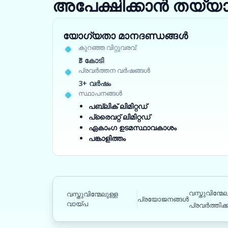
അപേക്ഷിക്കാൻ തയ്യ
യോഗ്യതാ മാനദണ്ഡങ്ങൾ
കുറഞ്ഞ വിറ്റുവരവ്
₹3 കോടി
പ്രവർത്തന വർഷങ്ങൾ
3+ വർഷം
സ്ഥാപനങ്ങൾ
പബ്ലിക് ലിമിറ്റഡ്
പ്രൈവറ്റ് ലിമിറ്റഡ്
ഏകാംഗ ഉടമസ്ഥാവകാശം
പങ്കാളിത്തം
വസ്തുവിന്മ
വസ്തുവിന്മേലുള്ള
പ്രയോജനങ്ങൾ
വായ്പ
പ്രവർത്തിക്ക