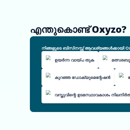
എന്തുകൊണ്ട് Oxyzo?
നിങ്ങളുടെ ബിസിനസ്സ് ആവശ്യങ്ങൾക്കായി O
ഉയർന്ന വായ്പ തുക
മത്സരബുദ
കുറഞ്ഞ ഡോക്യുമെന്റേഷൻ
വസ്തുവിന്റെ ഉടമസ്ഥാവകാശം നിലനിർത