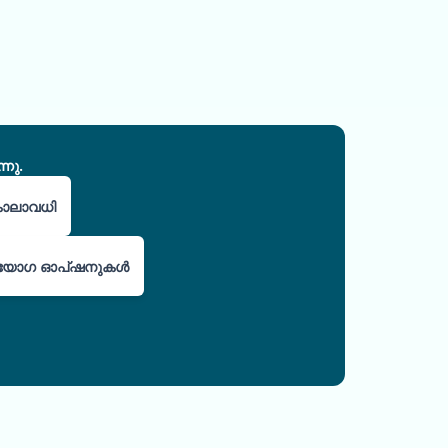
നു.
കാലാവധി
 ഉപയോഗ ഓപ്ഷനുകൾ