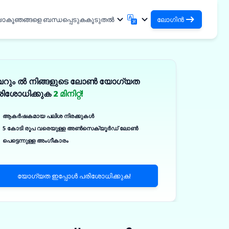
യാകൂ
ഞങ്ങളെ ബന്ധപ്പെടുക
കൂടുതൽ
ലോഗിൻ
ലോഗിൻ
English
मराठी
നിങ്ങളുടെ ലോണുകളും
English
Marathi
െറും ൽ നിങ്ങളുടെ ലോൺ യോഗ്യത
हिन्दी
বাংলা
ഓർഗനൈസേഷനുകളും ആക്സസ്
രിശോധിക്കുക
2 മിനിറ്റ്!
ചെയ്യുക
Hindi
Bengali
DSA ആയി ലോഗിൻ ചെയ്യുക
ગુજરાતી
ਪੰਜਾਬੀ
ആകർഷകമായ പലിശ നിരക്കുകൾ
നിങ്ങളുടെ ക്ലയന്റുകളെ മാനേജ്
Gujarati
Punjabi
5 കോടി രൂപ വരെയുള്ള അൺസെക്യൂർഡ് ലോൺ
ଓଡ଼ିଆ
ಕನ್ನಡ
ചെയ്യുന്നതിനുള്ള ആക്സസ്
കൾ
പെട്ടെന്നുള്ള അംഗീകാരം
Oriya
Kannada
ിക്കൽ
தமிழ்
മലയാളം
✓
Tamil
Malayalam
യോഗ്യത ഇപ്പോൾ പരിശോധിക്കുക!
తెలుగు
Telugu