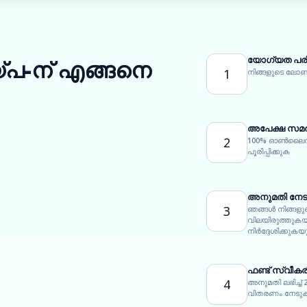
യോഗ്യത പരി
യ്പ-ന് എങ്ങനെ
1
നിങ്ങളുടെ ല
അപേക്ഷ സമർപ
2
100% ഓൺലൈൻ
പൂരിപ്പിക്കുക
അനുമതി നേ
3
ഞങ്ങൾ നിങ്ങളു
വിലയിരുത്തുക
നിർദ്ദേശിക്കുക
ഫണ്ട് സ്വീകര
4
അനുമതി ലഭിച്ച്
വിതരണം നേടു