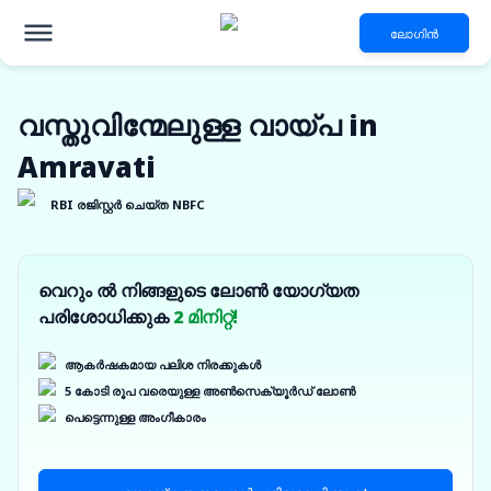
ലോഗിൻ
വസ്തുവിന്മേലുള്ള വായ്പ in
Amravati
RBI രജിസ്റ്റർ ചെയ്ത NBFC
വെറും ൽ നിങ്ങളുടെ ലോൺ യോഗ്യത
പരിശോധിക്കുക
2 മിനിറ്റ്!
ആകർഷകമായ പലിശ നിരക്കുകൾ
5 കോടി രൂപ വരെയുള്ള അൺസെക്യൂർഡ് ലോൺ
പെട്ടെന്നുള്ള അംഗീകാരം