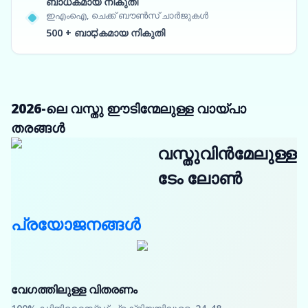
ബാധകമായ നികുതി
ഇഎംഐ, ചെക്ക് ബൗൺസ് ചാർജുകൾ
500 + ബാಧകമായ നികുതി
2026-ലെ വസ്തു ഈടിന്മേലുള്ള വായ്പാ
തരങ്ങൾ
വസ്തുവിൻമേലുള്ള
ടേം ലോൺ
പ്രയോജനങ്ങൾ
വേഗത്തിലുള്ള വിതരണം