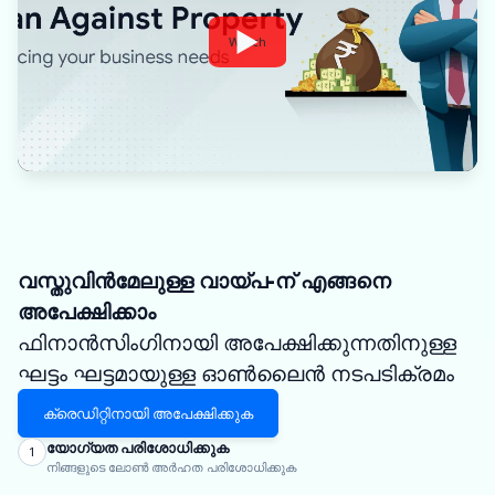
Watch
വസ്തുവിൻമേലുള്ള വായ്പ-ന് എങ്ങനെ
അപേക്ഷിക്കാം
ഫിനാൻസിംഗിനായി അപേക്ഷിക്കുന്നതിനുള്ള
ഘട്ടം ഘട്ടമായുള്ള ഓൺലൈൻ നടപടിക്രമം
ക്രെഡിറ്റിനായി അപേക്ഷിക്കുക
യോഗ്യത പരിശോധിക്കുക
1
നിങ്ങളുടെ ലോൺ അർഹത പരിശോധിക്കുക