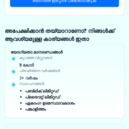
യോഗ്യത ഇപ്പോൾ പരിശോധിക്കുക!
അപേക്ഷിക്കാൻ തയ്യാറാണോ? നിങ്ങൾക്ക്
ആവശ്യമുള്ള കാര്യങ്ങൾ ഇതാ
യോഗ്യതാ മാനദണ്ഡങ്ങൾ
കുറഞ്ഞ വിറ്റുവരവ്
₹3 കോടി
പ്രവർത്തന വർഷങ്ങൾ
3+ വർഷം
സ്ഥാപനങ്ങൾ
പബ്ലിക് ലിമിറ്റഡ്
പ്രൈവറ്റ് ലിമിറ്റഡ്
ഏകാംഗ ഉടമസ്ഥാവകാശം
പങ്കാളിത്തം