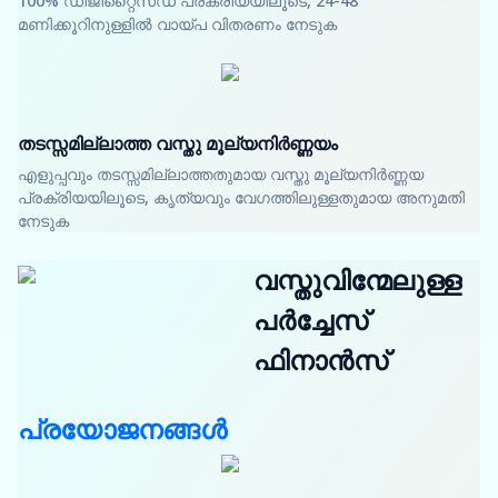
100% ഡിജിറ്റൈസ്ഡ് പ്രക്രിയയിലൂടെ, 24-48
മണിക്കൂറിനുള്ളിൽ വായ്പ വിതരണം നേടുക
തടസ്സമില്ലാത്ത വസ്തു മൂല്യനിർണ്ണയം
എളുപ്പവും തടസ്സമില്ലാത്തതുമായ വസ്തു മൂല്യനിർണ്ണയ
പ്രക്രിയയിലൂടെ, കൃത്യവും വേഗത്തിലുള്ളതുമായ അനുമതി
നേടുക
വസ്തുവിന്മേലുള്ള
പർച്ചേസ്
ഫിനാൻസ്
പ്രയോജനങ്ങൾ