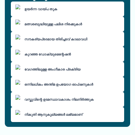
ഉയർന്ന വായ്പ തുക
മത്സരബുദ്ധിയുള്ള പലിശ നിരക്കുകൾ
സൗകര്യപ്രദമായ തിരിച്ചടവ് കാലാവധി
കുറഞ്ഞ ഡോക്യുമെന്റേഷൻ
വേഗത്തിലുള്ള അംഗീകാര പ്രക്രിയ
ഒന്നിലധികം അന്തിമ ഉപയോഗ ഓപ്ഷനുകൾ
വസ്തുവിന്റെ ഉടമസ്ഥാവകാശം നിലനിർത്തുക
നികുതി ആനുകൂല്യങ്ങൾ ലഭ്യമാണ്