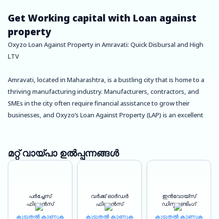
Get Working capital with Loan against
property
Oxyzo Loan Against Property in Amravati: Quick Disbursal and High
LTV
Amravati, located in Maharashtra, is a bustling city that is home to a
thriving manufacturing industry. Manufacturers, contractors, and
SMEs in the city often require financial assistance to grow their
businesses, and Oxyzo’s Loan Against Property (LAP) is an excellent
solution for them.
Oxyzo’s LAP offers loans against land and property to business
മറ്റ് വായ്പാ ഉൽപ്പന്നങ്ങൾ
owners who require funds for their operations. Unlike other types of
loans, the interest rates for LAP are comparatively lower, making it a
cost-effective solution for businesses. Additionally, Oxyzo’s LAP offers
പർച്ചേസ്
വർക്ക് ഓർഡർ
ഇൻവോയ്സ്
benefits such as a high LTV of up to 150%, quick disbursal within 24-
ഫിനാൻസ്
ഫിനാൻസ്
ഡിസ്കൗണ്ടിംഗ്
48 hours, and 100% digitized processes, making it a hassle-free
കൂടുതൽ കാണുക
കൂടുതൽ കാണുക
കൂടുതൽ കാണുക