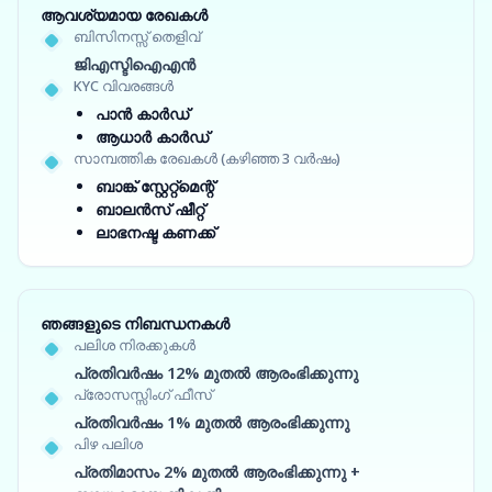
ആവശ്യമായ രേഖകൾ
ബിസിനസ്സ് തെളിവ്
ജിഎസ്ടിഐഎൻ
KYC വിവരങ്ങൾ
പാൻ കാർഡ്
ആധാർ കാർഡ്
സാമ്പത്തിക രേഖകൾ (കഴിഞ്ഞ 3 വർഷം)
ബാങ്ക് സ്റ്റേറ്റ്‌മെന്റ്
ബാലൻസ് ഷീറ്റ്
ലാഭനഷ്ട കണക്ക്
ഞങ്ങളുടെ നിബന്ധനകൾ
പലിശ നിരക്കുകൾ
പ്രതിവർഷം 12% മുതൽ ആരംഭിക്കുന്നു
പ്രോസസ്സിംഗ് ഫീസ്
പ്രതിവർഷം 1% മുതൽ ആരംഭിക്കുന്നു
പിഴ പലിശ
പ്രതിമാസം 2% മുതൽ ആരംഭിക്കുന്നു +