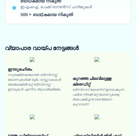
ബാധകമായ നികുതി
ഇഎംഐ, ചെക്ക് ബൗൺസ് ചാർജുകൾ
500 + ബാಧകമായ നികുതി
വ്യാപാര വായ്പ
നേട്ടങ്ങൾ
ഈടുരഹിതം
സുരക്ഷിതമല്ലാത്ത ബിസിനസ്സ്
കുറഞ്ഞ ചിലവിലുള്ള
ലോണുകൾക്ക് ഭൂമി, വസ്തുവകകൾ
ക്രെഡിറ്റ്
അല്ലെങ്കിൽ മറ്റ് ബിസിനസ്സ്
ഈടുകൾ എന്നിവ ആവശ്യമില്ല.
ബിസിനസ് ലോണിന് ഈടാക്കുന്ന
പലിശ നിരക്ക് മറ്റ് ലോണുകളെ
അപേക്ഷിച്ച് താരതമ്യേന
കുറവാണ്.
100% ഡിജിറ്റൈസ്ഡ്
ഫ്ലെക്സിബിൾ തിരിച്ചടവ്