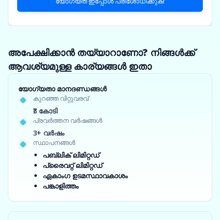
യോഗ്യത ഇപ്പോൾ പരിശോധിക്കുക!
അപേക്ഷിക്കാൻ തയ്യാറാണോ? നിങ്ങൾക്ക്
ആവശ്യമുള്ള കാര്യങ്ങൾ ഇതാ
യോഗ്യതാ മാനദണ്ഡങ്ങൾ
കുറഞ്ഞ വിറ്റുവരവ്
₹3 കോടി
പ്രവർത്തന വർഷങ്ങൾ
3+ വർഷം
സ്ഥാപനങ്ങൾ
പബ്ലിക് ലിമിറ്റഡ്
പ്രൈവറ്റ് ലിമിറ്റഡ്
ഏകാംഗ ഉടമസ്ഥാവകാശം
പങ്കാളിത്തം