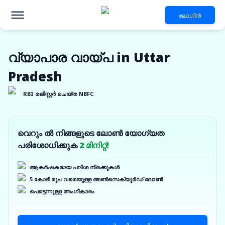
ലോഗിൻ
വ്യാപാര വായ്പ in Uttar
Pradesh
RBI രജിസ്റ്റർ ചെയ്ത NBFC
വെറും ൽ നിങ്ങളുടെ ലോൺ യോഗ്യത
പരിശോധിക്കുക
2 മിനിറ്റ്!
ആകർഷകമായ പലിശ നിരക്കുകൾ
5 കോടി രൂപ വരെയുള്ള അൺസെക്യൂർഡ് ലോൺ
പെട്ടെന്നുള്ള അംഗീകാരം