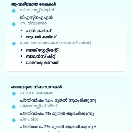
ആവശ്യമായ രേഖകൾ
ബിസിനസ്സ് തെളിവ്
ജിഎസ്ടിഐഎൻ
KYC വിവരങ്ങൾ
പാൻ കാർഡ്
ആധാർ കാർഡ്
സാമ്പത്തിക രേഖകൾ (കഴിഞ്ഞ 3 വർഷം)
ബാങ്ക് സ്റ്റേറ്റ്‌മെന്റ്
ബാലൻസ് ഷീറ്റ്
ലാഭനഷ്ട കണക്ക്
ഞങ്ങളുടെ നിബന്ധനകൾ
പലിശ നിരക്കുകൾ
പ്രതിവർഷം 12% മുതൽ ആരംഭിക്കുന്നു
പ്രോസസ്സിംഗ് ഫീസ്
പ്രതിവർഷം 1% മുതൽ ആരംഭിക്കുന്നു
പിഴ പലിശ
പ്രതിമാസം 2% മുതൽ ആരംഭിക്കുന്നു +