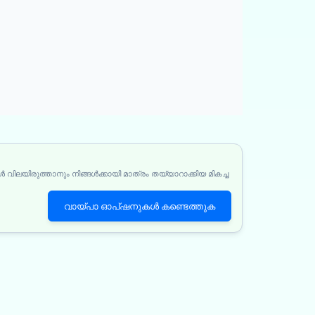
 വിലയിരുത്താനും നിങ്ങൾക്കായി മാത്രം തയ്യാറാക്കിയ മികച്ച
വായ്പാ ഓപ്ഷനുകൾ കണ്ടെത്തുക