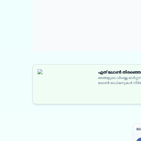
ഏത് ലോൺ തിരഞ്ഞെടുക
ഞങ്ങളുടെ വിദഗ്ദ്ധ മാർഗ്
ലോൺ ഓപ്ഷനുകൾ നിർദ്ദേ
ലേ