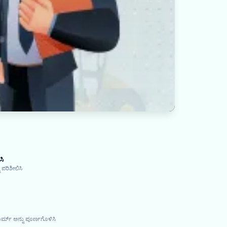
ಸಿ
 ಪರಿಶೀಲಿಸಿ
ರ್ಮ್ ಅನ್ನು ಪೂರ್ಣಗೊಳಿಸಿ