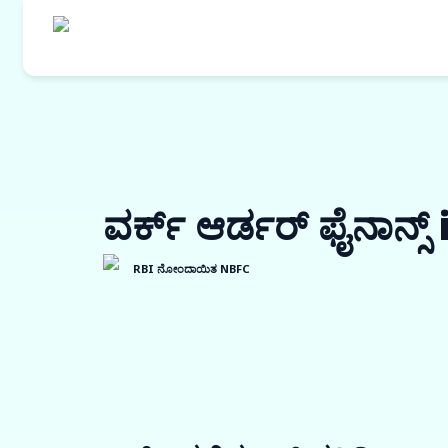
ವರ್ಕ್ ಆರ್ಡರ್ ಫೈನಾನ್
RBI ನೋಂದಾಯಿತ NBFC