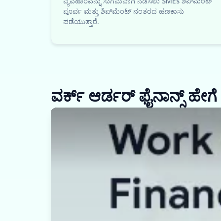
ವ್ಯವಹಾರವನ್ನು ಸುಗಮವಾಗಿ ನಡೆಸಲು SMEs ಶಿಪ್‌ಮೆಂಟ್
ಪೂರ್ವ ಮತ್ತು ಶಿಪ್‌ಮೆಂಟ್ ನಂತರದ ಹಣಕಾಸು
ಪಡೆಯುತ್ತಾರೆ.
ವರ್ಕ್ ಆರ್ಡರ್ ಫೈನಾನ್ಸ್ ಹೇಗೆ