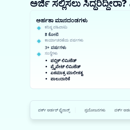
ಅರ್ಜಿ ಸಲ್ಲಿಸಲು ಸಿದ್ಧರಿದ್ದೀ
ಅರ್ಹತಾ ಮಾನದಂಡಗಳು
ಕನಿಷ್ಠ ವಹಿವಾಟು
₹3 ಕೋಟಿ
ಕಾರ್ಯಾಚರಣೆಯ ವರ್ಷಗಳು
3+ ವರ್ಷಗಳು
ಸಂಸ್ಥೆಗಳು
ಪಬ್ಲಿಕ್ ಲಿಮಿಟೆಡ್
ಪ್ರೈವೇಟ್ ಲಿಮಿಟೆಡ್
ಏಕಮಾತ್ರ ಮಾಲೀಕತ್ವ
ಪಾಲುದಾರಿಕೆ
ವರ್ಕ್ ಆರ್ಡರ್ ಫೈನಾನ್ಸ್
ಪ್ರಯೋಜನಗಳು
ವರ್ಕ್ ಆರ್ಡ