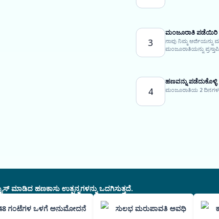
ಮಂಜೂರಾತಿ ಪಡೆಯಿರಿ
3
ನಾವು ನಿಮ್ಮ ಅರ್ಜಿಯನ್ನು
ಮಂಜೂರಾತಿಯನ್ನು ಪ್ರಸ್ತಾಪಿಸ
ಹಣವನ್ನು ಪಡೆದುಕೊಳ್ಳಿ
4
ಮಂಜೂರಾತಿಯ 2 ದಿನಗಳಲ್ಲಿ
ಸ್ ಮಾಡಿದ ಹಣಕಾಸು ಉತ್ಪನ್ನಗಳನ್ನು ಒದಗಿಸುತ್ತದೆ.
48 ಗಂಟೆಗಳ ಒಳಗೆ ಅನುಮೋದನೆ
ಸುಲಭ ಮರುಪಾವತಿ ಅವಧಿ
ಕ