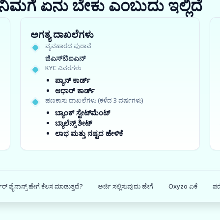
ರಾ? ನಿಮಗೆ ಏನು ಬೇಕು ಎಂಬುದು ಇಲ್ಲಿದೆ
ಅಗತ್ಯ ದಾಖಲೆಗಳು
ವ್ಯವಹಾರದ ಪುರಾವೆ
ಜಿಎಸ್‍ಟಿಐಎನ್
KYC ವಿವರಗಳು
ಪ್ಯಾನ್ ಕಾರ್ಡ್
ಆಧಾರ್ ಕಾರ್ಡ್
ಹಣಕಾಸು ದಾಖಲೆಗಳು (ಕಳೆದ 3 ವರ್ಷಗಳು)
ಬ್ಯಾಂಕ್ ಸ್ಟೇಟ್‌ಮೆಂಟ್
ಬ್ಯಾಲೆನ್ಸ್ ಶೀಟ್
ಲಾಭ ಮತ್ತು ನಷ್ಟದ ಹೇಳಿಕೆ
ರ್ ಫೈನಾನ್ಸ್ ಹೇಗೆ ಕೆಲಸ ಮಾಡುತ್ತದೆ?
ಅರ್ಜಿ ಸಲ್ಲಿಸುವುದು ಹೇಗೆ
Oxyzo ಏಕೆ
ಪದ