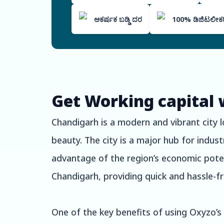
ಆಕರ್ಷಕ ಬಡ್ಡಿ ದರ
100% ಡಿಜಿಟಲೀಕರಿಸಿ
Get Working capital 
Chandigarh is a modern and vibrant city l
beauty. The city is a major hub for indu
advantage of the region’s economic potent
Chandigarh, providing quick and hassle-f
One of the key benefits of using Oxyzo’s 