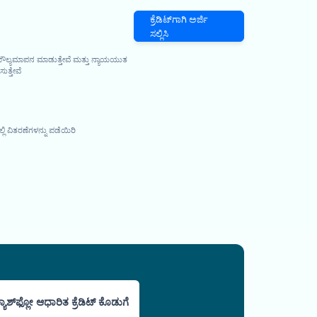
ಕ್ರೆಡಿಟ್‌ಗಾಗಿ ಅರ್ಜಿ
ಸಲ್ಲಿಸಿ
 ಮೌಲ್ಯಮಾಪನ ಮಾಡುತ್ತೇವೆ ಮತ್ತು ನ್ಯಾಯಯುತ
ುತ್ತೇವೆ
 ವಿತರಣೆಗಳನ್ನು ಪಡೆಯಿರಿ
್ಯಾಶ್‌ಫ್ಲೋ ಆಧಾರಿತ ಕ್ರೆಡಿಟ್ ಕೊಡುಗೆ