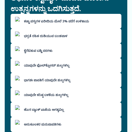
ಉತ್ಪನ್ನಗಳನ್ನು ಒದಗಿಸುತ್ತದೆ.
ಕಚ್ಚಾ ವಸ್ತುಗಳ ಖರೀದಿಯ ಮೇಲೆ 3% ವರೆಗೆ ಉಳಿತಾಯ
ಭದ್ರತೆ ರಹಿತ ದುಡಿಯುವ ಬಂಡವಾಳ
ಕೈಗೆಟಕುವ ಬಡ್ಡಿ ದರಗಳು
ಯಾವುದೇ ಫೋರ್‌ಕ್ಲೋಸರ್ ಶುಲ್ಕಗಳಿಲ್ಲ
ಭಾಗಶಃ ಪಾವತಿಗೆ ಯಾವುದೇ ಶುಲ್ಕಗಳಿಲ್ಲ
ಯಾವುದೇ ಕನಿಷ್ಠ ಬಳಕೆಯ ಶುಲ್ಕಗಳಿಲ್ಲ
ಹೊಸ ಬ್ಯಾಂಕ್ ಖಾತೆಯ ಅಗತ್ಯವಿಲ್ಲ
ಅನುಕೂಲಕರ ಮರುಪಾವತಿಗಳು