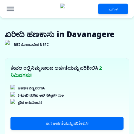
ಲಾಗಿನ್
ಖರೀದಿ ಹಣಕಾಸು in Davanagere
RBI ನೋಂದಾಯಿತ NBFC
ಕೇವಲ ರಲ್ಲಿ ನಿಮ್ಮ ಸಾಲದ ಅರ್ಹತೆಯನ್ನು ಪರಿಶೀಲಿಸಿ
2
ನಿಮಿಷಗಳು!
ಆಕರ್ಷಕ ಬಡ್ಡಿ ದರಗಳು
5 ಕೋಟಿ ವರೆಗಿನ ಅನ್ ಸೆಕ್ಯೂರ್ಡ್ ಸಾಲ
ತ್ವರಿತ ಅನುಮೋದನ
ಈಗ ಅರ್ಹತೆಯನ್ನು ಪರಿಶೀಲಿಸಿ!