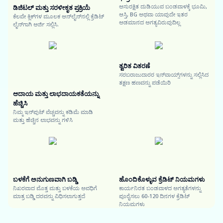
ಅಸುರಕ್ಷಿತ ದುಡಿಯುವ ಬಂಡವಾಳಕ್ಕೆ ಭೂಮಿ,
ಡಿಜಿಟಲ್ ಮತ್ತು ಸರಳೀಕೃತ ಪ್ರಕ್ರಿಯೆ
ಆಸ್ತಿ, BG ಅಥವಾ ಯಾವುದೇ ಇತರ
ಕೆಲವೇ ಕ್ಲಿಕ್‌ಗಳ ಮೂಲಕ ಆನ್‌ಲೈನ್‌ನಲ್ಲಿ ಕ್ರೆಡಿಟ್
ಅಡಮಾನದ ಅಗತ್ಯವಿರುವುದಿಲ್ಲ
ಲೈನ್‌ಗಾಗಿ ಅರ್ಜಿ ಸಲ್ಲಿಸಿ.
ತ್ವರಿತ ವಿತರಣೆ
ಸರಬರಾಜುದಾರರ ಇನ್‌ವಾಯ್ಸ್‌ಗಳನ್ನು ಸಲ್ಲಿಸಿದ
ತಕ್ಷಣ ಹಣವನ್ನು ಪಡೆಯಿರಿ
ಆದಾಯ ಮತ್ತು ಲಾಭದಾಯಕತೆಯನ್ನು
ಹೆಚ್ಚಿಸಿ
ನಿಮ್ಮ ಇನ್‌ಪುಟ್ ವೆಚ್ಚವನ್ನು ಕಡಿಮೆ ಮಾಡಿ
ಮತ್ತು ಹೆಚ್ಚಿನ ಲಾಭವನ್ನು ಗಳಿಸಿ
ಬಳಕೆಗೆ ಅನುಗುಣವಾಗಿ ಬಡ್ಡಿ
ಹೊಂದಿಕೊಳ್ಳುವ ಕ್ರೆಡಿಟ್ ನಿಯಮಗಳು
ನಿಖರವಾದ ಮೊತ್ತ ಮತ್ತು ಬಳಕೆಯ ಅವಧಿಗೆ
ಕಾರ್ಯನಿರತ ಬಂಡವಾಳದ ಅಗತ್ಯತೆಗಳನ್ನು
ಮಾತ್ರ ಬಡ್ಡಿ ದರವನ್ನು ವಿಧಿಸಲಾಗುತ್ತದೆ
ಪೂರೈಸಲು 60-120 ದಿನಗಳ ಕ್ರೆಡಿಟ್
ನಿಯಮಗಳು