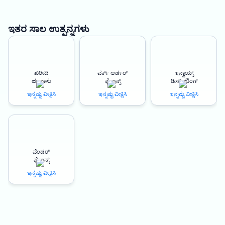
in, offering a simplified and collateral-free line of credit to help Agra-
based businesses grow revenue and profitability.
ಇತರ ಸಾಲ ಉತ್ಪನ್ನಗಳು
Cheaper Procurement: Oxyzo’s Purchase finance offers a cheaper
procurement option compared to traditional banking solutions. With
access to instant disbursement, business owners can purchase raw
ಖರೀದಿ
ವರ್ಕ್ ಆರ್ಡರ್
ಇನ್ವಾಯ್ಸ್
materials at the best market prices, saving money and improving their
ಹಣಕಾಸು
ಫೈನಾನ್ಸ್
ಡಿಸ್ಕೌಂಟಿಂಗ್
bottom line.
ಇನ್ನಷ್ಟು ವೀಕ್ಷಿಸಿ
ಇನ್ನಷ್ಟು ವೀಕ್ಷಿಸಿ
ಇನ್ನಷ್ಟು ವೀಕ್ಷಿಸಿ
Improved Working Capital Cycles: Oxyzo’s Purchase finance provides
improved working capital cycles, helping business owners manage
their cash flow better. With interest charged only on the amount
used, business owners can control their cash outflow and ensure a
ವೆಂಡರ್
stable financial position.
ಫೈನಾನ್ಸ್
ಇನ್ನಷ್ಟು ವೀಕ್ಷಿಸಿ
Digital and Simplified Process: Oxyzo’s Purchase finance application
process is digital and simplified, making it easy for business owners to
apply for the loan. The online application process is quick and
straightforward, and business owners can get instant approval in just