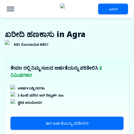
ಲಾಗಿನ್
ಖರೀದಿ ಹಣಕಾಸು in Agra
RBI ನೋಂದಾಯಿತ NBFC
ಕೇವಲ ರಲ್ಲಿ ನಿಮ್ಮ ಸಾಲದ ಅರ್ಹತೆಯನ್ನು ಪರಿಶೀಲಿಸಿ
2
ನಿಮಿಷಗಳು!
ಆಕರ್ಷಕ ಬಡ್ಡಿ ದರಗಳು
5 ಕೋಟಿ ವರೆಗಿನ ಅನ್ ಸೆಕ್ಯೂರ್ಡ್ ಸಾಲ
ತ್ವರಿತ ಅನುಮೋದನ
ಈಗ ಅರ್ಹತೆಯನ್ನು ಪರಿಶೀಲಿಸಿ!