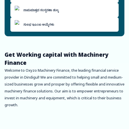
ನಾಮಮಾತ್ರದ ಸಂಸ್ಕರಣಾ ಶುಲ್ಕ
ಸುಲಭ ಇಎಂಐ ಆಯ್ಕೆಗಳು
Get Working capital with Machinery
Finance
Welcome to Oxyzo Machinery Finance, the leading financial service
provider in Dindigul! We are committed to helping small and medium-
sized businesses grow and prosper by offering flexible and innovative
machinery finance solutions. Our aim is to empower entrepreneurs to
invest in machinery and equipment, which is critical to their business
growth.
About Dindigul:
Dindigul is a historic city located in the state of Tamil Nadu, known for