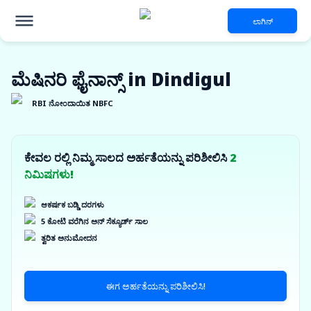
ಲಾಗಿನ್
ಮೆಷಿನರಿ ಫೈನಾನ್ಸ್ in Dindigul
RBI ನೋಂದಾಯಿತ NBFC
ಕೇವಲ ರಲ್ಲಿ ನಿಮ್ಮ ಸಾಲದ ಅರ್ಹತೆಯನ್ನು ಪರಿಶೀಲಿಸಿ
2
ನಿಮಿಷಗಳು!
ಆಕರ್ಷಕ ಬಡ್ಡಿ ದರಗಳು
5 ಕೋಟಿ ವರೆಗಿನ ಅನ್ ಸೆಕ್ಯೂರ್ಡ್ ಸಾಲ
ತ್ವರಿತ ಅನುಮೋದನ
ಈಗ ಅರ್ಹತೆಯನ್ನು ಪರಿಶೀಲಿಸಿ!