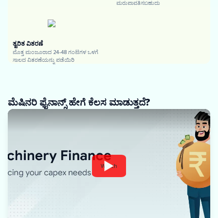
ಮರುಪಾವತಿಸಬಹುದು
ತ್ವರಿತ ವಿತರಣೆ
ಮೊತ್ತ ಮಂಜೂರಾದ 24-48 ಗಂಟೆಗಳ ಒಳಗೆ
ಸಾಲದ ವಿತರಣೆಯನ್ನು ಪಡೆಯಿರಿ
ಮೆಷಿನರಿ ಫೈನಾನ್ಸ್ ಹೇಗೆ ಕೆಲಸ ಮಾಡುತ್ತದೆ?
Watch