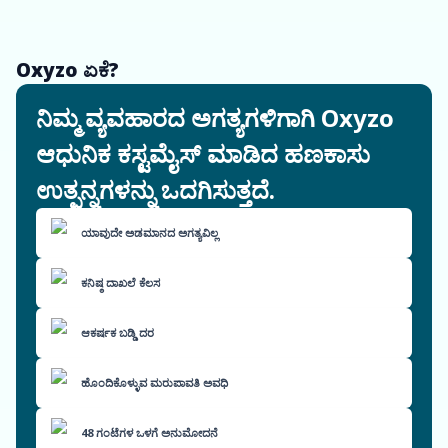
Oxyzo ಏಕೆ?
ನಿಮ್ಮ ವ್ಯವಹಾರದ ಅಗತ್ಯಗಳಿಗಾಗಿ Oxyzo
ಆಧುನಿಕ ಕಸ್ಟಮೈಸ್ ಮಾಡಿದ ಹಣಕಾಸು
ಉತ್ಪನ್ನಗಳನ್ನು ಒದಗಿಸುತ್ತದೆ.
ಯಾವುದೇ ಅಡಮಾನದ ಅಗತ್ಯವಿಲ್ಲ
ಕನಿಷ್ಠ ದಾಖಲೆ ಕೆಲಸ
ಆಕರ್ಷಕ ಬಡ್ಡಿ ದರ
ಹೊಂದಿಕೊಳ್ಳುವ ಮರುಪಾವತಿ ಅವಧಿ
48 ಗಂಟೆಗಳ ಒಳಗೆ ಅನುಮೋದನೆ