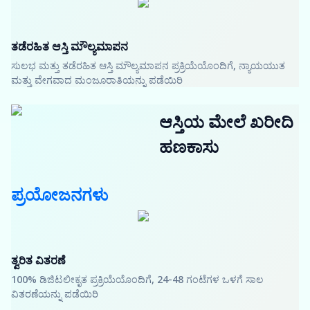
ತಡೆರಹಿತ ಆಸ್ತಿ ಮೌಲ್ಯಮಾಪನ
ಸುಲಭ ಮತ್ತು ತಡೆರಹಿತ ಆಸ್ತಿ ಮೌಲ್ಯಮಾಪನ ಪ್ರಕ್ರಿಯೆಯೊಂದಿಗೆ, ನ್ಯಾಯಯುತ
ಮತ್ತು ವೇಗವಾದ ಮಂಜೂರಾತಿಯನ್ನು ಪಡೆಯಿರಿ
ಆಸ್ತಿಯ ಮೇಲೆ ಖರೀದಿ
ಹಣಕಾಸು
ಪ್ರಯೋಜನಗಳು
ತ್ವರಿತ ವಿತರಣೆ
100% ಡಿಜಿಟಲೀಕೃತ ಪ್ರಕ್ರಿಯೆಯೊಂದಿಗೆ, 24-48 ಗಂಟೆಗಳ ಒಳಗೆ ಸಾಲ
ವಿತರಣೆಯನ್ನು ಪಡೆಯಿರಿ