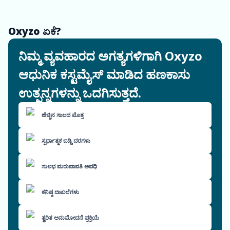
Oxyzo ಏಕೆ?
ನಿಮ್ಮ ವ್ಯವಹಾರದ ಅಗತ್ಯಗಳಿಗಾಗಿ Oxyzo
ಆಧುನಿಕ ಕಸ್ಟಮೈಸ್ ಮಾಡಿದ ಹಣಕಾಸು
ಉತ್ಪನ್ನಗಳನ್ನು ಒದಗಿಸುತ್ತದೆ.
ಹೆಚ್ಚಿನ ಸಾಲದ ಮೊತ್ತ
ಸ್ಪರ್ಧಾತ್ಮಕ ಬಡ್ಡಿ ದರಗಳು
ಸುಲಭ ಮರುಪಾವತಿ ಅವಧಿ
ಕನಿಷ್ಠ ದಾಖಲೆಗಳು
ತ್ವರಿತ ಅನುಮೋದನೆ ಪ್ರಕ್ರಿಯೆ