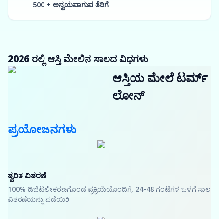
500 + ಅನ್ವಯವಾಗುವ ತೆರಿಗೆ
2026 ರಲ್ಲಿ ಆಸ್ತಿ ಮೇಲಿನ ಸಾಲದ ವಿಧಗಳು
ಆಸ್ತಿಯ ಮೇಲೆ ಟರ್ಮ್
ಲೋನ್
ಪ್ರಯೋಜನಗಳು
ತ್ವರಿತ ವಿತರಣೆ
100% ಡಿಜಿಟಲೀಕರಣಗೊಂಡ ಪ್ರಕ್ರಿಯೆಯೊಂದಿಗೆ, 24-48 ಗಂಟೆಗಳ ಒಳಗೆ ಸಾಲ
ವಿತರಣೆಯನ್ನು ಪಡೆಯಿರಿ