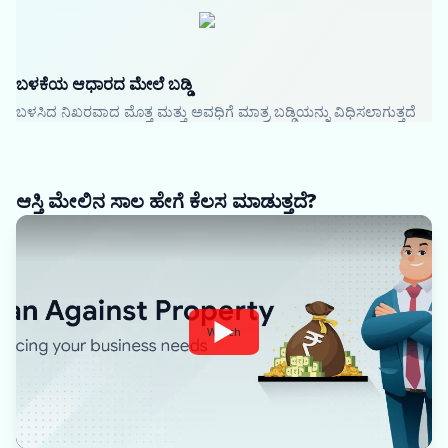
ಬಳಕೆಯ ಆಧಾರದ ಮೇಲೆ ಬಡ್ಡಿ
ಬಳಸಿದ ನಿಖರವಾದ ಮೊತ್ತ ಮತ್ತು ಅವಧಿಗೆ ಮಾತ್ರ ಬಡ್ಡಿಯನ್ನು ವಿಧಿಸಲಾಗುತ್ತದೆ
ಆಸ್ತಿ ಮೇಲಿನ ಸಾಲ ಹೇಗೆ ಕೆಲಸ ಮಾಡುತ್ತದೆ?
Watch