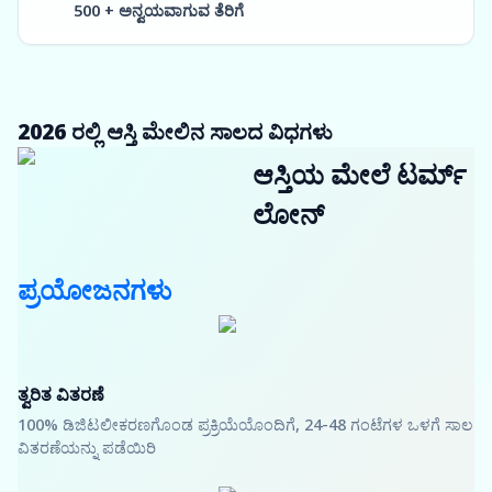
500 + ಅನ್ವಯವಾಗುವ ತೆರಿಗೆ
2026 ರಲ್ಲಿ ಆಸ್ತಿ ಮೇಲಿನ ಸಾಲದ ವಿಧಗಳು
ಆಸ್ತಿಯ ಮೇಲೆ ಟರ್ಮ್
ಲೋನ್
ಪ್ರಯೋಜನಗಳು
ತ್ವರಿತ ವಿತರಣೆ
100% ಡಿಜಿಟಲೀಕರಣಗೊಂಡ ಪ್ರಕ್ರಿಯೆಯೊಂದಿಗೆ, 24-48 ಗಂಟೆಗಳ ಒಳಗೆ ಸಾಲ
ವಿತರಣೆಯನ್ನು ಪಡೆಯಿರಿ