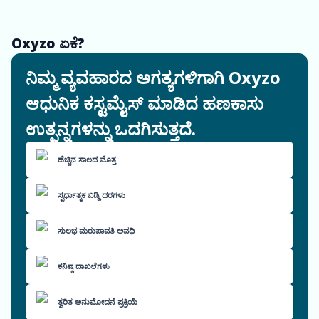
Oxyzo ಏಕೆ?
ನಿಮ್ಮ ವ್ಯವಹಾರದ ಅಗತ್ಯಗಳಿಗಾಗಿ Oxyzo
ಆಧುನಿಕ ಕಸ್ಟಮೈಸ್ ಮಾಡಿದ ಹಣಕಾಸು
ಉತ್ಪನ್ನಗಳನ್ನು ಒದಗಿಸುತ್ತದೆ.
ಹೆಚ್ಚಿನ ಸಾಲದ ಮೊತ್ತ
ಸ್ಪರ್ಧಾತ್ಮಕ ಬಡ್ಡಿ ದರಗಳು
ಸುಲಭ ಮರುಪಾವತಿ ಅವಧಿ
ಕನಿಷ್ಠ ದಾಖಲೆಗಳು
ತ್ವರಿತ ಅನುಮೋದನೆ ಪ್ರಕ್ರಿಯೆ