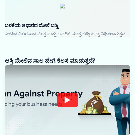
ಬಳಕೆಯ ಆಧಾರದ ಮೇಲೆ ಬಡ್ಡಿ
ಬಳಸಿದ ನಿಖರವಾದ ಮೊತ್ತ ಮತ್ತು ಅವಧಿಗೆ ಮಾತ್ರ ಬಡ್ಡಿಯನ್ನು ವಿಧಿಸಲಾಗುತ್ತದೆ
ಆಸ್ತಿ ಮೇಲಿನ ಸಾಲ ಹೇಗೆ ಕೆಲಸ ಮಾಡುತ್ತದೆ?
Watch