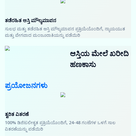
ತಡೆರಹಿತ ಆಸ್ತಿ ಮೌಲ್ಯಮಾಪನ
ಸುಲಭ ಮತ್ತು ತಡೆರಹಿತ ಆಸ್ತಿ ಮೌಲ್ಯಮಾಪನ ಪ್ರಕ್ರಿಯೆಯೊಂದಿಗೆ, ನ್ಯಾಯಯುತ
ಮತ್ತು ವೇಗವಾದ ಮಂಜೂರಾತಿಯನ್ನು ಪಡೆಯಿರಿ
ಆಸ್ತಿಯ ಮೇಲೆ ಖರೀದಿ
ಹಣಕಾಸು
ಪ್ರಯೋಜನಗಳು
ತ್ವರಿತ ವಿತರಣೆ
100% ಡಿಜಿಟಲೀಕೃತ ಪ್ರಕ್ರಿಯೆಯೊಂದಿಗೆ, 24-48 ಗಂಟೆಗಳ ಒಳಗೆ ಸಾಲ
ವಿತರಣೆಯನ್ನು ಪಡೆಯಿರಿ