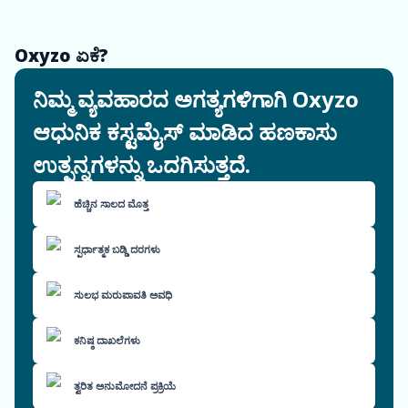
Oxyzo ಏಕೆ?
ನಿಮ್ಮ ವ್ಯವಹಾರದ ಅಗತ್ಯಗಳಿಗಾಗಿ Oxyzo
ಆಧುನಿಕ ಕಸ್ಟಮೈಸ್ ಮಾಡಿದ ಹಣಕಾಸು
ಉತ್ಪನ್ನಗಳನ್ನು ಒದಗಿಸುತ್ತದೆ.
ಹೆಚ್ಚಿನ ಸಾಲದ ಮೊತ್ತ
ಸ್ಪರ್ಧಾತ್ಮಕ ಬಡ್ಡಿ ದರಗಳು
ಸುಲಭ ಮರುಪಾವತಿ ಅವಧಿ
ಕನಿಷ್ಠ ದಾಖಲೆಗಳು
ತ್ವರಿತ ಅನುಮೋದನೆ ಪ್ರಕ್ರಿಯೆ