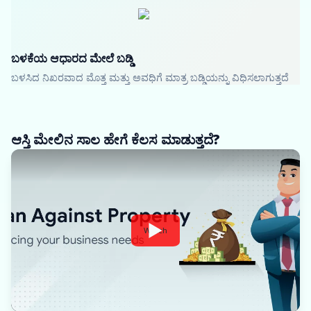
ಬಳಕೆಯ ಆಧಾರದ ಮೇಲೆ ಬಡ್ಡಿ
ಬಳಸಿದ ನಿಖರವಾದ ಮೊತ್ತ ಮತ್ತು ಅವಧಿಗೆ ಮಾತ್ರ ಬಡ್ಡಿಯನ್ನು ವಿಧಿಸಲಾಗುತ್ತದೆ
ಆಸ್ತಿ ಮೇಲಿನ ಸಾಲ ಹೇಗೆ ಕೆಲಸ ಮಾಡುತ್ತದೆ?
Watch