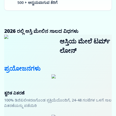
500 + ಅನ್ವಯವಾಗುವ ತೆರಿಗೆ
2026 ರಲ್ಲಿ ಆಸ್ತಿ ಮೇಲಿನ ಸಾಲದ ವಿಧಗಳು
ಆಸ್ತಿಯ ಮೇಲೆ ಟರ್ಮ್
ಲೋನ್
ಪ್ರಯೋಜನಗಳು
ತ್ವರಿತ ವಿತರಣೆ
100% ಡಿಜಿಟಲೀಕರಣಗೊಂಡ ಪ್ರಕ್ರಿಯೆಯೊಂದಿಗೆ, 24-48 ಗಂಟೆಗಳ ಒಳಗೆ ಸಾಲ
ವಿತರಣೆಯನ್ನು ಪಡೆಯಿರಿ