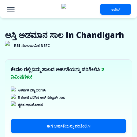
ಲಾಗಿನ್
ಆಸ್ತಿ ಅಡಮಾನ ಸಾಲ in Chandigarh
RBI ನೋಂದಾಯಿತ NBFC
ಕೇವಲ ರಲ್ಲಿ ನಿಮ್ಮ ಸಾಲದ ಅರ್ಹತೆಯನ್ನು ಪರಿಶೀಲಿಸಿ
2
ನಿಮಿಷಗಳು!
ಆಕರ್ಷಕ ಬಡ್ಡಿ ದರಗಳು
5 ಕೋಟಿ ವರೆಗಿನ ಅನ್ ಸೆಕ್ಯೂರ್ಡ್ ಸಾಲ
ತ್ವರಿತ ಅನುಮೋದನ
ಈಗ ಅರ್ಹತೆಯನ್ನು ಪರಿಶೀಲಿಸಿ!