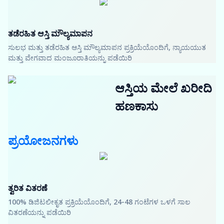
ತಡೆರಹಿತ ಆಸ್ತಿ ಮೌಲ್ಯಮಾಪನ
ಸುಲಭ ಮತ್ತು ತಡೆರಹಿತ ಆಸ್ತಿ ಮೌಲ್ಯಮಾಪನ ಪ್ರಕ್ರಿಯೆಯೊಂದಿಗೆ, ನ್ಯಾಯಯುತ
ಮತ್ತು ವೇಗವಾದ ಮಂಜೂರಾತಿಯನ್ನು ಪಡೆಯಿರಿ
ಆಸ್ತಿಯ ಮೇಲೆ ಖರೀದಿ
ಹಣಕಾಸು
ಪ್ರಯೋಜನಗಳು
ತ್ವರಿತ ವಿತರಣೆ
100% ಡಿಜಿಟಲೀಕೃತ ಪ್ರಕ್ರಿಯೆಯೊಂದಿಗೆ, 24-48 ಗಂಟೆಗಳ ಒಳಗೆ ಸಾಲ
ವಿತರಣೆಯನ್ನು ಪಡೆಯಿರಿ