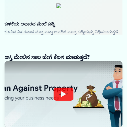
ಬಳಕೆಯ ಆಧಾರದ ಮೇಲೆ ಬಡ್ಡಿ
ಬಳಸಿದ ನಿಖರವಾದ ಮೊತ್ತ ಮತ್ತು ಅವಧಿಗೆ ಮಾತ್ರ ಬಡ್ಡಿಯನ್ನು ವಿಧಿಸಲಾಗುತ್ತದೆ
ಆಸ್ತಿ ಮೇಲಿನ ಸಾಲ ಹೇಗೆ ಕೆಲಸ ಮಾಡುತ್ತದೆ?
Watch