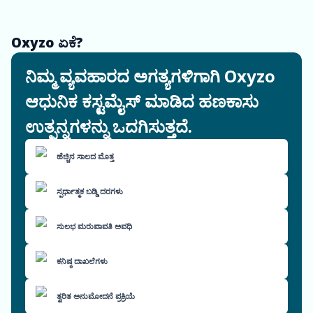
Oxyzo ಏಕೆ?
ನಿಮ್ಮ ವ್ಯವಹಾರದ ಅಗತ್ಯಗಳಿಗಾಗಿ Oxyzo
ಆಧುನಿಕ ಕಸ್ಟಮೈಸ್ ಮಾಡಿದ ಹಣಕಾಸು
ಉತ್ಪನ್ನಗಳನ್ನು ಒದಗಿಸುತ್ತದೆ.
ಹೆಚ್ಚಿನ ಸಾಲದ ಮೊತ್ತ
ಸ್ಪರ್ಧಾತ್ಮಕ ಬಡ್ಡಿ ದರಗಳು
ಸುಲಭ ಮರುಪಾವತಿ ಅವಧಿ
ಕನಿಷ್ಠ ದಾಖಲೆಗಳು
ತ್ವರಿತ ಅನುಮೋದನೆ ಪ್ರಕ್ರಿಯೆ