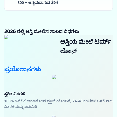
500 + ಅನ್ವಯವಾಗುವ ತೆರಿಗೆ
2026 ರಲ್ಲಿ ಆಸ್ತಿ ಮೇಲಿನ ಸಾಲದ ವಿಧಗಳು
ಆಸ್ತಿಯ ಮೇಲೆ ಟರ್ಮ್
ಲೋನ್
ಪ್ರಯೋಜನಗಳು
ತ್ವರಿತ ವಿತರಣೆ
100% ಡಿಜಿಟಲೀಕರಣಗೊಂಡ ಪ್ರಕ್ರಿಯೆಯೊಂದಿಗೆ, 24-48 ಗಂಟೆಗಳ ಒಳಗೆ ಸಾಲ
ವಿತರಣೆಯನ್ನು ಪಡೆಯಿರಿ