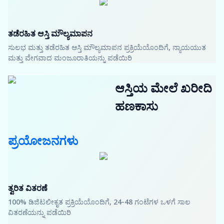
ತಡೆರಹಿತ ಆಸ್ತಿ ಮೌಲ್ಯಮಾಪನ
ಸುಲಭ ಮತ್ತು ತಡೆರಹಿತ ಆಸ್ತಿ ಮೌಲ್ಯಮಾಪನ ಪ್ರಕ್ರಿಯೆಯೊಂದಿಗೆ, ನ್ಯಾಯಯುತ
ಮತ್ತು ವೇಗವಾದ ಮಂಜೂರಾತಿಯನ್ನು ಪಡೆಯಿರಿ
ಆಸ್ತಿಯ ಮೇಲೆ ಖರೀದಿ
ಹಣಕಾಸು
ಪ್ರಯೋಜನಗಳು
ತ್ವರಿತ ವಿತರಣೆ
100% ಡಿಜಿಟಲೀಕೃತ ಪ್ರಕ್ರಿಯೆಯೊಂದಿಗೆ, 24-48 ಗಂಟೆಗಳ ಒಳಗೆ ಸಾಲ
ವಿತರಣೆಯನ್ನು ಪಡೆಯಿರಿ