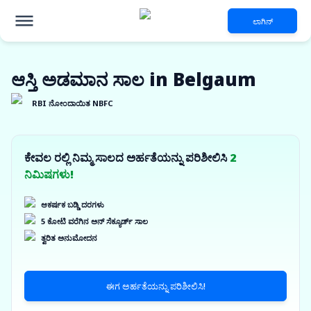
ಲಾಗಿನ್
ಆಸ್ತಿ ಅಡಮಾನ ಸಾಲ in Belgaum
RBI ನೋಂದಾಯಿತ NBFC
ಕೇವಲ ರಲ್ಲಿ ನಿಮ್ಮ ಸಾಲದ ಅರ್ಹತೆಯನ್ನು ಪರಿಶೀಲಿಸಿ
2
ನಿಮಿಷಗಳು!
ಆಕರ್ಷಕ ಬಡ್ಡಿ ದರಗಳು
5 ಕೋಟಿ ವರೆಗಿನ ಅನ್ ಸೆಕ್ಯೂರ್ಡ್ ಸಾಲ
ತ್ವರಿತ ಅನುಮೋದನ
ಈಗ ಅರ್ಹತೆಯನ್ನು ಪರಿಶೀಲಿಸಿ!