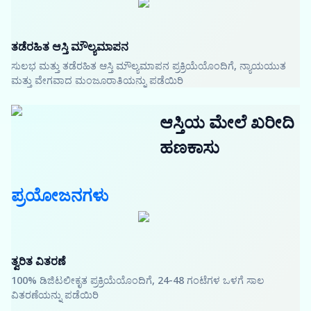
ತಡೆರಹಿತ ಆಸ್ತಿ ಮೌಲ್ಯಮಾಪನ
ಸುಲಭ ಮತ್ತು ತಡೆರಹಿತ ಆಸ್ತಿ ಮೌಲ್ಯಮಾಪನ ಪ್ರಕ್ರಿಯೆಯೊಂದಿಗೆ, ನ್ಯಾಯಯುತ
ಮತ್ತು ವೇಗವಾದ ಮಂಜೂರಾತಿಯನ್ನು ಪಡೆಯಿರಿ
ಆಸ್ತಿಯ ಮೇಲೆ ಖರೀದಿ
ಹಣಕಾಸು
ಪ್ರಯೋಜನಗಳು
ತ್ವರಿತ ವಿತರಣೆ
100% ಡಿಜಿಟಲೀಕೃತ ಪ್ರಕ್ರಿಯೆಯೊಂದಿಗೆ, 24-48 ಗಂಟೆಗಳ ಒಳಗೆ ಸಾಲ
ವಿತರಣೆಯನ್ನು ಪಡೆಯಿರಿ