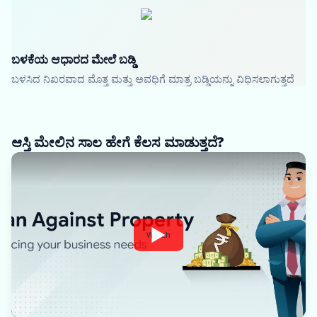
ಬಳಕೆಯ ಆಧಾರದ ಮೇಲೆ ಬಡ್ಡಿ
ಬಳಸಿದ ನಿಖರವಾದ ಮೊತ್ತ ಮತ್ತು ಅವಧಿಗೆ ಮಾತ್ರ ಬಡ್ಡಿಯನ್ನು ವಿಧಿಸಲಾಗುತ್ತದೆ
ಆಸ್ತಿ ಮೇಲಿನ ಸಾಲ ಹೇಗೆ ಕೆಲಸ ಮಾಡುತ್ತದೆ?
Watch