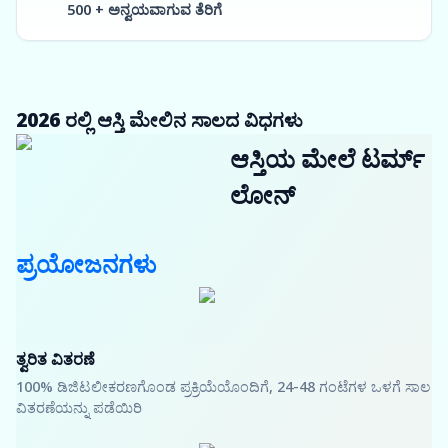
500 + ಅನ್ವಯವಾಗುವ ತೆರಿಗೆ
2026 ರಲ್ಲಿ ಆಸ್ತಿ ಮೇಲಿನ ಸಾಲದ ವಿಧಗಳು
ಆಸ್ತಿಯ ಮೇಲೆ ಟರ್ಮ್
ಲೋನ್
ಪ್ರಯೋಜನಗಳು
ತ್ವರಿತ ವಿತರಣೆ
100% ಡಿಜಿಟಲೀಕರಣಗೊಂಡ ಪ್ರಕ್ರಿಯೆಯೊಂದಿಗೆ, 24-48 ಗಂಟೆಗಳ ಒಳಗೆ ಸಾಲ
ವಿತರಣೆಯನ್ನು ಪಡೆಯಿರಿ