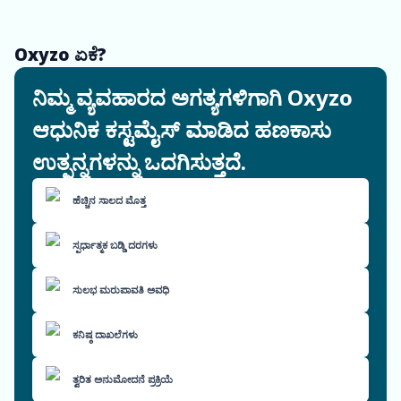
Oxyzo ಏಕೆ?
ನಿಮ್ಮ ವ್ಯವಹಾರದ ಅಗತ್ಯಗಳಿಗಾಗಿ Oxyzo
ಆಧುನಿಕ ಕಸ್ಟಮೈಸ್ ಮಾಡಿದ ಹಣಕಾಸು
ಉತ್ಪನ್ನಗಳನ್ನು ಒದಗಿಸುತ್ತದೆ.
ಹೆಚ್ಚಿನ ಸಾಲದ ಮೊತ್ತ
ಸ್ಪರ್ಧಾತ್ಮಕ ಬಡ್ಡಿ ದರಗಳು
ಸುಲಭ ಮರುಪಾವತಿ ಅವಧಿ
ಕನಿಷ್ಠ ದಾಖಲೆಗಳು
ತ್ವರಿತ ಅನುಮೋದನೆ ಪ್ರಕ್ರಿಯೆ