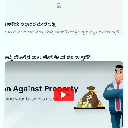
ಬಳಕೆಯ ಆಧಾರದ ಮೇಲೆ ಬಡ್ಡಿ
ಬಳಸಿದ ನಿಖರವಾದ ಮೊತ್ತ ಮತ್ತು ಅವಧಿಗೆ ಮಾತ್ರ ಬಡ್ಡಿಯನ್ನು ವಿಧಿಸಲಾಗುತ್ತದೆ
ಆಸ್ತಿ ಮೇಲಿನ ಸಾಲ ಹೇಗೆ ಕೆಲಸ ಮಾಡುತ್ತದೆ?
Watch