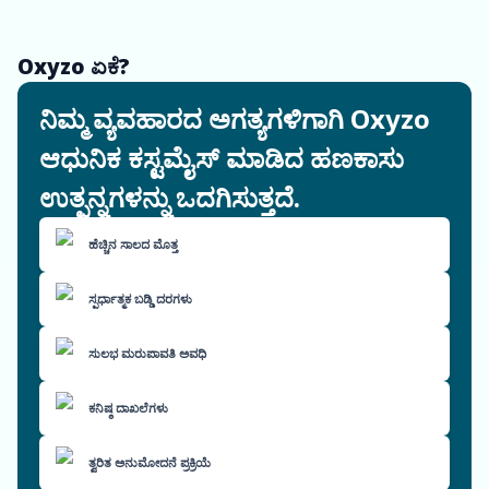
Oxyzo ಏಕೆ?
ನಿಮ್ಮ ವ್ಯವಹಾರದ ಅಗತ್ಯಗಳಿಗಾಗಿ Oxyzo
ಆಧುನಿಕ ಕಸ್ಟಮೈಸ್ ಮಾಡಿದ ಹಣಕಾಸು
ಉತ್ಪನ್ನಗಳನ್ನು ಒದಗಿಸುತ್ತದೆ.
ಹೆಚ್ಚಿನ ಸಾಲದ ಮೊತ್ತ
ಸ್ಪರ್ಧಾತ್ಮಕ ಬಡ್ಡಿ ದರಗಳು
ಸುಲಭ ಮರುಪಾವತಿ ಅವಧಿ
ಕನಿಷ್ಠ ದಾಖಲೆಗಳು
ತ್ವರಿತ ಅನುಮೋದನೆ ಪ್ರಕ್ರಿಯೆ