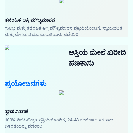
ತಡೆರಹಿತ ಆಸ್ತಿ ಮೌಲ್ಯಮಾಪನ
ಸುಲಭ ಮತ್ತು ತಡೆರಹಿತ ಆಸ್ತಿ ಮೌಲ್ಯಮಾಪನ ಪ್ರಕ್ರಿಯೆಯೊಂದಿಗೆ, ನ್ಯಾಯಯುತ
ಮತ್ತು ವೇಗವಾದ ಮಂಜೂರಾತಿಯನ್ನು ಪಡೆಯಿರಿ
ಆಸ್ತಿಯ ಮೇಲೆ ಖರೀದಿ
ಹಣಕಾಸು
ಪ್ರಯೋಜನಗಳು
ತ್ವರಿತ ವಿತರಣೆ
100% ಡಿಜಿಟಲೀಕೃತ ಪ್ರಕ್ರಿಯೆಯೊಂದಿಗೆ, 24-48 ಗಂಟೆಗಳ ಒಳಗೆ ಸಾಲ
ವಿತರಣೆಯನ್ನು ಪಡೆಯಿರಿ