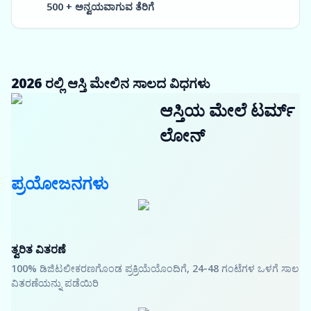
500 + ಅನ್ವಯವಾಗುವ ತೆರಿಗೆ
2026 ರಲ್ಲಿ ಆಸ್ತಿ ಮೇಲಿನ ಸಾಲದ ವಿಧಗಳು
ಆಸ್ತಿಯ ಮೇಲೆ ಟರ್ಮ್
ಲೋನ್
ಪ್ರಯೋಜನಗಳು
ತ್ವರಿತ ವಿತರಣೆ
100% ಡಿಜಿಟಲೀಕರಣಗೊಂಡ ಪ್ರಕ್ರಿಯೆಯೊಂದಿಗೆ, 24-48 ಗಂಟೆಗಳ ಒಳಗೆ ಸಾಲ
ವಿತರಣೆಯನ್ನು ಪಡೆಯಿರಿ