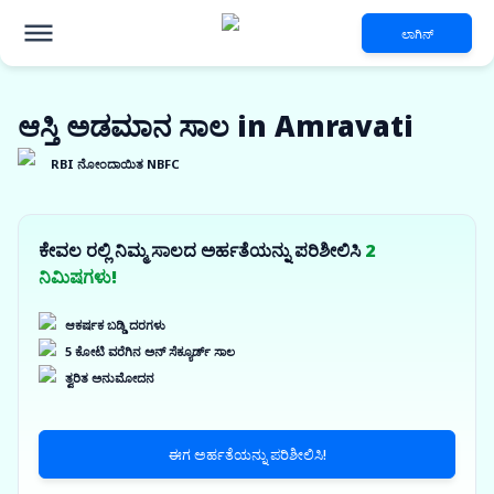
ಲಾಗಿನ್
ಆಸ್ತಿ ಅಡಮಾನ ಸಾಲ in Amravati
RBI ನೋಂದಾಯಿತ NBFC
ಕೇವಲ ರಲ್ಲಿ ನಿಮ್ಮ ಸಾಲದ ಅರ್ಹತೆಯನ್ನು ಪರಿಶೀಲಿಸಿ
2
ನಿಮಿಷಗಳು!
ಆಕರ್ಷಕ ಬಡ್ಡಿ ದರಗಳು
5 ಕೋಟಿ ವರೆಗಿನ ಅನ್ ಸೆಕ್ಯೂರ್ಡ್ ಸಾಲ
ತ್ವರಿತ ಅನುಮೋದನ
ಈಗ ಅರ್ಹತೆಯನ್ನು ಪರಿಶೀಲಿಸಿ!