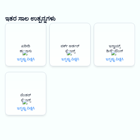
contractors, and small and medium-sized enterprises (SMEs) that play
a vital role in the city’s economy.
ಇತರ ಸಾಲ ಉತ್ಪನ್ನಗಳು
As a manufacturer, contractor, or SME in Ajmer, you may require funds
at various stages of your business operations. Whether you are
looking to expand your business, invest in new equipment, or meet
ಖರೀದಿ
ವರ್ಕ್ ಆರ್ಡರ್
ಇನ್ವಾಯ್ಸ್
urgent cash flow needs, Oxyzo Loan against property in Ajmer can
ಹಣಕಾಸು
ಫೈನಾನ್ಸ್
ಡಿಸ್ಕೌಂಟಿಂಗ್
help you with its customized loan solutions.
ಇನ್ನಷ್ಟು ವೀಕ್ಷಿಸಿ
ಇನ್ನಷ್ಟು ವೀಕ್ಷಿಸಿ
ಇನ್ನಷ್ಟು ವೀಕ್ಷಿಸಿ
A loan against property is a secured loan that allows you to pledge
your property as collateral and borrow funds against it. Oxyzo offers
loan against land, residential, and commercial properties, with
interest rates starting from as low as 8.90%*. With up to 150% loan to
ವೆಂಡರ್
value (LTV), you can borrow a higher amount against your property’s
ಫೈನಾನ್ಸ್
value.
ಇನ್ನಷ್ಟು ವೀಕ್ಷಿಸಿ
One of the key benefits of Oxyzo Loan against property in Ajmer is its
quick disbursal feature. With a 100% digitized process, you can get
your loan approved and disbursed within 24-48 hours*. This means