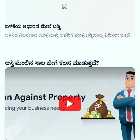
ಬಳಕೆಯ ಆಧಾರದ ಮೇಲೆ ಬಡ್ಡಿ
ಬಳಸಿದ ನಿಖರವಾದ ಮೊತ್ತ ಮತ್ತು ಅವಧಿಗೆ ಮಾತ್ರ ಬಡ್ಡಿಯನ್ನು ವಿಧಿಸಲಾಗುತ್ತದೆ
ಆಸ್ತಿ ಮೇಲಿನ ಸಾಲ ಹೇಗೆ ಕೆಲಸ ಮಾಡುತ್ತದೆ?
Watch