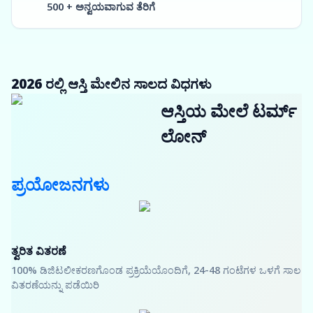
500 + ಅನ್ವಯವಾಗುವ ತೆರಿಗೆ
2026 ರಲ್ಲಿ ಆಸ್ತಿ ಮೇಲಿನ ಸಾಲದ ವಿಧಗಳು
ಆಸ್ತಿಯ ಮೇಲೆ ಟರ್ಮ್
ಲೋನ್
ಪ್ರಯೋಜನಗಳು
ತ್ವರಿತ ವಿತರಣೆ
100% ಡಿಜಿಟಲೀಕರಣಗೊಂಡ ಪ್ರಕ್ರಿಯೆಯೊಂದಿಗೆ, 24-48 ಗಂಟೆಗಳ ಒಳಗೆ ಸಾಲ
ವಿತರಣೆಯನ್ನು ಪಡೆಯಿರಿ