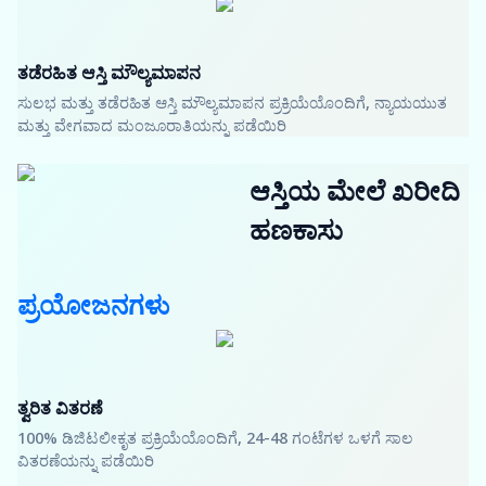
ತಡೆರಹಿತ ಆಸ್ತಿ ಮೌಲ್ಯಮಾಪನ
ಸುಲಭ ಮತ್ತು ತಡೆರಹಿತ ಆಸ್ತಿ ಮೌಲ್ಯಮಾಪನ ಪ್ರಕ್ರಿಯೆಯೊಂದಿಗೆ, ನ್ಯಾಯಯುತ
ಮತ್ತು ವೇಗವಾದ ಮಂಜೂರಾತಿಯನ್ನು ಪಡೆಯಿರಿ
ಆಸ್ತಿಯ ಮೇಲೆ ಖರೀದಿ
ಹಣಕಾಸು
ಪ್ರಯೋಜನಗಳು
ತ್ವರಿತ ವಿತರಣೆ
100% ಡಿಜಿಟಲೀಕೃತ ಪ್ರಕ್ರಿಯೆಯೊಂದಿಗೆ, 24-48 ಗಂಟೆಗಳ ಒಳಗೆ ಸಾಲ
ವಿತರಣೆಯನ್ನು ಪಡೆಯಿರಿ