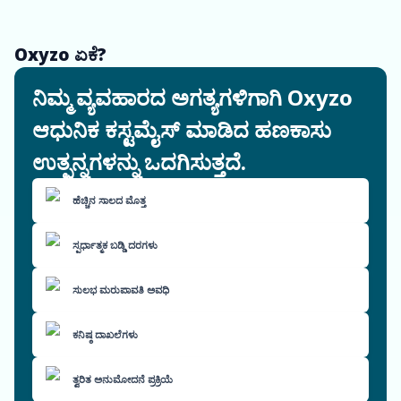
Oxyzo ಏಕೆ?
ನಿಮ್ಮ ವ್ಯವಹಾರದ ಅಗತ್ಯಗಳಿಗಾಗಿ Oxyzo
ಆಧುನಿಕ ಕಸ್ಟಮೈಸ್ ಮಾಡಿದ ಹಣಕಾಸು
ಉತ್ಪನ್ನಗಳನ್ನು ಒದಗಿಸುತ್ತದೆ.
ಹೆಚ್ಚಿನ ಸಾಲದ ಮೊತ್ತ
ಸ್ಪರ್ಧಾತ್ಮಕ ಬಡ್ಡಿ ದರಗಳು
ಸುಲಭ ಮರುಪಾವತಿ ಅವಧಿ
ಕನಿಷ್ಠ ದಾಖಲೆಗಳು
ತ್ವರಿತ ಅನುಮೋದನೆ ಪ್ರಕ್ರಿಯೆ