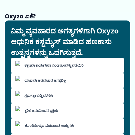
Oxyzo ಏಕೆ?
ನಿಮ್ಮ ವ್ಯವಹಾರದ ಅಗತ್ಯಗಳಿಗಾಗಿ Oxyzo
ಆಧುನಿಕ ಕಸ್ಟಮೈಸ್ ಮಾಡಿದ ಹಣಕಾಸು
ಉತ್ಪನ್ನಗಳನ್ನು ಒದಗಿಸುತ್ತದೆ.
ತಕ್ಷಣವೇ ಕಾರ್ಯನಿರತ ಬಂಡವಾಳವನ್ನು ಪಡೆಯಿರಿ
ಯಾವುದೇ ಅಡಮಾನದ ಅಗತ್ಯವಿಲ್ಲ
ಸ್ಪರ್ಧಾತ್ಮಕ ಬಡ್ಡಿ ದರಗಳು
ತ್ವರಿತ ಅನುಮೋದನೆ ಪ್ರಕ್ರಿಯೆ
ಹೊಂದಿಕೊಳ್ಳುವ ಮರುಪಾವತಿ ಆಯ್ಕೆಗಳು