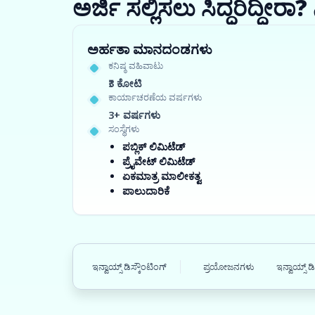
ಅರ್ಜಿ ಸಲ್ಲಿಸಲು ಸಿದ್ಧರಿದ್ದೀ
ಅರ್ಹತಾ ಮಾನದಂಡಗಳು
ಕನಿಷ್ಠ ವಹಿವಾಟು
₹3 ಕೋಟಿ
ಕಾರ್ಯಾಚರಣೆಯ ವರ್ಷಗಳು
3+ ವರ್ಷಗಳು
ಸಂಸ್ಥೆಗಳು
ಪಬ್ಲಿಕ್ ಲಿಮಿಟೆಡ್
ಪ್ರೈವೇಟ್ ಲಿಮಿಟೆಡ್
ಏಕಮಾತ್ರ ಮಾಲೀಕತ್ವ
ಪಾಲುದಾರಿಕೆ
ಇನ್ವಾಯ್ಸ್ ಡಿಸ್ಕೌಂಟಿಂಗ್
ಪ್ರಯೋಜನಗಳು
ಇನ್ವಾಯ್ಸ್ 