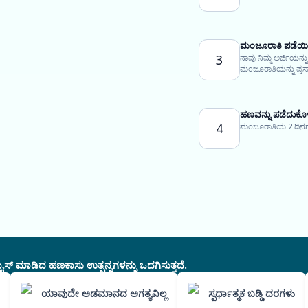
ಮಂಜೂರಾತಿ ಪಡೆಯಿ
3
ನಾವು ನಿಮ್ಮ ಅರ್ಜಿಯನ್
ಮಂಜೂರಾತಿಯನ್ನು ಪ್ರಸ್ತಾ
ಹಣವನ್ನು ಪಡೆದುಕೊಳ್
4
ಮಂಜೂರಾತಿಯ 2 ದಿನಗಳಲ್
ಸ್ ಮಾಡಿದ ಹಣಕಾಸು ಉತ್ಪನ್ನಗಳನ್ನು ಒದಗಿಸುತ್ತದೆ.
ಯಾವುದೇ ಅಡಮಾನದ ಅಗತ್ಯವಿಲ್ಲ
ಸ್ಪರ್ಧಾತ್ಮಕ ಬಡ್ಡಿ ದರಗಳು