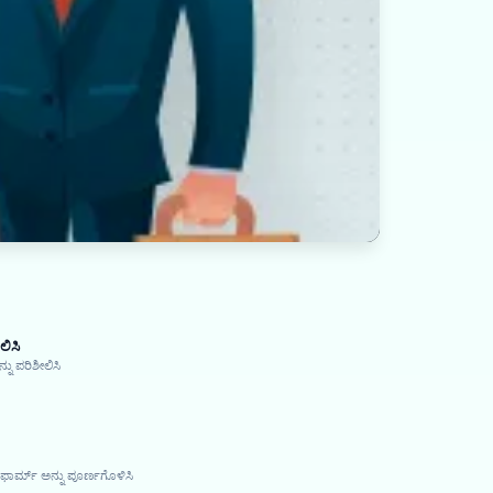
ಲಿಸಿ
ನು ಪರಿಶೀಲಿಸಿ
 ಫಾರ್ಮ್ ಅನ್ನು ಪೂರ್ಣಗೊಳಿಸಿ