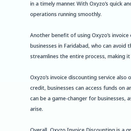
in a timely manner. With Oxyzo’s quick an
operations running smoothly.
Another benefit of using Oxyzo’s invoice 
businesses in Faridabad, who can avoid t
streamlines the entire process, making i
Oxyzo’s invoice discounting service also o
credit, businesses can access funds on a
can be a game-changer for businesses, as
arise.
Overall, Oxyzo Invoice Discounting is a g