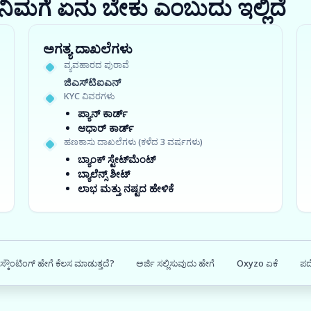
ರಾ? ನಿಮಗೆ ಏನು ಬೇಕು ಎಂಬುದು ಇಲ್ಲಿದೆ
ಅಗತ್ಯ ದಾಖಲೆಗಳು
ವ್ಯವಹಾರದ ಪುರಾವೆ
ಜಿಎಸ್‍ಟಿಐಎನ್
KYC ವಿವರಗಳು
ಪ್ಯಾನ್ ಕಾರ್ಡ್
ಆಧಾರ್ ಕಾರ್ಡ್
ಹಣಕಾಸು ದಾಖಲೆಗಳು (ಕಳೆದ 3 ವರ್ಷಗಳು)
ಬ್ಯಾಂಕ್ ಸ್ಟೇಟ್‌ಮೆಂಟ್
ಬ್ಯಾಲೆನ್ಸ್ ಶೀಟ್
ಲಾಭ ಮತ್ತು ನಷ್ಟದ ಹೇಳಿಕೆ
ಡಿಸ್ಕೌಂಟಿಂಗ್ ಹೇಗೆ ಕೆಲಸ ಮಾಡುತ್ತದೆ?
ಅರ್ಜಿ ಸಲ್ಲಿಸುವುದು ಹೇಗೆ
Oxyzo ಏಕೆ
ಪದ