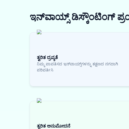
ಇನ್‌ವಾಯ್ಸ್ ಡಿಸ್ಕೌಂಟಿಂಗ್
ಪ್
ತ್ವರಿತ ದ್ರವ್ಯತೆ
ನಿಮ್ಮ ಪಾವತಿಸದ ಇನ್‌ವಾಯ್ಸ್‌ಗಳನ್ನು ತಕ್ಷಣದ ನಗದಾಗಿ
ಪರಿವರ್ತಿಸಿ
ತ್ವರಿತ ಅನುಮೋದನೆ