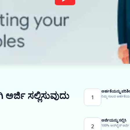
ಅರ್ಹತೆಯನ್ನು ಪರಿಶೀ
ಿ ಅರ್ಜಿ ಸಲ್ಲಿಸುವುದು
1
ನಿಮ್ಮ ಸಾಲದ ಅರ್ಹತೆಯನ್
ಅರ್ಜಿಯನ್ನು ಸಲ್ಲಿಸಿ
2
100% ಆನ್‌ಲೈನ್ ಅರ್ಜಿ