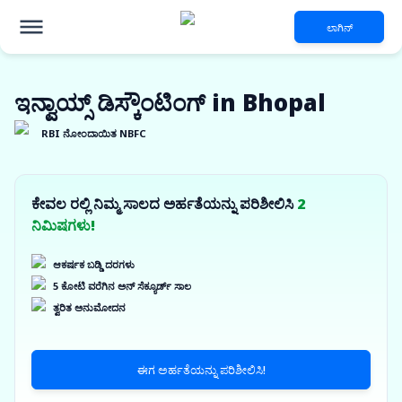
ಲಾಗಿನ್
ಇನ್ವಾಯ್ಸ್ ಡಿಸ್ಕೌಂಟಿಂಗ್ in Bhopal
RBI ನೋಂದಾಯಿತ NBFC
ಕೇವಲ ರಲ್ಲಿ ನಿಮ್ಮ ಸಾಲದ ಅರ್ಹತೆಯನ್ನು ಪರಿಶೀಲಿಸಿ
2
ನಿಮಿಷಗಳು!
ಆಕರ್ಷಕ ಬಡ್ಡಿ ದರಗಳು
5 ಕೋಟಿ ವರೆಗಿನ ಅನ್ ಸೆಕ್ಯೂರ್ಡ್ ಸಾಲ
ತ್ವರಿತ ಅನುಮೋದನ
ಈಗ ಅರ್ಹತೆಯನ್ನು ಪರಿಶೀಲಿಸಿ!