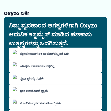
Oxyzo ಏಕೆ?
ನಿಮ್ಮ ವ್ಯವಹಾರದ ಅಗತ್ಯಗಳಿಗಾಗಿ Oxyzo
ಆಧುನಿಕ ಕಸ್ಟಮೈಸ್ ಮಾಡಿದ ಹಣಕಾಸು
ಉತ್ಪನ್ನಗಳನ್ನು ಒದಗಿಸುತ್ತದೆ.
ತಕ್ಷಣವೇ ಕಾರ್ಯನಿರತ ಬಂಡವಾಳವನ್ನು ಪಡೆಯಿರಿ
ಯಾವುದೇ ಅಡಮಾನದ ಅಗತ್ಯವಿಲ್ಲ
ಸ್ಪರ್ಧಾತ್ಮಕ ಬಡ್ಡಿ ದರಗಳು
ತ್ವರಿತ ಅನುಮೋದನೆ ಪ್ರಕ್ರಿಯೆ
ಹೊಂದಿಕೊಳ್ಳುವ ಮರುಪಾವತಿ ಆಯ್ಕೆಗಳು