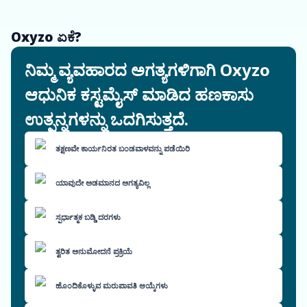
Oxyzo ಏಕೆ?
ನಿಮ್ಮ ವ್ಯವಹಾರದ ಅಗತ್ಯಗಳಿಗಾಗಿ Oxyzo
ಆಧುನಿಕ ಕಸ್ಟಮೈಸ್ ಮಾಡಿದ ಹಣಕಾಸು
ಉತ್ಪನ್ನಗಳನ್ನು ಒದಗಿಸುತ್ತದೆ.
ತಕ್ಷಣವೇ ಕಾರ್ಯನಿರತ ಬಂಡವಾಳವನ್ನು ಪಡೆಯಿರಿ
ಯಾವುದೇ ಅಡಮಾನದ ಅಗತ್ಯವಿಲ್ಲ
ಸ್ಪರ್ಧಾತ್ಮಕ ಬಡ್ಡಿ ದರಗಳು
ತ್ವರಿತ ಅನುಮೋದನೆ ಪ್ರಕ್ರಿಯೆ
ಹೊಂದಿಕೊಳ್ಳುವ ಮರುಪಾವತಿ ಆಯ್ಕೆಗಳು