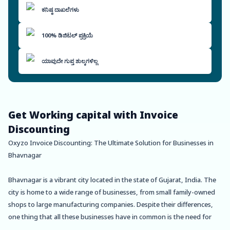
ಕನಿಷ್ಠ ದಾಖಲೆಗಳು
100% ಡಿಜಿಟಲ್ ಪ್ರಕ್ರಿಯೆ
ಯಾವುದೇ ಗುಪ್ತ ಶುಲ್ಕಗಳಿಲ್ಲ
Get Working capital with Invoice
Discounting
Oxyzo Invoice Discounting: The Ultimate Solution for Businesses in
Bhavnagar
Bhavnagar is a vibrant city located in the state of Gujarat, India. The
city is home to a wide range of businesses, from small family-owned
shops to large manufacturing companies. Despite their differences,
one thing that all these businesses have in common is the need for
working capital to grow and expand their operations. This is where