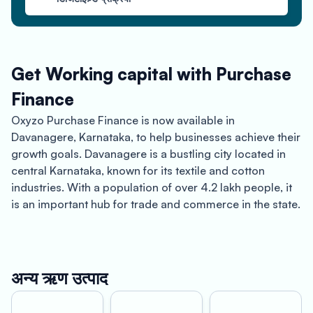
Get Working capital with Purchase
Finance
Oxyzo Purchase Finance is now available in
Davanagere, Karnataka, to help businesses achieve their
growth goals. Davanagere is a bustling city located in
central Karnataka, known for its textile and cotton
industries. With a population of over 4.2 lakh people, it
is an important hub for trade and commerce in the state.
Oxyzo Purchase Finance provides businesses with a
hassle-free and simplified digital process to access
financing solutions. With its collateral-free line of credit,
अन्य ऋण उत्पाद
businesses can procure goods and services at cheaper
rates, and avail of the benefits of improved working