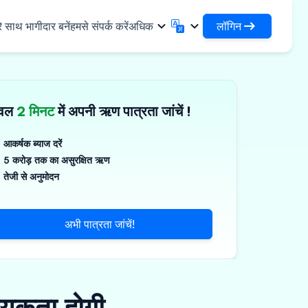
लॉगिन
े साथ भागीदार बनें
हमसे संपर्क करें
अधिक
लॉगिन
English
मराठी
अपने ऋणों और संगठनों तक पहुंचें
English
Marathi
ेवल
2 मिनट
में अपनी ऋण पात्रता जांचें !
DSA के रूप में लॉगिन करें
हिन्दी
বাংলা
✓
नियादी ढांचा
अपने ग्राहकों के प्रबंधन के लिए एक्सेस
Hindi
Bengali
ण
ગુજરાતી
ਪੰਜਾਬੀ
आकर्षक ब्याज दरें
जिस्टिक्स साझा करें
स
5 करोड़ तक का असुरक्षित ऋण
Gujarati
Punjabi
गज़, पॉलिमर और औद्योगिक रसायन
ଓଡ଼ିଆ
ಕನ್ನಡ
तेजी से अनुमोदन
र्मास्यूटिकल्स और चिकित्सा उपकरण
Oriya
Kannada
தமிழ்
മലയാളം
्ति, सौर और लघु उपकरण
अभी पात्रता जांचें!
Tamil
Malayalam
తెలుగు
्ष्म उद्यम
Telugu
्यकता होगी