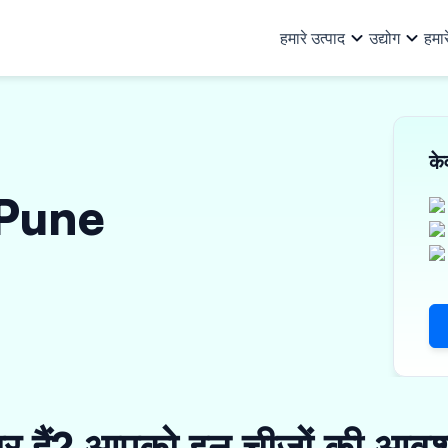
हमारे उत्पाद
उद्योग
हमार
हमारे उत्पाद
सभी उद्योग
हम कौन हैं
हमारे बारे में
टीम
संसाधन
क
ऑटो और ऑटो सहायक
बु
खरीद वित्त
निवेशक
व्यावसायिक ऋ
अन्य जानकारी
n Pune
पूंजीगत वस्तुएं और PEB
लॉ
वर्क ऑर्डर फाइनेंस
ऋण भागीदार
मशीनरी फाइनें
निवेशक संबंध
उपभोक्ता सामान, इलेक्ट्रिकल और
का
इनवॉइस डिस्काउंटिंग
संपत्ति पर ऋण
इलेक्ट्रॉनिक्स
फा
ई-मोबिलिटी
विक्रेता वित्तपोषण
शक
वित्तीय संस्थान
सूक
तैयार गारमेंट्स
ार हैं? आपको इन चीज़ों की आवश