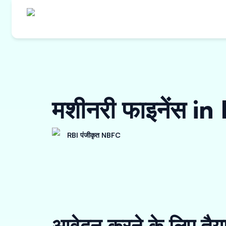
मशीनरी फाइनेंस i
RBI पंजीकृत NBFC
आवेदन करने के लिए तैय