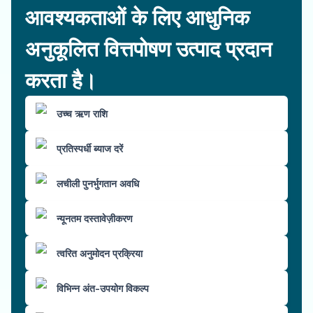
आवश्यकताओं के लिए आधुनिक
अनुकूलित वित्तपोषण उत्पाद प्रदान
करता है।
उच्च ऋण राशि
प्रतिस्पर्धी ब्याज दरें
लचीली पुनर्भुगतान अवधि
न्यूनतम दस्तावेज़ीकरण
त्वरित अनुमोदन प्रक्रिया
विभिन्न अंत-उपयोग विकल्प