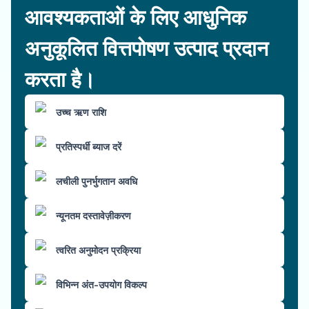
आवश्यकताओं के लिए आधुनिक
अनुकूलित वित्तपोषण उत्पाद प्रदान
करता है।
उच्च ऋण राशि
प्रतिस्पर्धी ब्याज दरें
लचीली पुनर्भुगतान अवधि
न्यूनतम दस्तावेज़ीकरण
त्वरित अनुमोदन प्रक्रिया
विभिन्न अंत-उपयोग विकल्प