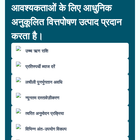
आवश्यकताओं के लिए आधुनिक
अनुकूलित वित्तपोषण उत्पाद प्रदान
करता है।
उच्च ऋण राशि
प्रतिस्पर्धी ब्याज दरें
लचीली पुनर्भुगतान अवधि
न्यूनतम दस्तावेज़ीकरण
त्वरित अनुमोदन प्रक्रिया
विभिन्न अंत-उपयोग विकल्प