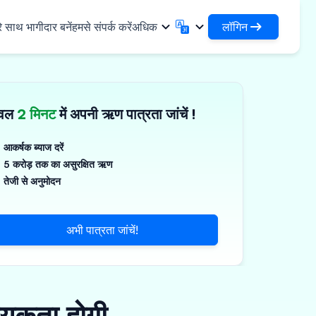
लॉगिन
े साथ भागीदार बनें
हमसे संपर्क करें
अधिक
लॉगिन
English
मराठी
अपने ऋणों और संगठनों तक पहुंचें
English
Marathi
ेवल
2 मिनट
में अपनी ऋण पात्रता जांचें !
DSA के रूप में लॉगिन करें
हिन्दी
বাংলা
✓
नियादी ढांचा
अपने ग्राहकों के प्रबंधन के लिए एक्सेस
Hindi
Bengali
ण
ગુજરાતી
ਪੰਜਾਬੀ
आकर्षक ब्याज दरें
जिस्टिक्स साझा करें
स
5 करोड़ तक का असुरक्षित ऋण
Gujarati
Punjabi
गज़, पॉलिमर और औद्योगिक रसायन
ଓଡ଼ିଆ
ಕನ್ನಡ
तेजी से अनुमोदन
र्मास्यूटिकल्स और चिकित्सा उपकरण
Oriya
Kannada
தமிழ்
മലയാളം
्ति, सौर और लघु उपकरण
अभी पात्रता जांचें!
Tamil
Malayalam
తెలుగు
्ष्म उद्यम
Telugu
्यकता होगी