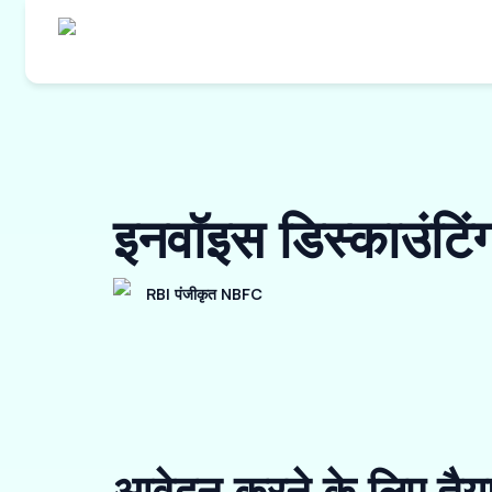
इनवॉइस डिस्काउंट
RBI पंजीकृत NBFC
आवेदन करने के लिए तैय