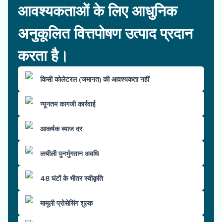
आवश्यकताओं के लिए आधुनिक
अनुकूलित वित्तपोषण उत्पाद प्रदान
करता है।
किसी कोलेटरल (जमानत) की आवश्यकता नहीं
न्यूनतम कागजी कार्रवाई
आकर्षक ब्याज दर
लचीली पुनर्भुगतान अवधि
48 घंटों के भीतर स्वीकृति
मामूली प्रोसेसिंग शुल्क