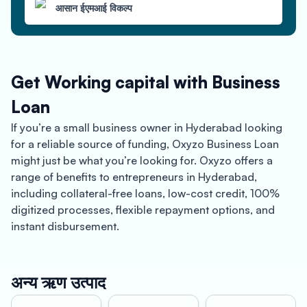
आसान ईएमआई विकल्प
Get Working capital with Business
Loan
If you’re a small business owner in Hyderabad looking
for a reliable source of funding, Oxyzo Business Loan
might just be what you’re looking for. Oxyzo offers a
range of benefits to entrepreneurs in Hyderabad,
including collateral-free loans, low-cost credit, 100%
digitized processes, flexible repayment options, and
instant disbursement.
Hyderabad is a rapidly growing city in Southern India
and a hub of business activity. With a population of over
अन्य ऋण उत्पाद
10 million people, Hyderabad is the capital of Telangana