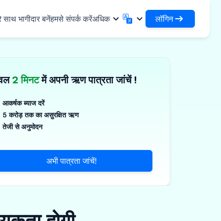
लॉगिन
े साथ भागीदार बनें
हमसे संपर्क करें
अधिक
लॉगिन
English
मराठी
अपने ऋणों और संगठनों तक पहुंचें
English
Marathi
ेवल
2 मिनट
में अपनी ऋण पात्रता जांचें !
DSA के रूप में लॉगिन करें
हिन्दी
বাংলা
✓
नियादी ढांचा
अपने ग्राहकों के प्रबंधन के लिए एक्सेस
Hindi
Bengali
ण
ગુજરાતી
ਪੰਜਾਬੀ
आकर्षक ब्याज दरें
जिस्टिक्स साझा करें
स
5 करोड़ तक का असुरक्षित ऋण
Gujarati
Punjabi
गज़, पॉलिमर और औद्योगिक रसायन
ଓଡ଼ିଆ
ಕನ್ನಡ
तेजी से अनुमोदन
र्मास्यूटिकल्स और चिकित्सा उपकरण
Oriya
Kannada
தமிழ்
മലയാളം
्ति, सौर और लघु उपकरण
अभी पात्रता जांचें!
Tamil
Malayalam
తెలుగు
्ष्म उद्यम
Telugu
्यकता होगी