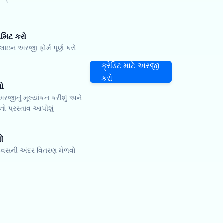
િટ કરો
ન અરજી ફોર્મ પૂર્ણ કરો
ક્રેડિટ માટે અરજી
કરો
વો
રજીનું મૂલ્યાંકન કરીશું અને
નો પ્રસ્તાવ આપીશું
ો
 દિવસની અંદર વિતરણ મેળવો