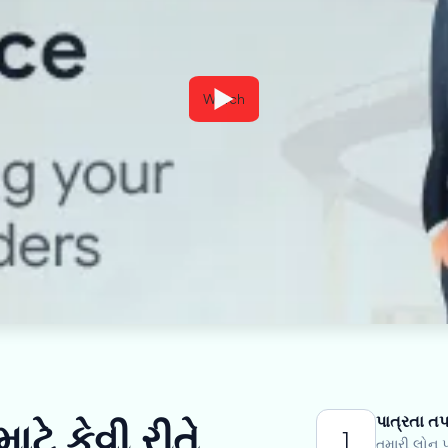
Watch
પાત્રતા ત
ાટે કેવી રીતે
1
તમારી લોન પ