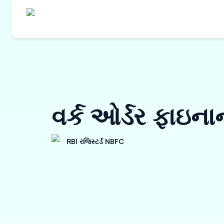
વર્ક ઓર્ડર ફાઇન
RBI રજિસ્ટર્ડ NBFC