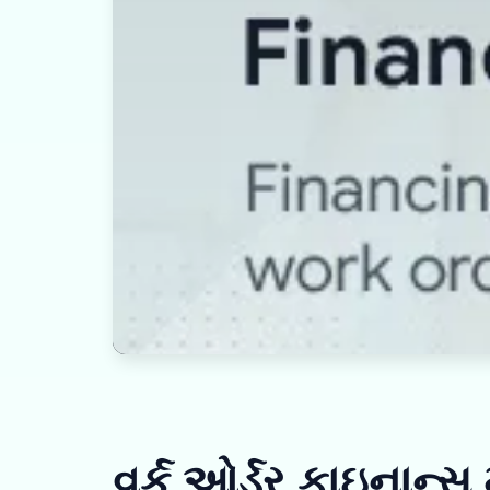
વર્ક ઓર્ડર ફાઇનાન્સ મ