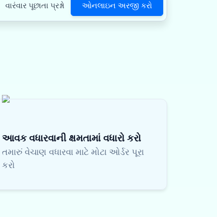
ઓનલાઇન અરજી કરો
વારંવાર પૂછાતા પ્રશ્નો
આવક વધારવાની ક્ષમતામાં વધારો કરો
તમારું વેચાણ વધારવા માટે મોટા ઓર્ડર પૂરા
કરો