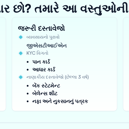
યાર છો? તમારે આ વસ્તુઓની
જરૂરી દસ્તાવેજો
વ્યવસાયનો પુરાવો
જીએસટીઆઈએન
KYC વિગતો
પાન કાર્ડ
આધાર કાર્ડ
નાણાકીય દસ્તાવેજો (છેલ્લા 3 વર્ષ)
બેંક સ્ટેટમેન્ટ
બેલેન્સ શીટ
નફા અને નુકસાનનું પત્રક