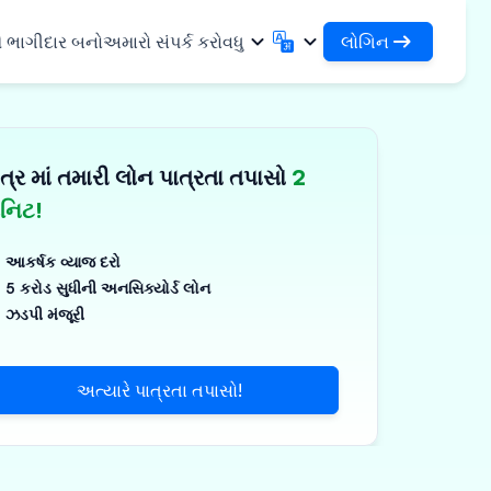
લોગિન
ે ભાગીદાર બનો
અમારો સંપર્ક કરો
વધુ
લોગિન
English
मराठी
તમારા લોન અને સંસ્થાઓને એક્સેસ કરો
English
Marathi
ત્ર માં તમારી લોન પાત્રતા તપાસો
2
DSA તરીકે લોગિન કરો
हिन्दी
বাংলা
સુવિધાઓ
તમારા ગ્રાહકોના સંચાલન માટે એક્સેસ
Hindi
Bengali
િનિટ!
ગુજરાતી
ਪੰਜਾਬੀ
 શેર કરો
✓
Gujarati
Punjabi
આકર્ષક વ્યાજ દરો
મર અને ઔદ્યોગિક
ଓଡ଼ିଆ
ಕನ್ನಡ
5 કરોડ સુધીની અનસિક્યોર્ડ લોન
Oriya
Kannada
ઝડપી મંજૂરી
િકલ્સ અને મેડિકલ
தமிழ்
മലയാളം
Tamil
Malayalam
ર અને નાના ઉપકરણો
తెలుగు
અત્યારે પાત્રતા તપાસો!
Telugu