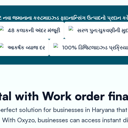
નવા જમાનાના કસ્ટમાઇઝ્ડ ફાઇનાન્સિંગ ઉત્પાદનો પ્રદાન કરે
48 કલાકની અંદર મંજૂરી
સરળ પુન:ચુકવણીની મુ
આકર્ષક વ્યાજ દર
100% ડિજિટલાઇઝ્ડ પ્રક્રિયા
al with Work order fin
rfect solution for businesses in Haryana that
. With Oxyzo, businesses can access instant d