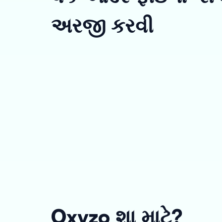
અરજી કરવી
Oxyzo શા માટે?