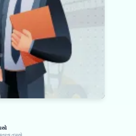
પાસો
ાત્રતા તપાસો