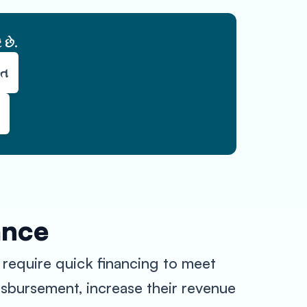
 છે.
દત
ance
 require quick financing to meet
isbursement, increase their revenue