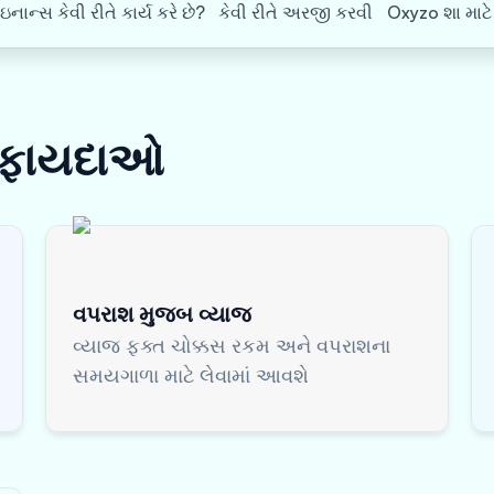
ઇનાન્સ કેવી રીતે કાર્ય કરે છે?
કેવી રીતે અરજી કરવી
Oxyzo શા માટે
ફાયદાઓ
વપરાશ મુજબ વ્યાજ
વ્યાજ ફક્ત ચોક્કસ રકમ અને વપરાશના
સમયગાળા માટે લેવામાં આવશે