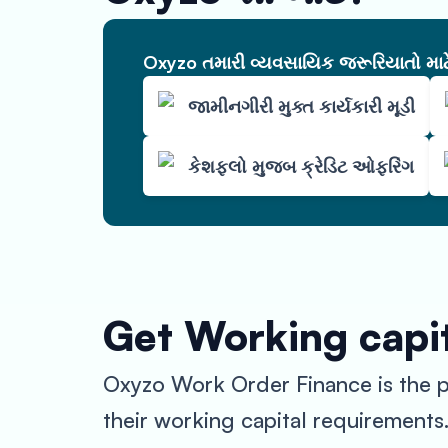
Oxyzo તમારી વ્યવસાયિક જરૂરિયાતો માટે 
જામીનગીરી મુક્ત કાર્યકારી મૂડી
કેશફ્લો મુજબ ક્રેડિટ ઓફરિંગ
Get Working capit
Oxyzo Work Order Finance is the pe
their working capital requirements