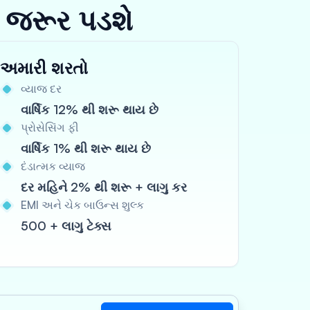
 જરૂર પડશે
અમારી શરતો
વ્યાજ દર
વાર્ષિક 12% થી શરૂ થાય છે
પ્રોસેસિંગ ફી
વાર્ષિક 1% થી શરૂ થાય છે
દંડાત્મક વ્યાજ
દર મહિને 2% થી શરૂ + લાગુ કર
EMI અને ચેક બાઉન્સ શુલ્ક
500 + લાગુ ટેક્સ