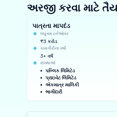
અરજી કરવા માટે તૈ
પાત્રતા માપદંડ
લઘુત્તમ ટર્નઓવર
₹3 કરોડ
કામગીરીના વર્ષો
3+ વર્ષ
સંસ્થાઓ
પબ્લિક લિમિટેડ
પ્રાઇવેટ લિમિટેડ
એકમાત્ર માલિકી
ભાગીદારી