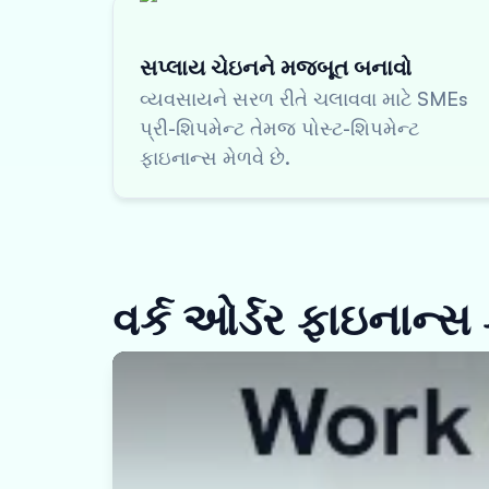
સપ્લાય ચેઇનને મજબૂત બનાવો
વ્યવસાયને સરળ રીતે ચલાવવા માટે SMEs
પ્રી-શિપમેન્ટ તેમજ પોસ્ટ-શિપમેન્ટ
ફાઇનાન્સ મેળવે છે.
વર્ક ઓર્ડર ફાઇનાન્સ ક