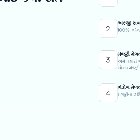
અરજી સબમ
2
100% ઓનલાઇ
મંજૂરી મેળ
3
અમે તમારી અ
યોગ્ય મંજૂરી
ભંડોળ મેળવ
4
મંજૂરીના 2