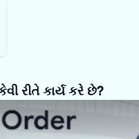
ેવી રીતે કાર્ય કરે છે?