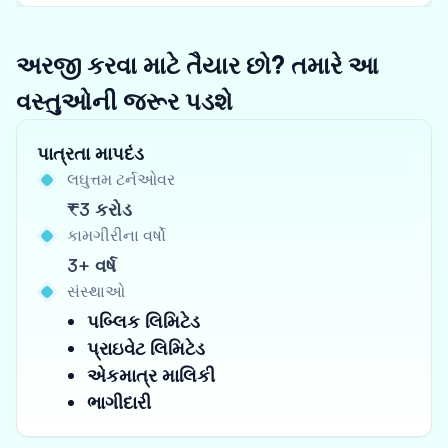
અરજી કરવા માટે તૈયાર છો? તમારે આ
વસ્તુઓની જરૂર પડશે
પાત્રતા માપદંડ
લઘુત્તમ ટર્નઓવર
₹3 કરોડ
કામગીરીના વર્ષો
3+ વર્ષ
સંસ્થાઓ
પબ્લિક લિમિટેડ
પ્રાઇવેટ લિમિટેડ
એકમાત્ર માલિકી
ભાગીદારી