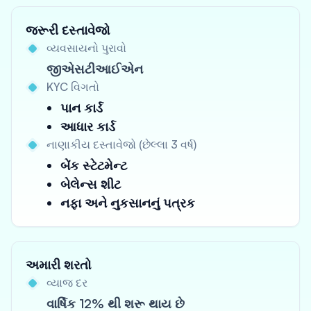
જરૂરી દસ્તાવેજો
વ્યવસાયનો પુરાવો
જીએસટીઆઈએન
KYC વિગતો
પાન કાર્ડ
આધાર કાર્ડ
નાણાકીય દસ્તાવેજો (છેલ્લા 3 વર્ષ)
બેંક સ્ટેટમેન્ટ
બેલેન્સ શીટ
નફા અને નુકસાનનું પત્રક
અમારી શરતો
વ્યાજ દર
વાર્ષિક 12% થી શરૂ થાય છે