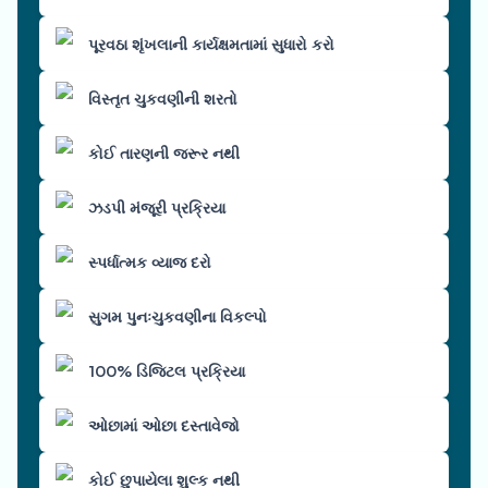
પૂરવઠા શૃંખલાની કાર્યક્ષમતામાં સુધારો કરો
વિસ્તૃત ચુકવણીની શરતો
કોઈ તારણની જરૂર નથી
ઝડપી મંજૂરી પ્રક્રિયા
સ્પર્ધાત્મક વ્યાજ દરો
સુગમ પુનઃચુકવણીના વિકલ્પો
100% ડિજિટલ પ્રક્રિયા
ઓછામાં ઓછા દસ્તાવેજો
કોઈ છુપાયેલા શુલ્ક નથી