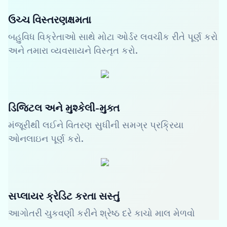
ઉચ્ચ વિસ્તરણક્ષમતા
બહુવિધ વિક્રેતાઓ સાથે મોટા ઓર્ડર લવચીક રીતે પૂર્ણ કરો
અને તમારા વ્યવસાયને વિસ્તૃત કરો.
ડિજિટલ અને મુશ્કેલી-મુક્ત
મંજૂરીથી લઈને વિતરણ સુધીની સમગ્ર પ્રક્રિયા
ઓનલાઇન પૂર્ણ કરો.
સપ્લાયર ક્રેડિટ કરતા સસ્તું
આગોતરી ચુકવણી કરીને શ્રેષ્ઠ દરે કાચો માલ મેળવો