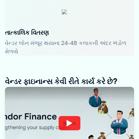
તાત્કાલિક વિતરણ
વેન્ડર લોન મંજૂર થયાના 24-48 કલાકની અંદર ભંડોળ
મેળવો
વેન્ડર ફાઇનાન્સ કેવી રીતે કાર્ય કરે છે?
Watch