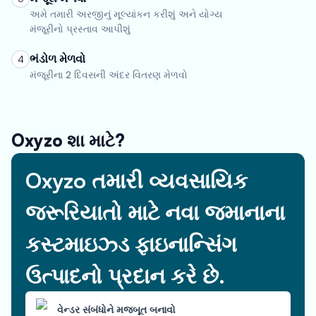
અમે તમારી અરજીનું મૂલ્યાંકન કરીશું અને યોગ્ય
મંજૂરીનો પ્રસ્તાવ આપીશું
ભંડોળ મેળવો
4
મંજૂરીના 2 દિવસની અંદર વિતરણ મેળવો
Oxyzo શા માટે?
Oxyzo તમારી વ્યવસાયિક
જરૂરિયાતો માટે નવા જમાનાના
કસ્ટમાઇઝ્ડ ફાઇનાન્સિંગ
ઉત્પાદનો પ્રદાન કરે છે.
વેન્ડર સંબંધોને મજબૂત બનાવો