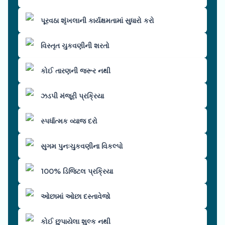
પૂરવઠા શૃંખલાની કાર્યક્ષમતામાં સુધારો કરો
વિસ્તૃત ચુકવણીની શરતો
કોઈ તારણની જરૂર નથી
ઝડપી મંજૂરી પ્રક્રિયા
સ્પર્ધાત્મક વ્યાજ દરો
સુગમ પુનઃચુકવણીના વિકલ્પો
100% ડિજિટલ પ્રક્રિયા
ઓછામાં ઓછા દસ્તાવેજો
કોઈ છુપાયેલા શુલ્ક નથી