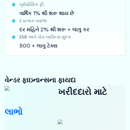
પ્રોસેસિંગ ફી
વાર્ષિક 1% થી શરૂ થાય છે
દંડાત્મક વ્યાજ
દર મહિને 2% થી શરૂ + લાગુ કર
EMI અને ચેક બાઉન્સ શુલ્ક
500 + લાગુ ટેક્સ
વેન્ડર ફાઇનાન્સના ફાયદા
ખરીદદારો માટે
લાભો