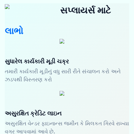
સપ્લાયર્સ માટે
લાભો
સુધારેલ કાર્યકારી મૂડી ચક્ર
તમારી કાર્યકારી મૂડીનું વધુ સારી રીતે સંચાલન કરો અને
ઝડપથી વિસ્તરણ કરો
અસુરક્ષિત ક્રેડિટ લાઇન
અસુરક્ષિત વેન્ડર ફાઇનાન્સ જમીન કે મિલકત ગિરવે રાખ્યા
વગર આપવામાં આવે છે.