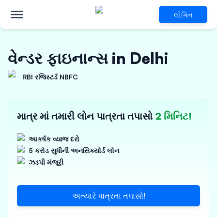
લોગિન
વેન્ડર ફાઇનાન્સ in Delhi
RBI રજિસ્ટર્ડ NBFC
માત્ર માં તમારી લોન પાત્રતા તપાસો
2 મિનિટ!
આકર્ષક વ્યાજ દરો
5 કરોડ સુધીની અનસિક્યોર્ડ લોન
ઝડપી મંજૂરી
અત્યારે પાત્રતા તપાસો!