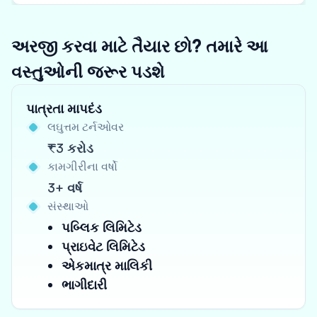
અરજી કરવા માટે તૈયાર છો? તમારે આ
વસ્તુઓની જરૂર પડશે
પાત્રતા માપદંડ
લઘુત્તમ ટર્નઓવર
₹3 કરોડ
કામગીરીના વર્ષો
3+ વર્ષ
સંસ્થાઓ
પબ્લિક લિમિટેડ
પ્રાઇવેટ લિમિટેડ
એકમાત્ર માલિકી
ભાગીદારી