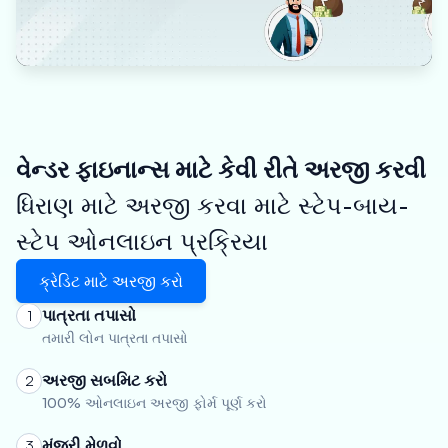
વેન્ડર ફાઇનાન્સ માટે કેવી રીતે અરજી કરવી
ધિરાણ માટે અરજી કરવા માટે સ્ટેપ-બાય-
સ્ટેપ ઓનલાઇન પ્રક્રિયા
ક્રેડિટ માટે અરજી કરો
પાત્રતા તપાસો
1
તમારી લોન પાત્રતા તપાસો
અરજી સબમિટ કરો
2
100% ઓનલાઇન અરજી ફોર્મ પૂર્ણ કરો
મંજૂરી મેળવો
3