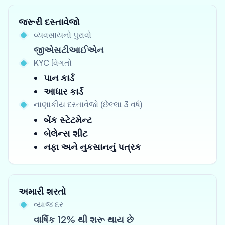
જરૂરી દસ્તાવેજો
વ્યવસાયનો પુરાવો
જીએસટીઆઈએન
KYC વિગતો
પાન કાર્ડ
આધાર કાર્ડ
નાણાકીય દસ્તાવેજો (છેલ્લા 3 વર્ષ)
બેંક સ્ટેટમેન્ટ
બેલેન્સ શીટ
નફા અને નુકસાનનું પત્રક
અમારી શરતો
વ્યાજ દર
વાર્ષિક 12% થી શરૂ થાય છે