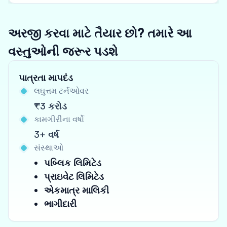
અરજી કરવા માટે તૈયાર છો? તમારે આ
વસ્તુઓની જરૂર પડશે
પાત્રતા માપદંડ
લઘુત્તમ ટર્નઓવર
₹3 કરોડ
કામગીરીના વર્ષો
3+ વર્ષ
સંસ્થાઓ
પબ્લિક લિમિટેડ
પ્રાઇવેટ લિમિટેડ
એકમાત્ર માલિકી
ભાગીદારી