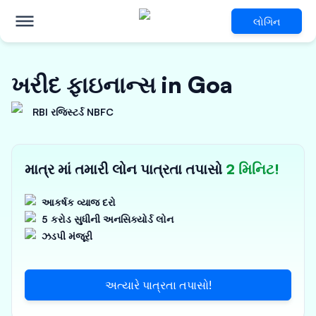
લોગિન
ખરીદ ફાઇનાન્સ in Goa
RBI રજિસ્ટર્ડ NBFC
માત્ર માં તમારી લોન પાત્રતા તપાસો
2 મિનિટ!
આકર્ષક વ્યાજ દરો
5 કરોડ સુધીની અનસિક્યોર્ડ લોન
ઝડપી મંજૂરી
અત્યારે પાત્રતા તપાસો!