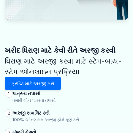
ખરીદ ધિરાણ માટે કેવી રીતે અરજી કરવી
ધિરાણ માટે અરજી કરવા માટે સ્ટેપ-બાય-
સ્ટેપ ઓનલાઇન પ્રક્રિયા
ક્રેડિટ માટે અરજી કરો
પાત્રતા તપાસો
1
તમારી લોન પાત્રતા તપાસો
અરજી સબમિટ કરો
2
100% ઓનલાઇન અરજી ફોર્મ પૂર્ણ કરો
મંજૂરી મેળવો
3