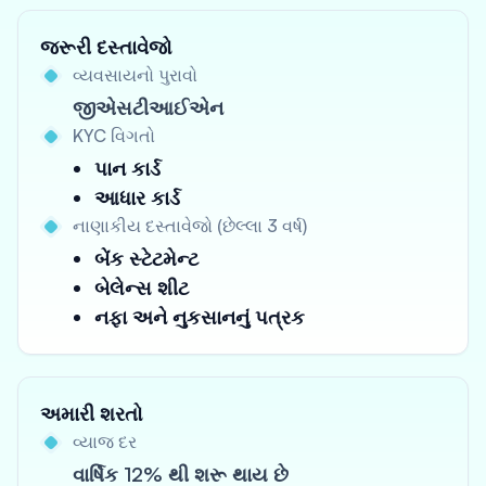
જરૂરી દસ્તાવેજો
વ્યવસાયનો પુરાવો
જીએસટીઆઈએન
KYC વિગતો
પાન કાર્ડ
આધાર કાર્ડ
નાણાકીય દસ્તાવેજો (છેલ્લા 3 વર્ષ)
બેંક સ્ટેટમેન્ટ
બેલેન્સ શીટ
નફા અને નુકસાનનું પત્રક
અમારી શરતો
વ્યાજ દર
વાર્ષિક 12% થી શરૂ થાય છે