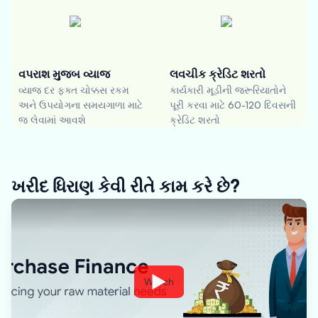
વપરાશ મુજબ વ્યાજ
લવચીક ક્રેડિટ શરતો
વ્યાજ દર ફક્ત ચોક્કસ રકમ
કાર્યકારી મૂડીની જરૂરિયાતોને
અને ઉપયોગના સમયગાળા માટે
પૂરી કરવા માટે 60-120 દિવસની
જ લેવામાં આવશે
ક્રેડિટ શરતો
ખરીદ ધિરાણ કેવી રીતે કામ કરે છે?
Watch