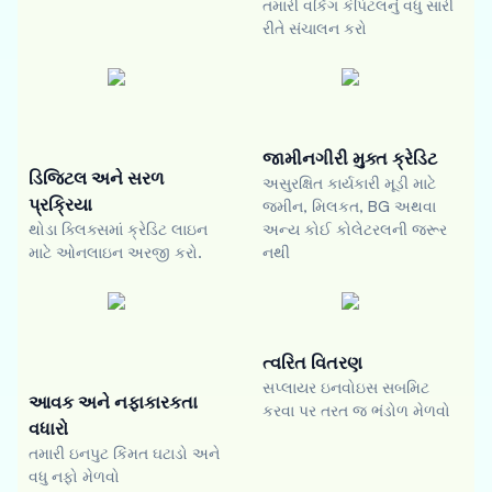
તમારી વર્કિંગ કેપિટલનું વધુ સારી
રીતે સંચાલન કરો
જામીનગીરી મુક્ત ક્રેડિટ
ડિજિટલ અને સરળ
અસુરક્ષિત કાર્યકારી મૂડી માટે
પ્રક્રિયા
જમીન, મિલકત, BG અથવા
થોડા ક્લિક્સમાં ક્રેડિટ લાઇન
અન્ય કોઈ કોલેટરલની જરૂર
માટે ઓનલાઇન અરજી કરો.
નથી
ત્વરિત વિતરણ
સપ્લાયર ઇનવોઇસ સબમિટ
આવક અને નફાકારકતા
કરવા પર તરત જ ભંડોળ મેળવો
વધારો
તમારી ઇનપુટ કિંમત ઘટાડો અને
વધુ નફો મેળવો