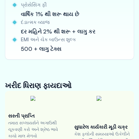
પ્રોસેસિંગ ફી
વાર્ષિક 1% થી શરૂ થાય છે
દંડાત્મક વ્યાજ
દર મહિને 2% થી શરૂ + લાગુ કર
EMI અને ચેક બાઉન્સ શુલ્ક
500 + લાગુ ટેક્સ
ખરીદ ધિરાણ
ફાયદાઓ
સસ્તી પ્રાપ્તિ
તમારા સપ્લાયર્સને અગાઉથી
સુધારેલ કાર્યકારી મૂડી ચક્ર
ચૂકવણી કરો અને શ્રેષ્ઠ ભાવે
કેશ ફ્લોની સમસ્યાઓ ઉકેલીને
કાચો માલ મેળવો