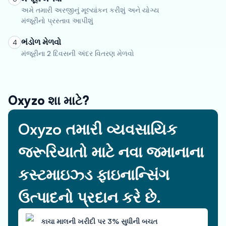
અમે તમારી અરજીનું મૂલ્યાંકન કરીશું અને યોગ્ય
મંજૂરીનો પ્રસ્તાવ આપીશું
ભંડોળ મેળવો
4
મંજૂરીના 2 દિવસની અંદર વિતરણ મેળવો
Oxyzo શા માટે?
Oxyzo તમારી વ્યવસાયિક
જરૂરિયાતો માટે નવા જમાનાના
કસ્ટમાઇઝ્ડ ફાઇનાન્સિંગ
ઉત્પાદનો પ્રદાન કરે છે.
કાચા માલની ખરીદી પર 3% સુધીની બચત