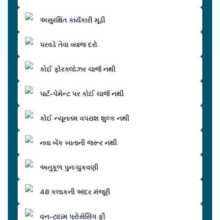
અસુરક્ષિત કાર્યકારી મૂડી
પરવડે તેવા વ્યાજ દરો
કોઈ ફોરક્લોઝર ચાર્જ નથી
પાર્ટ-પેમેન્ટ પર કોઈ ચાર્જ નથી
કોઈ ન્યૂનતમ વપરાશ શુલ્ક નથી
નવા બેંક ખાતાની જરૂર નથી
અનુકૂળ પુનઃચુકવણી
48 કલાકની અંદર મંજૂરી
વન-ટાઇમ પ્રોસેસિંગ ફી