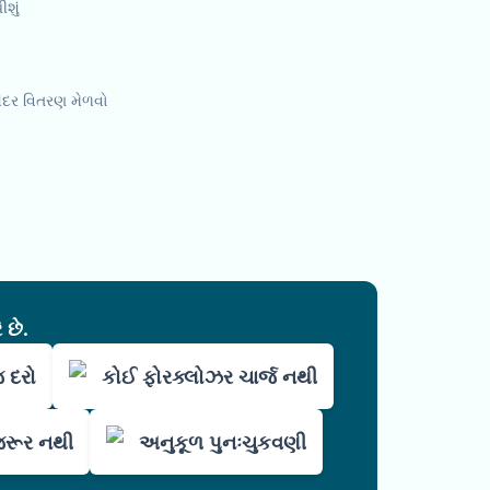
ીશું
અંદર વિતરણ મેળવો
 છે.
જ દરો
કોઈ ફોરક્લોઝર ચાર્જ નથી
જરૂર નથી
અનુકૂળ પુનઃચુકવણી