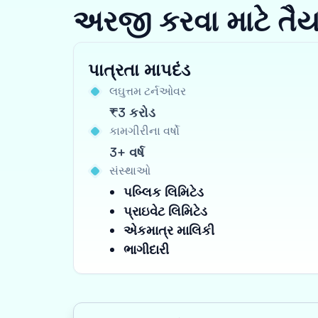
અરજી કરવા માટે તૈ
પાત્રતા માપદંડ
લઘુત્તમ ટર્નઓવર
₹3 કરોડ
કામગીરીના વર્ષો
3+ વર્ષ
સંસ્થાઓ
પબ્લિક લિમિટેડ
પ્રાઇવેટ લિમિટેડ
એકમાત્ર માલિકી
ભાગીદારી