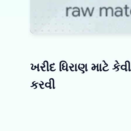
ખરીદ ધિરાણ માટે કેવ
કરવી