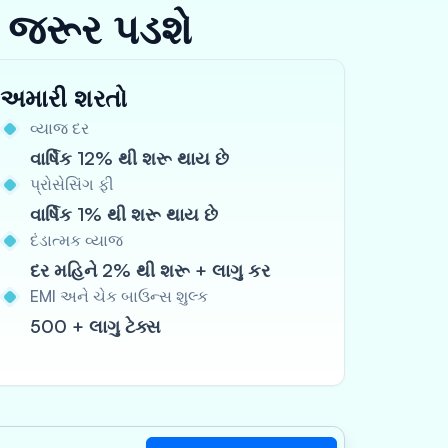
 જરૂર પડશે
અમારી શરતો
વ્યાજ દર
વાર્ષિક 12% થી શરૂ થાય છે
પ્રોસેસિંગ ફી
વાર્ષિક 1% થી શરૂ થાય છે
દંડાત્મક વ્યાજ
દર મહિને 2% થી શરૂ + લાગુ કર
EMI અને ચેક બાઉન્સ શુલ્ક
500 + લાગુ ટેક્સ