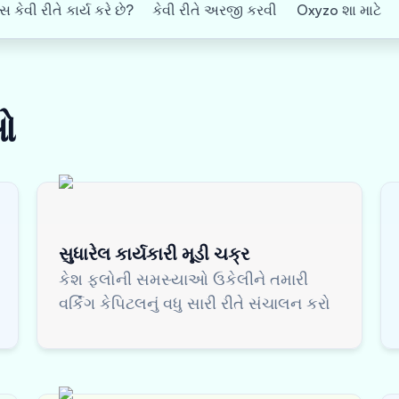
 કેવી રીતે કાર્ય કરે છે?
કેવી રીતે અરજી કરવી
Oxyzo શા માટે
ઓ
સુધારેલ કાર્યકારી મૂડી ચક્ર
કેશ ફ્લોની સમસ્યાઓ ઉકેલીને તમારી
વર્કિંગ કેપિટલનું વધુ સારી રીતે સંચાલન કરો