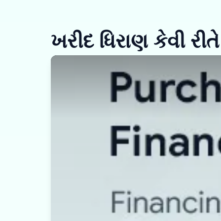
ખરીદ ધિરાણ કેવી રીતે