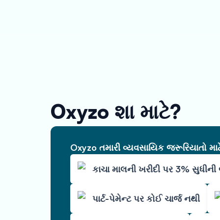
Oxyzo શા માટે?
Oxyzo તમારી વ્યવસાયિક જરૂરિયાતો માટે 
કાચા માલની ખરીદી પર 3% સુધીન
પાર્ટ-પેમેન્ટ પર કોઈ ચાર્જ નથી