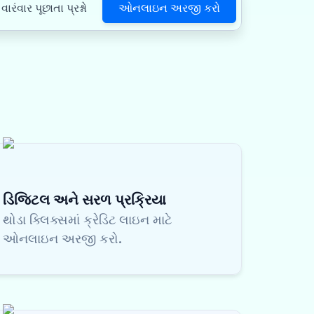
ઓનલાઇન અરજી કરો
વારંવાર પૂછાતા પ્રશ્નો
ડિજિટલ અને સરળ પ્રક્રિયા
થોડા ક્લિક્સમાં ક્રેડિટ લાઇન માટે
ઓનલાઇન અરજી કરો.