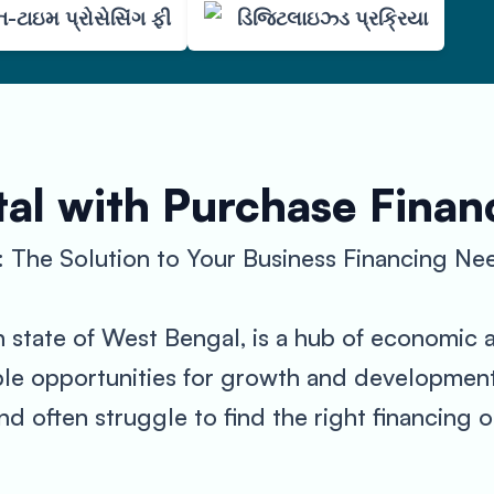
-ટાઇમ પ્રોસેસિંગ ફી
ડિજિટલાઇઝ્ડ પ્રક્રિયા
al with Purchase Finan
: The Solution to Your Business Financing Ne
an state of West Bengal, is a hub of economic a
ample opportunities for growth and developmen
nd often struggle to find the right financing 