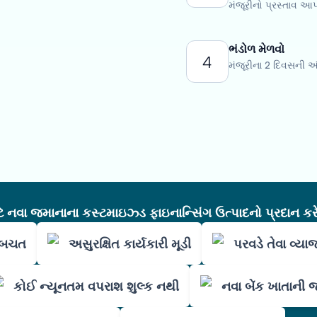
મંજૂરીનો પ્રસ્તાવ આપ
ભંડોળ મેળવો
4
મંજૂરીના 2 દિવસની 
નવા જમાનાના કસ્ટમાઇઝ્ડ ફાઇનાન્સિંગ ઉત્પાદનો પ્રદાન કરે
ી બચત
અસુરક્ષિત કાર્યકારી મૂડી
પરવડે તેવા વ્યા
કોઈ ન્યૂનતમ વપરાશ શુલ્ક નથી
નવા બેંક ખાતાની 