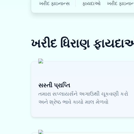
ખરીદ ફાઇનાન્સ
ફાયદાઓ
ખરીદ ફાઇનાન્સ
ખરીદ ધિરાણ
ફાયદા
સસ્તી પ્રાપ્તિ
તમારા સપ્લાયર્સને અગાઉથી ચૂકવણી કરો
અને શ્રેષ્ઠ ભાવે કાચો માલ મેળવો