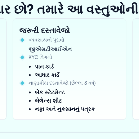
યાર છો? તમારે આ વસ્તુઓની
જરૂરી દસ્તાવેજો
વ્યવસાયનો પુરાવો
જીએસટીઆઈએન
KYC વિગતો
પાન કાર્ડ
આધાર કાર્ડ
નાણાકીય દસ્તાવેજો (છેલ્લા 3 વર્ષ)
બેંક સ્ટેટમેન્ટ
બેલેન્સ શીટ
નફા અને નુકસાનનું પત્રક