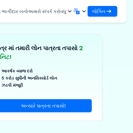
લોગિન
ે ભાગીદાર બનો
અમારો સંપર્ક કરો
વધુ
લોગિન
English
मराठी
તમારા લોન અને સંસ્થાઓને એક્સેસ કરો
English
Marathi
ત્ર માં તમારી લોન પાત્રતા તપાસો
2
DSA તરીકે લોગિન કરો
हिन्दी
বাংলা
સુવિધાઓ
તમારા ગ્રાહકોના સંચાલન માટે એક્સેસ
Hindi
Bengali
િનિટ!
ગુજરાતી
ਪੰਜਾਬੀ
 શેર કરો
✓
Gujarati
Punjabi
આકર્ષક વ્યાજ દરો
મર અને ઔદ્યોગિક
ଓଡ଼ିଆ
ಕನ್ನಡ
5 કરોડ સુધીની અનસિક્યોર્ડ લોન
Oriya
Kannada
ઝડપી મંજૂરી
િકલ્સ અને મેડિકલ
தமிழ்
മലയാളം
Tamil
Malayalam
ર અને નાના ઉપકરણો
తెలుగు
અત્યારે પાત્રતા તપાસો!
Telugu