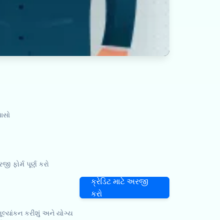
પાસો
ો
ફોર્મ પૂર્ણ કરો
ક્રેડિટ માટે અરજી
કરો
લ્યાંકન કરીશું અને યોગ્ય