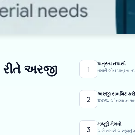
પાત્રતા તપાસો
ી રીતે અરજી
1
તમારી લોન પાત્રતા ત
અરજી સબમિટ કર
2
100% ઓનલાઇન અરજી 
મંજૂરી મેળવો
3
અમે તમારી અરજીનું મૂ