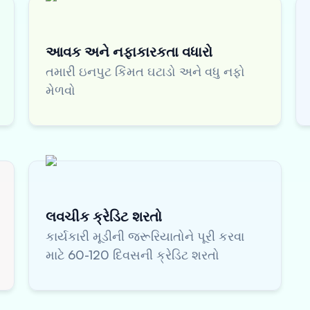
આવક અને નફાકારકતા વધારો
તમારી ઇનપુટ કિંમત ઘટાડો અને વધુ નફો
મેળવો
લવચીક ક્રેડિટ શરતો
કાર્યકારી મૂડીની જરૂરિયાતોને પૂરી કરવા
માટે 60-120 દિવસની ક્રેડિટ શરતો