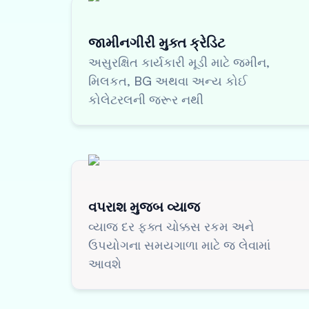
જામીનગીરી મુક્ત ક્રેડિટ
અસુરક્ષિત કાર્યકારી મૂડી માટે જમીન,
મિલકત, BG અથવા અન્ય કોઈ
કોલેટરલની જરૂર નથી
વપરાશ મુજબ વ્યાજ
વ્યાજ દર ફક્ત ચોક્કસ રકમ અને
ઉપયોગના સમયગાળા માટે જ લેવામાં
આવશે