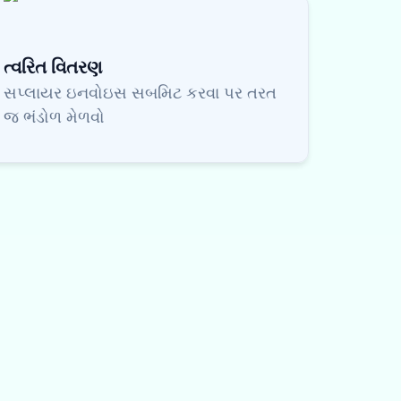
ત્વરિત વિતરણ
સપ્લાયર ઇનવોઇસ સબમિટ કરવા પર તરત
જ ભંડોળ મેળવો