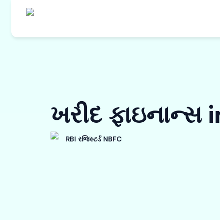
ખરીદ ફાઇનાન્સ 
RBI રજિસ્ટર્ડ NBFC