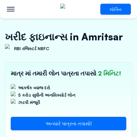
લોગિન
ખરીદ ફાઇનાન્સ in Amritsar
RBI રજિસ્ટર્ડ NBFC
માત્ર માં તમારી લોન પાત્રતા તપાસો
2 મિનિટ!
આકર્ષક વ્યાજ દરો
5 કરોડ સુધીની અનસિક્યોર્ડ લોન
ઝડપી મંજૂરી
અત્યારે પાત્રતા તપાસો!