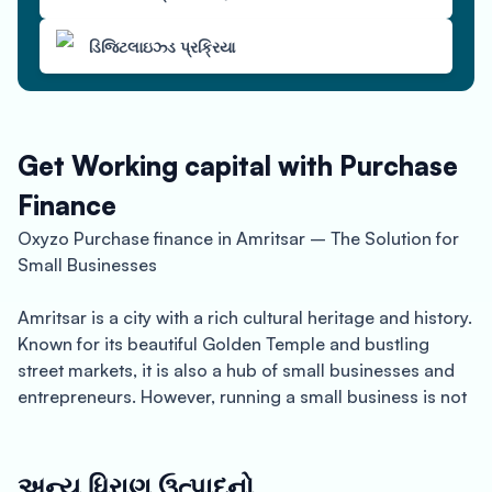
ડિજિટલાઇઝ્ડ પ્રક્રિયા
Get Working capital with Purchase
Finance
Oxyzo Purchase finance in Amritsar – The Solution for
Small Businesses
Amritsar is a city with a rich cultural heritage and history.
Known for its beautiful Golden Temple and bustling
street markets, it is also a hub of small businesses and
entrepreneurs. However, running a small business is not
easy, and access to funding can be a major challenge.
That’s where Oxyzo comes in. Oxyzo offers Purchase
finances to small businesses in Amritsar, providing them
અન્ય ધિરાણ ઉત્પાદનો