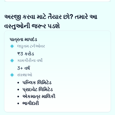
અરજી કરવા માટે તૈયાર છો? તમારે આ
વસ્તુઓની જરૂર પડશે
પાત્રતા માપદંડ
લઘુત્તમ ટર્નઓવર
₹3 કરોડ
કામગીરીના વર્ષો
3+ વર્ષ
સંસ્થાઓ
પબ્લિક લિમિટેડ
પ્રાઇવેટ લિમિટેડ
એકમાત્ર માલિકી
ભાગીદારી