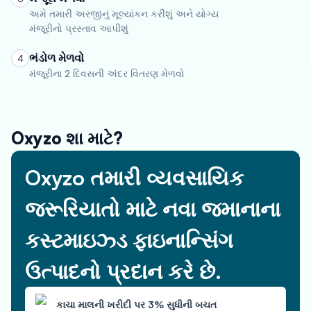
અમે તમારી અરજીનું મૂલ્યાંકન કરીશું અને યોગ્ય
મંજૂરીનો પ્રસ્તાવ આપીશું
ભંડોળ મેળવો
4
મંજૂરીના 2 દિવસની અંદર વિતરણ મેળવો
Oxyzo શા માટે?
Oxyzo તમારી વ્યવસાયિક
જરૂરિયાતો માટે નવા જમાનાના
કસ્ટમાઇઝ્ડ ફાઇનાન્સિંગ
ઉત્પાદનો પ્રદાન કરે છે.
કાચા માલની ખરીદી પર 3% સુધીની બચત