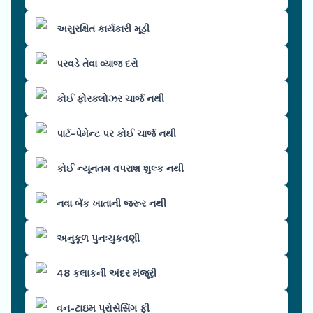
અસુરક્ષિત કાર્યકારી મૂડી
પરવડે તેવા વ્યાજ દરો
કોઈ ફોરક્લોઝર ચાર્જ નથી
પાર્ટ-પેમેન્ટ પર કોઈ ચાર્જ નથી
કોઈ ન્યૂનતમ વપરાશ શુલ્ક નથી
નવા બેંક ખાતાની જરૂર નથી
અનુકૂળ પુનઃચુકવણી
48 કલાકની અંદર મંજૂરી
વન-ટાઇમ પ્રોસેસિંગ ફી