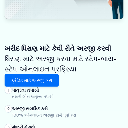
ખરીદ ધિરાણ માટે કેવી રીતે અરજી કરવી
ધિરાણ માટે અરજી કરવા માટે સ્ટેપ-બાય-
સ્ટેપ ઓનલાઇન પ્રક્રિયા
ક્રેડિટ માટે અરજી કરો
પાત્રતા તપાસો
1
તમારી લોન પાત્રતા તપાસો
અરજી સબમિટ કરો
2
100% ઓનલાઇન અરજી ફોર્મ પૂર્ણ કરો
મંજૂરી મેળવો
3