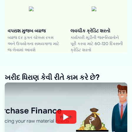
વપરાશ મુજબ વ્યાજ
લવચીક ક્રેડિટ શરતો
વ્યાજ દર ફક્ત ચોક્કસ રકમ
કાર્યકારી મૂડીની જરૂરિયાતોને
અને ઉપયોગના સમયગાળા માટે
પૂરી કરવા માટે 60-120 દિવસની
જ લેવામાં આવશે
ક્રેડિટ શરતો
ખરીદ ધિરાણ કેવી રીતે કામ કરે છે?
Watch