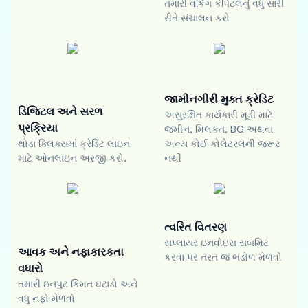
તમારી વર્કિંગ કેપિટલનું વધુ સારી
રીતે સંચાલન કરો
જામીનગીરી મુક્ત ક્રેડિટ
ડિજિટલ અને સરળ
અસુરક્ષિત કાર્યકારી મૂડી માટે
પ્રક્રિયા
જમીન, મિલકત, BG અથવા
થોડા ક્લિક્સમાં ક્રેડિટ લાઇન
અન્ય કોઈ કોલેટરલની જરૂર
માટે ઓનલાઇન અરજી કરો.
નથી
ત્વરિત વિતરણ
સપ્લાયર ઇનવોઇસ સબમિટ
આવક અને નફાકારકતા
કરવા પર તરત જ ભંડોળ મેળવો
વધારો
તમારી ઇનપુટ કિંમત ઘટાડો અને
વધુ નફો મેળવો