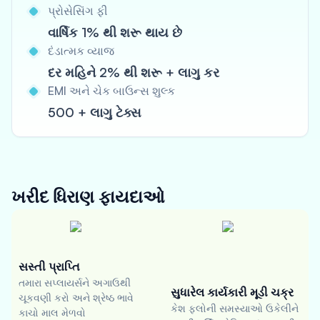
પ્રોસેસિંગ ફી
વાર્ષિક 1% થી શરૂ થાય છે
દંડાત્મક વ્યાજ
દર મહિને 2% થી શરૂ + લાગુ કર
EMI અને ચેક બાઉન્સ શુલ્ક
500 + લાગુ ટેક્સ
ખરીદ ધિરાણ
ફાયદાઓ
સસ્તી પ્રાપ્તિ
તમારા સપ્લાયર્સને અગાઉથી
સુધારેલ કાર્યકારી મૂડી ચક્ર
ચૂકવણી કરો અને શ્રેષ્ઠ ભાવે
કેશ ફ્લોની સમસ્યાઓ ઉકેલીને
કાચો માલ મેળવો