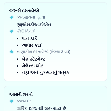
જરૂરી દસ્તાવેજો
વ્યવસાયનો પુરાવો
જીએસટીઆઈએન
KYC વિગતો
પાન કાર્ડ
આધાર કાર્ડ
નાણાકીય દસ્તાવેજો (છેલ્લા 3 વર્ષ)
બેંક સ્ટેટમેન્ટ
બેલેન્સ શીટ
નફા અને નુકસાનનું પત્રક
અમારી શરતો
વ્યાજ દર
વાર્ષિક 12% થી શરૂ થાય છે