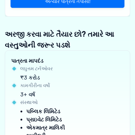
અત્યારે પાત્રતા તપાસો!
અરજી કરવા માટે તૈયાર છો? તમારે આ
વસ્તુઓની જરૂર પડશે
પાત્રતા માપદંડ
લઘુત્તમ ટર્નઓવર
₹3 કરોડ
કામગીરીના વર્ષો
3+ વર્ષ
સંસ્થાઓ
પબ્લિક લિમિટેડ
પ્રાઇવેટ લિમિટેડ
એકમાત્ર માલિકી