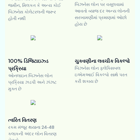
બિઝનેસ લોન પર વસૂલવામાં
જમીન, મિલકત કે અન્ય કોઈ
આવતો વ્યાજ દર અન્ય લોનની
બિઝનેસ કોલેટરલની જરૂર
સરખામણીમાં પ્રમાણમાં ઓછો
હોતી નથી
હોય છે
100% ડિજિટાઇઝ્ડ
ચુકવણીના લવચીક વિકલ્પો
પ્રક્રિયા
બિઝનેસ લોન ફ્લેક્સિબલ
ઇએમઆઈ વિકલ્પો સાથે પરત
ઓનલાઇન બિઝનેસ લોન
કરી શકાય છે
પ્રક્રિયા ઝડપી અને ઝંઝટ
મુક્ત છે
ત્વરિત વિતરણ
રકમ મંજૂર થયાના 24-48
કલાકની અંદર લોન વિતરણ