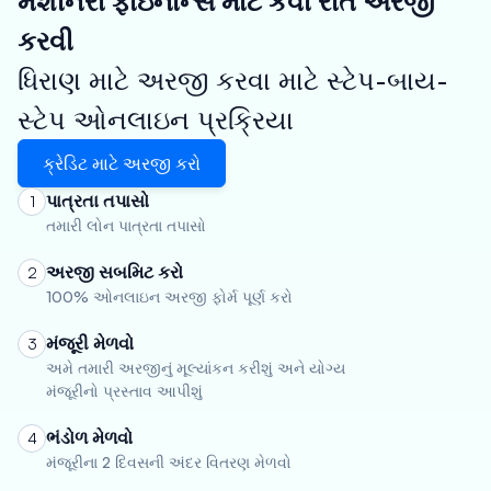
મશીનરી ફાઇનાન્સ માટે કેવી રીતે અરજી
કરવી
ધિરાણ માટે અરજી કરવા માટે સ્ટેપ-બાય-
સ્ટેપ ઓનલાઇન પ્રક્રિયા
ક્રેડિટ માટે અરજી કરો
પાત્રતા તપાસો
1
તમારી લોન પાત્રતા તપાસો
અરજી સબમિટ કરો
2
100% ઓનલાઇન અરજી ફોર્મ પૂર્ણ કરો
મંજૂરી મેળવો
3
અમે તમારી અરજીનું મૂલ્યાંકન કરીશું અને યોગ્ય
મંજૂરીનો પ્રસ્તાવ આપીશું
ભંડોળ મેળવો
4
મંજૂરીના 2 દિવસની અંદર વિતરણ મેળવો