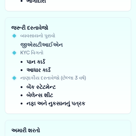
ભાગીદારી
જરૂરી દસ્તાવેજો
વ્યવસાયનો પુરાવો
જીએસટીઆઈએન
KYC વિગતો
પાન કાર્ડ
આધાર કાર્ડ
નાણાકીય દસ્તાવેજો (છેલ્લા 3 વર્ષ)
બેંક સ્ટેટમેન્ટ
બેલેન્સ શીટ
નફા અને નુકસાનનું પત્રક
અમારી શરતો