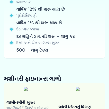
વ્યાજ દર
વાર્ષિક 12% થી શરૂ થાય છે
પ્રોસેસિંગ ફી
વાર્ષિક 1% થી શરૂ થાય છે
દંડાત્મક વ્યાજ
દર મહિને 2% થી શરૂ + લાગુ કર
EMI અને ચેક બાઉન્સ શુલ્ક
500 + લાગુ ટેક્સ
મશીનરી ફાઇનાન્સ
લાભો
જામીનગીરી-મુક્ત
ઓછી કિંમતનું ધિરાણ
અનસિક્યોર્ડ બિઝનેસ લોન માટે