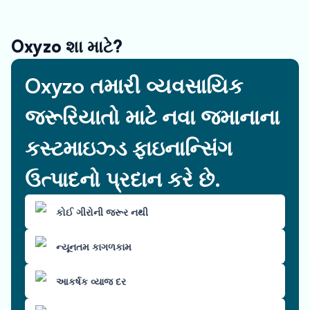
Oxyzo શા માટે?
Oxyzo તમારી વ્યવસાયિક
જરૂરિયાતો માટે નવા જમાનાના
કસ્ટમાઇઝ્ડ ફાઇનાન્સિંગ
ઉત્પાદનો પ્રદાન કરે છે.
કોઈ ગીરોની જરૂર નથી
ન્યૂનતમ કાગળકામ
આકર્ષક વ્યાજ દર