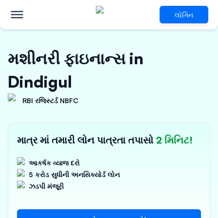
લોગિન
મશીનરી ફાઇનાન્સ in
Dindigul
RBI રજિસ્ટર્ડ NBFC
માત્ર માં તમારી લોન પાત્રતા તપાસો
2 મિનિટ!
આકર્ષક વ્યાજ દરો
5 કરોડ સુધીની અનસિક્યોર્ડ લોન
ઝડપી મંજૂરી