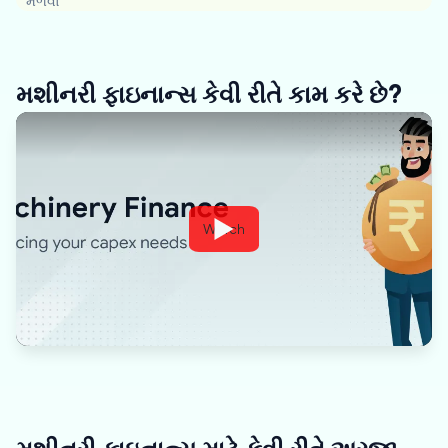
મેળવો
મશીનરી ફાઇનાન્સ કેવી રીતે કામ કરે છે?
Watch