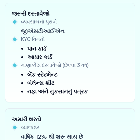
જરૂરી દસ્તાવેજો
વ્યવસાયનો પુરાવો
જીએસટીઆઈએન
KYC વિગતો
પાન કાર્ડ
આધાર કાર્ડ
નાણાકીય દસ્તાવેજો (છેલ્લા 3 વર્ષ)
બેંક સ્ટેટમેન્ટ
બેલેન્સ શીટ
નફા અને નુકસાનનું પત્રક
અમારી શરતો
વ્યાજ દર
વાર્ષિક 12% થી શરૂ થાય છે