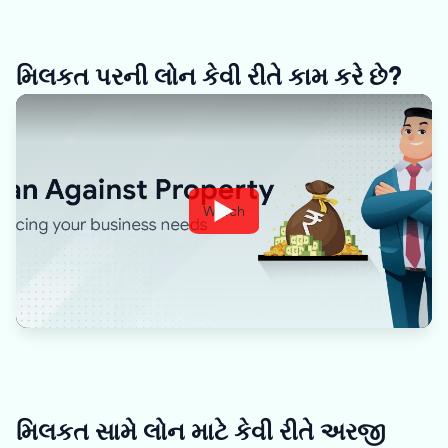
મિલકત પરની લોન કેવી રીતે કામ કરે છે?
Watch
મિલકત સામે લોન માટે કેવી રીતે અરજી