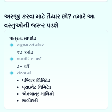
અરજી કરવા માટે તૈયાર છો? તમારે આ
વસ્તુઓની જરૂર પડશે
પાત્રતા માપદંડ
લઘુત્તમ ટર્નઓવર
₹3 કરોડ
કામગીરીના વર્ષો
3+ વર્ષ
સંસ્થાઓ
પબ્લિક લિમિટેડ
પ્રાઇવેટ લિમિટેડ
એકમાત્ર માલિકી
ભાગીદારી