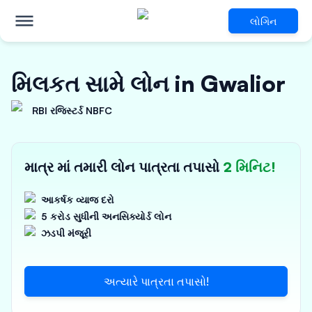
લોગિન
મિલકત સામે લોન in Gwalior
RBI રજિસ્ટર્ડ NBFC
માત્ર માં તમારી લોન પાત્રતા તપાસો
2 મિનિટ!
આકર્ષક વ્યાજ દરો
5 કરોડ સુધીની અનસિક્યોર્ડ લોન
ઝડપી મંજૂરી
અત્યારે પાત્રતા તપાસો!