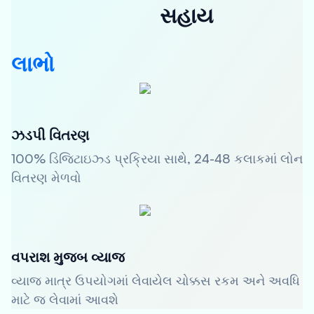
સહાય
લાભો
ઝડપી વિતરણ
100% ડિજિટાઇઝ્ડ પ્રક્રિયા સાથે, 24-48 કલાકમાં લોન
વિતરણ મેળવો
વપરાશ મુજબ વ્યાજ
વ્યાજ માત્ર ઉપયોગમાં લેવાયેલ ચોક્કસ રકમ અને અવધિ
માટે જ લેવામાં આવશે