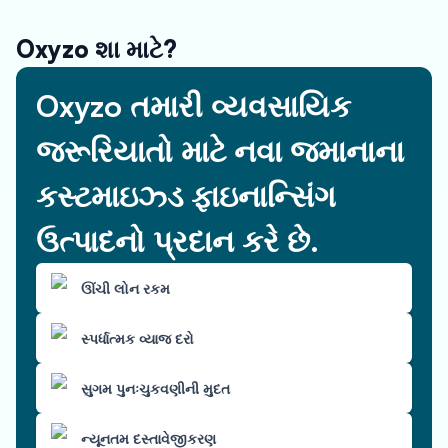
Oxyzo શા માટે?
Oxyzo તમારી વ્યવસાયિક
જરૂરિયાતો માટે નવા જમાનાના
કસ્ટમાઇઝ્ડ ફાઇનાન્સિંગ
ઉત્પાદનો પ્રદાન કરે છે.
ઊંચી લોન રકમ
સ્પર્ધાત્મક વ્યાજ દરો
સુગમ પુનઃચુકવણીની મુદત
ન્યૂનતમ દસ્તાવેજીકરણ