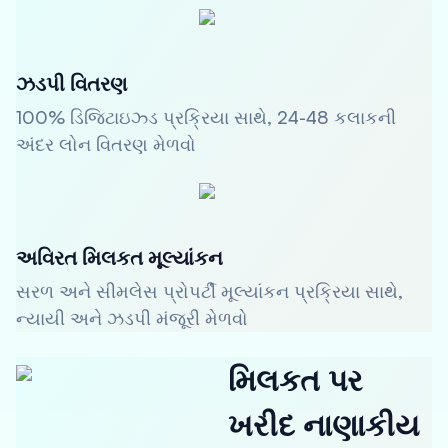
ઝડપી વિતરણ
100% ડિજિટાઇઝ્ડ પ્રક્રિયા સાથે, 24-48 કલાકની
અંદર લોન વિતરણ મેળવો
અવિરત મિલકત મૂલ્યાંકન
સરળ અને સીમલેસ પ્રોપર્ટી મૂલ્યાંકન પ્રક્રિયા સાથે,
ન્યાયી અને ઝડપી મંજૂરી મેળવો
મિલકત પર
ખરીદ નાણાકીય