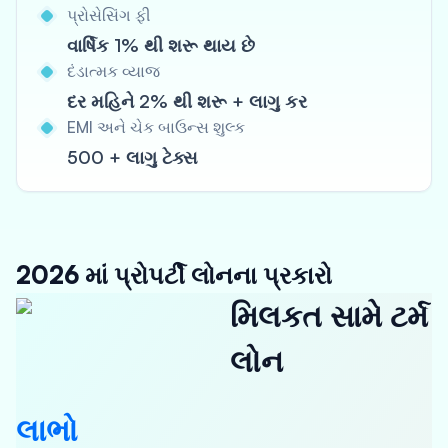
પ્રોસેસિંગ ફી
વાર્ષિક 1% થી શરૂ થાય છે
દંડાત્મક વ્યાજ
દર મહિને 2% થી શરૂ + લાગુ કર
EMI અને ચેક બાઉન્સ શુલ્ક
500 + લાગુ ટેક્સ
2026 માં પ્રોપર્ટી લોનના પ્રકારો
મિલકત સામે ટર્મ
લોન
લાભો