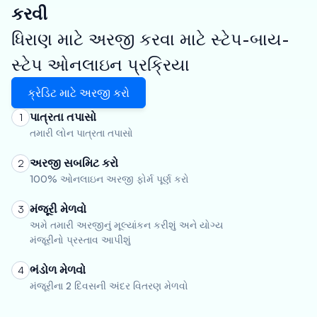
કરવી
ધિરાણ માટે અરજી કરવા માટે સ્ટેપ-બાય-
સ્ટેપ ઓનલાઇન પ્રક્રિયા
ક્રેડિટ માટે અરજી કરો
પાત્રતા તપાસો
1
તમારી લોન પાત્રતા તપાસો
અરજી સબમિટ કરો
2
100% ઓનલાઇન અરજી ફોર્મ પૂર્ણ કરો
મંજૂરી મેળવો
3
અમે તમારી અરજીનું મૂલ્યાંકન કરીશું અને યોગ્ય
મંજૂરીનો પ્રસ્તાવ આપીશું
ભંડોળ મેળવો
4
મંજૂરીના 2 દિવસની અંદર વિતરણ મેળવો