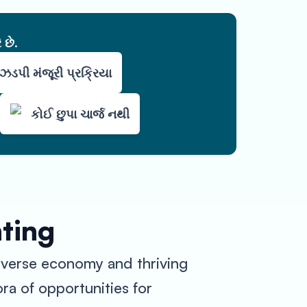
 છે.
ઝડપી મંજૂરી પ્રક્રિયા
કોઈ છુપા ચાર્જ નથી
nting
 diverse economy and thriving
ora of opportunities for