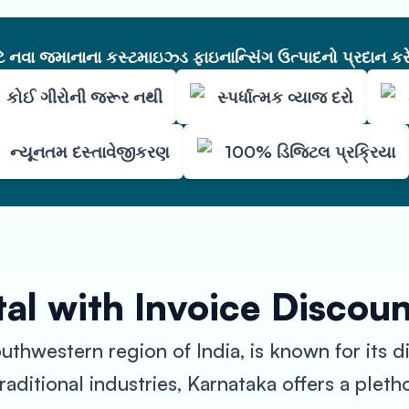
નવા જમાનાના કસ્ટમાઇઝ્ડ ફાઇનાન્સિંગ ઉત્પાદનો પ્રદાન કરે
કોઈ ગીરોની જરૂર નથી
સ્પર્ધાત્મક વ્યાજ દરો
ન્યૂનતમ દસ્તાવેજીકરણ
100% ડિજિટલ પ્રક્રિયા
al with Invoice Discou
outhwestern region of India, is known for its
aditional industries, Karnataka offers a pleth