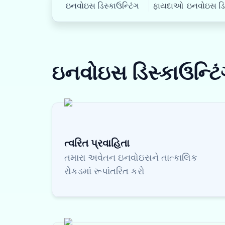
ઇનવોઇસ ડિસ્કાઉન્ટિંગ
ફાયદાઓ
ઇનવોઇસ ડિસ્
ઇનવોઇસ ડિસ્કાઉન્ટિ
ત્વરિત પ્રવાહિતા
તમારા અવેતન ઇનવોઇસને તાત્કાલિક
રોકડમાં રૂપાંતરિત કરો