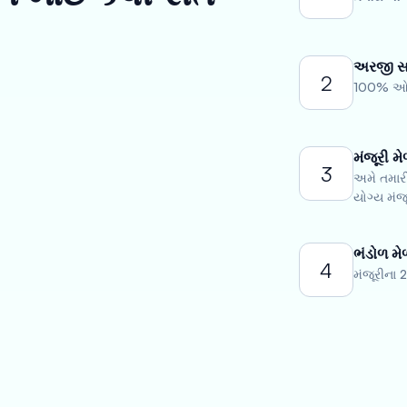
અરજી સ
2
100% ઓનલ
મંજૂરી મ
3
અમે તમારી
યોગ્ય મંજ
ભંડોળ મે
4
મંજૂરીના