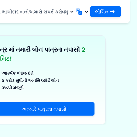
લોગિન
ે ભાગીદાર બનો
અમારો સંપર્ક કરો
વધુ
લોગિન
English
मराठी
તમારા લોન અને સંસ્થાઓને એક્સેસ કરો
English
Marathi
ત્ર માં તમારી લોન પાત્રતા તપાસો
2
DSA તરીકે લોગિન કરો
हिन्दी
বাংলা
સુવિધાઓ
તમારા ગ્રાહકોના સંચાલન માટે એક્સેસ
Hindi
Bengali
િનિટ!
ગુજરાતી
ਪੰਜਾਬੀ
 શેર કરો
✓
Gujarati
Punjabi
આકર્ષક વ્યાજ દરો
મર અને ઔદ્યોગિક
ଓଡ଼ିଆ
ಕನ್ನಡ
5 કરોડ સુધીની અનસિક્યોર્ડ લોન
Oriya
Kannada
ઝડપી મંજૂરી
િકલ્સ અને મેડિકલ
தமிழ்
മലയാളം
Tamil
Malayalam
ર અને નાના ઉપકરણો
తెలుగు
અત્યારે પાત્રતા તપાસો!
Telugu