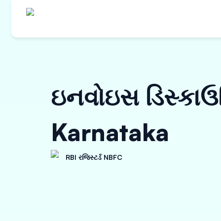
ઇનવોઇસ ડિસ્કાઉન્
Karnataka
RBI રજિસ્ટર્ડ NBFC