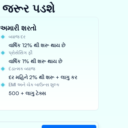
 જરૂર પડશે
અમારી શરતો
વ્યાજ દર
વાર્ષિક 12% થી શરૂ થાય છે
પ્રોસેસિંગ ફી
વાર્ષિક 1% થી શરૂ થાય છે
દંડાત્મક વ્યાજ
દર મહિને 2% થી શરૂ + લાગુ કર
EMI અને ચેક બાઉન્સ શુલ્ક
500 + લાગુ ટેક્સ