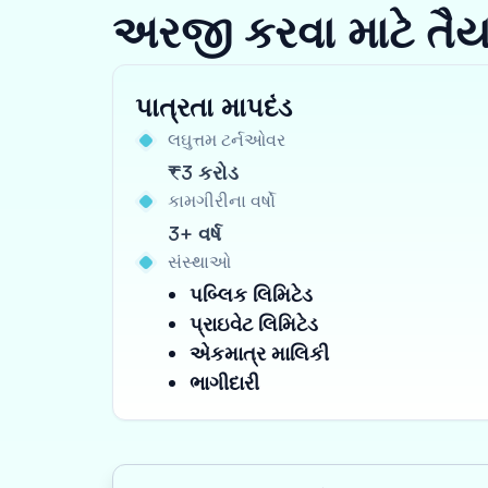
અરજી કરવા માટે તૈ
પાત્રતા માપદંડ
લઘુત્તમ ટર્નઓવર
₹3 કરોડ
કામગીરીના વર્ષો
3+ વર્ષ
સંસ્થાઓ
પબ્લિક લિમિટેડ
પ્રાઇવેટ લિમિટેડ
એકમાત્ર માલિકી
ભાગીદારી