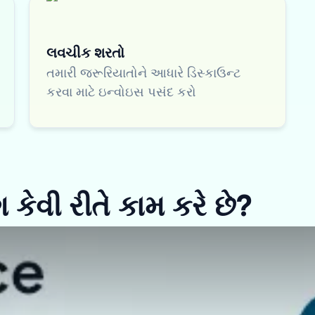
લવચીક શરતો
તમારી જરૂરિયાતોને આધારે ડિસ્કાઉન્ટ
કરવા માટે ઇન્વોઇસ પસંદ કરો
 કેવી રીતે કામ કરે છે?