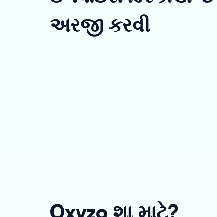
અરજી કરવી
Oxyzo શા માટે?