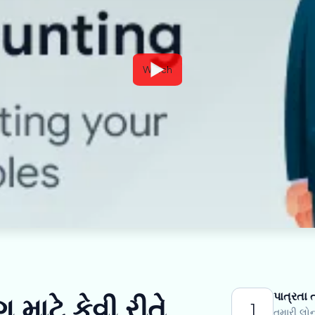
Watch
પાત્રતા 
 માટે કેવી રીતે
1
તમારી લોન