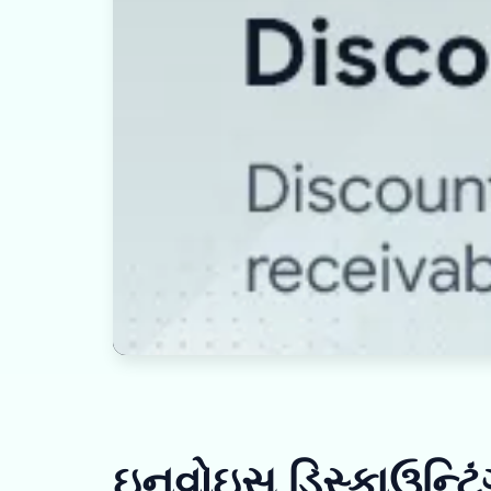
ઇનવોઇસ ડિસ્કાઉન્ટિંગ