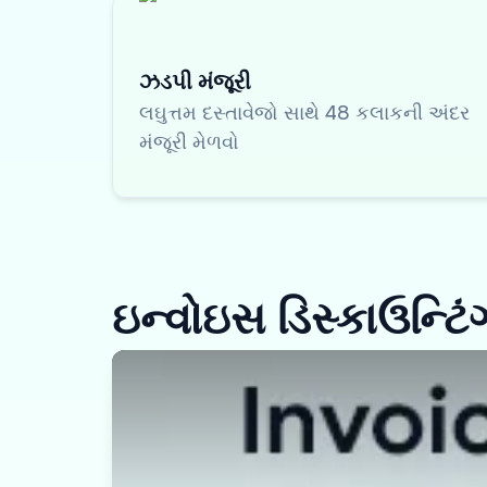
ઝડપી મંજૂરી
લઘુત્તમ દસ્તાવેજો સાથે 48 કલાકની અંદર
મંજૂરી મેળવો
ઇન્વોઇસ ડિસ્કાઉન્ટિંગ