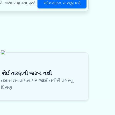
ઓનલાઇન અરજી કરો
ટે
વારંવાર પૂછાતા પ્રશ્નો
કોઈ તારણની જરૂર નથી
તમારા ઇનવોઇસ પર જામીનગીરી વગરનું
ધિરાણ