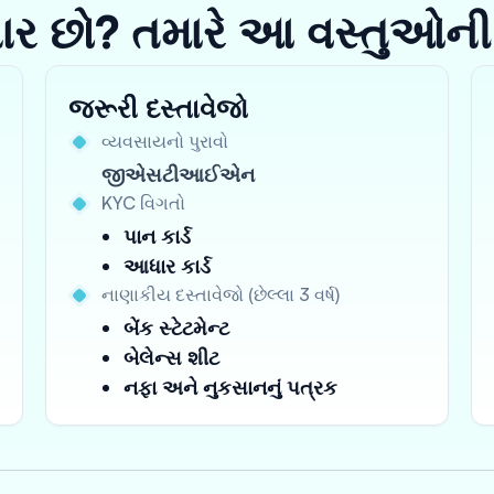
યાર છો? તમારે આ વસ્તુઓની
જરૂરી દસ્તાવેજો
વ્યવસાયનો પુરાવો
જીએસટીઆઈએન
KYC વિગતો
પાન કાર્ડ
આધાર કાર્ડ
નાણાકીય દસ્તાવેજો (છેલ્લા 3 વર્ષ)
બેંક સ્ટેટમેન્ટ
બેલેન્સ શીટ
નફા અને નુકસાનનું પત્રક