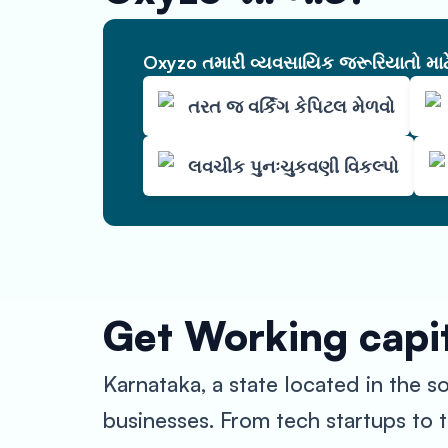
Oxyzo તમારી વ્યવસાયિક જરૂરિયાતો માટે 
તરત જ વર્કિંગ કેપિટલ મેળવો
લવચીક પુનઃચુકવણી વિકલ્પો
Get Working capit
Karnataka, a state located in the s
businesses. From tech startups to tr