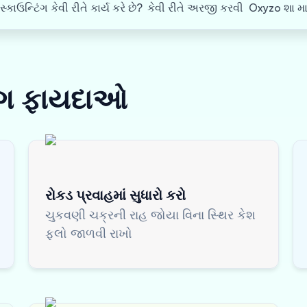
કાઉન્ટિંગ કેવી રીતે કાર્ય કરે છે?
કેવી રીતે અરજી કરવી
Oxyzo શા મા
ંગ
ફાયદાઓ
રોકડ પ્રવાહમાં સુધારો કરો
ચુકવણી ચક્રની રાહ જોયા વિના સ્થિર કેશ
ફ્લો જાળવી રાખો