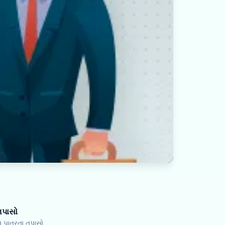
તપાસો
 પાત્રતા તપાસો