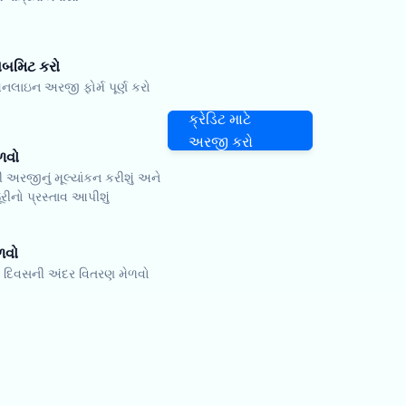
બમિટ કરો
ાઇન અરજી ફોર્મ પૂર્ણ કરો
ક્રેડિટ માટે
અરજી કરો
ેળવો
 અરજીનું મૂલ્યાંકન કરીશું અને
ૂરીનો પ્રસ્તાવ આપીશું
ળવો
 2 દિવસની અંદર વિતરણ મેળવો