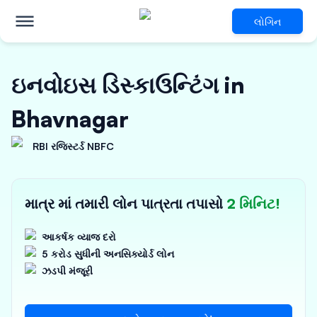
લોગિન
ઇનવોઇસ ડિસ્કાઉન્ટિંગ in
Bhavnagar
RBI રજિસ્ટર્ડ NBFC
માત્ર માં તમારી લોન પાત્રતા તપાસો
2 મિનિટ!
આકર્ષક વ્યાજ દરો
5 કરોડ સુધીની અનસિક્યોર્ડ લોન
ઝડપી મંજૂરી