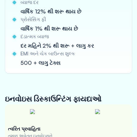
વ્યાજ દર
વાર્ષિક 12% થી શરૂ થાય છે
પ્રોસેસિંગ ફી
વાર્ષિક 1% થી શરૂ થાય છે
દંડાત્મક વ્યાજ
દર મહિને 2% થી શરૂ + લાગુ કર
EMI અને ચેક બાઉન્સ શુલ્ક
500 + લાગુ ટેક્સ
ઇનવોઇસ ડિસ્કાઉન્ટિંગ
ફાયદાઓ
ત્વરિત પ્રવાહિતા
તમારા અવેતન ઇનવોઇસને