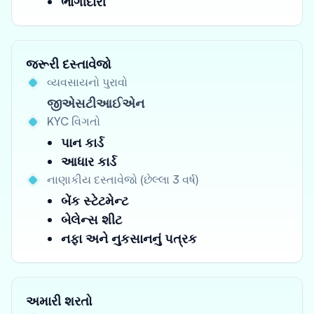
ભાગીદારી
જરૂરી દસ્તાવેજો
વ્યવસાયનો પુરાવો
જીએસટીઆઈએન
KYC વિગતો
પાન કાર્ડ
આધાર કાર્ડ
નાણાકીય દસ્તાવેજો (છેલ્લા 3 વર્ષ)
બેંક સ્ટેટમેન્ટ
બેલેન્સ શીટ
નફા અને નુકસાનનું પત્રક
અમારી શરતો