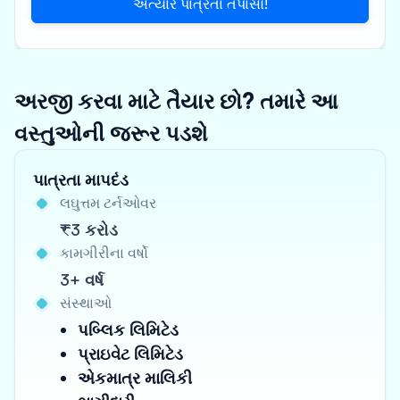
અત્યારે પાત્રતા તપાસો!
અરજી કરવા માટે તૈયાર છો? તમારે આ
વસ્તુઓની જરૂર પડશે
પાત્રતા માપદંડ
લઘુત્તમ ટર્નઓવર
₹3 કરોડ
કામગીરીના વર્ષો
3+ વર્ષ
સંસ્થાઓ
પબ્લિક લિમિટેડ
પ્રાઇવેટ લિમિટેડ
એકમાત્ર માલિકી