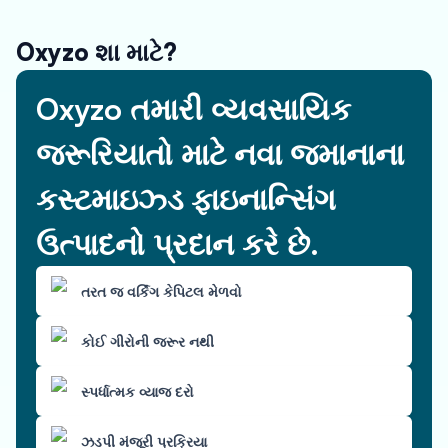
Oxyzo શા માટે?
Oxyzo તમારી વ્યવસાયિક
જરૂરિયાતો માટે નવા જમાનાના
કસ્ટમાઇઝ્ડ ફાઇનાન્સિંગ
ઉત્પાદનો પ્રદાન કરે છે.
તરત જ વર્કિંગ કેપિટલ મેળવો
કોઈ ગીરોની જરૂર નથી
સ્પર્ધાત્મક વ્યાજ દરો
ઝડપી મંજૂરી પ્રક્રિયા