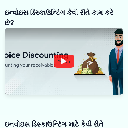
ઇન્વોઇસ ડિસ્કાઉન્ટિંગ કેવી રીતે કામ કરે
છે?
Watch
ઇનવોઇસ ડિસ્કાઉન્ટિંગ માટે કેવી રીતે