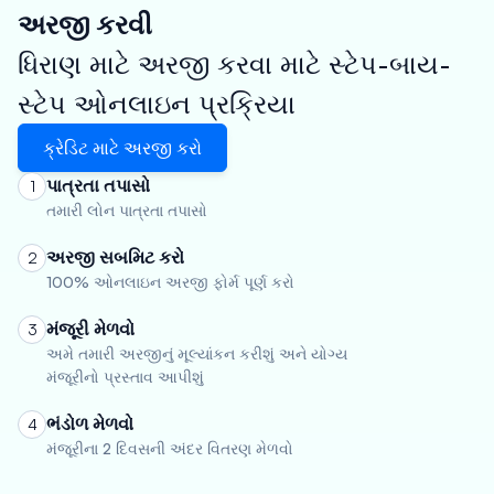
અરજી કરવી
ધિરાણ માટે અરજી કરવા માટે સ્ટેપ-બાય-
સ્ટેપ ઓનલાઇન પ્રક્રિયા
ક્રેડિટ માટે અરજી કરો
પાત્રતા તપાસો
1
તમારી લોન પાત્રતા તપાસો
અરજી સબમિટ કરો
2
100% ઓનલાઇન અરજી ફોર્મ પૂર્ણ કરો
મંજૂરી મેળવો
3
અમે તમારી અરજીનું મૂલ્યાંકન કરીશું અને યોગ્ય
મંજૂરીનો પ્રસ્તાવ આપીશું
ભંડોળ મેળવો
4
મંજૂરીના 2 દિવસની અંદર વિતરણ મેળવો