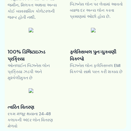
બિઝનેસ લોન પર લેવામાં આવતો
જમીન, મિલકત અથવા અન્ય
વ્યાજ દર અન્ય લોન કરતા
કોઈ વ્યવસાયિક કોલેટરલની
પ્રમાણમાં ઓછો હોય છે.
જરૂર હોતી નથી.
100% ડિજિટાઇઝ્ડ
ફ્લેક્સિબલ પુનઃચુકવણી
પ્રક્રિયા
વિકલ્પો
ઓનલાઈન બિઝનેસ લોન
બિઝનેસ લોન ફ્લેક્સિબલ EMI
પ્રક્રિયા ઝડપી અને
વિકલ્પો સાથે પરત કરી શકાય છે
મુશ્કેલીમુક્ત છે
ત્વરિત વિતરણ
રકમ મંજૂર થયાના 24-48
કલાકની અંદર લોન વિતરણ
મેળવો