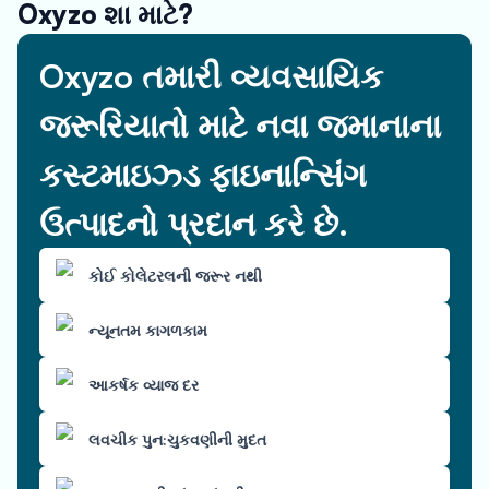
Oxyzo શા માટે?
Oxyzo તમારી વ્યવસાયિક
જરૂરિયાતો માટે નવા જમાનાના
કસ્ટમાઇઝ્ડ ફાઇનાન્સિંગ
ઉત્પાદનો પ્રદાન કરે છે.
કોઈ કોલેટરલની જરૂર નથી
ન્યૂનતમ કાગળકામ
આકર્ષક વ્યાજ દર
લવચીક પુન:ચુકવણીની મુદત