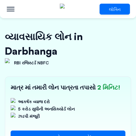
લોગિન
વ્યાવસાયિક લોન in
Darbhanga
RBI રજિસ્ટર્ડ NBFC
માત્ર માં તમારી લોન પાત્રતા તપાસો
2 મિનિટ!
આકર્ષક વ્યાજ દરો
5 કરોડ સુધીની અનસિક્યોર્ડ લોન
ઝડપી મંજૂરી