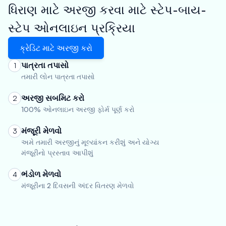
ધિરાણ માટે અરજી કરવા માટે સ્ટેપ-બાય-
સ્ટેપ ઓનલાઇન પ્રક્રિયા
ક્રેડિટ માટે અરજી કરો
પાત્રતા તપાસો
1
તમારી લોન પાત્રતા તપાસો
અરજી સબમિટ કરો
2
100% ઓનલાઇન અરજી ફોર્મ પૂર્ણ કરો
મંજૂરી મેળવો
3
અમે તમારી અરજીનું મૂલ્યાંકન કરીશું અને યોગ્ય
મંજૂરીનો પ્રસ્તાવ આપીશું
ભંડોળ મેળવો
4
મંજૂરીના 2 દિવસની અંદર વિતરણ મેળવો