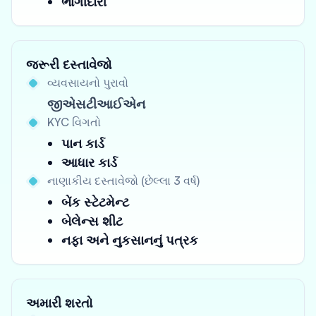
ભાગીદારી
જરૂરી દસ્તાવેજો
વ્યવસાયનો પુરાવો
જીએસટીઆઈએન
KYC વિગતો
પાન કાર્ડ
આધાર કાર્ડ
નાણાકીય દસ્તાવેજો (છેલ્લા 3 વર્ષ)
બેંક સ્ટેટમેન્ટ
બેલેન્સ શીટ
નફા અને નુકસાનનું પત્રક
અમારી શરતો