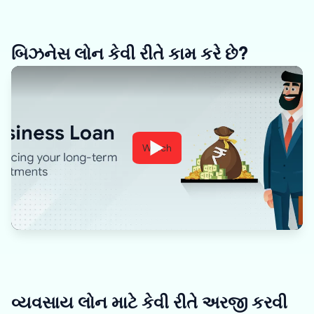
બિઝનેસ લોન કેવી રીતે કામ કરે છે?
Watch
વ્યવસાય લોન માટે કેવી રીતે અરજી કરવી