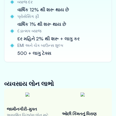
વ્યાજ દર
વાર્ષિક 12% થી શરૂ થાય છે
પ્રોસેસિંગ ફી
વાર્ષિક 1% થી શરૂ થાય છે
દંડાત્મક વ્યાજ
દર મહિને 2% થી શરૂ + લાગુ કર
EMI અને ચેક બાઉન્સ શુલ્ક
500 + લાગુ ટેક્સ
વ્યવસાય લોન
લાભો
જામીનગીરી-મુક્ત
ઓછી કિંમતનું ધિરાણ
અસુરક્ષિત બિઝનેસ લોન માટે