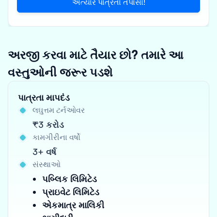
અત્યારે પાત્રતા તપાસો!
અરજી કરવા માટે તૈયાર છો? તમારે આ
વસ્તુઓની જરૂર પડશે
પાત્રતા માપદંડ
લઘુત્તમ ટર્નઓવર
₹3 કરોડ
કામગીરીના વર્ષો
3+ વર્ષ
સંસ્થાઓ
પબ્લિક લિમિટેડ
પ્રાઇવેટ લિમિટેડ
એકમાત્ર માલિકી