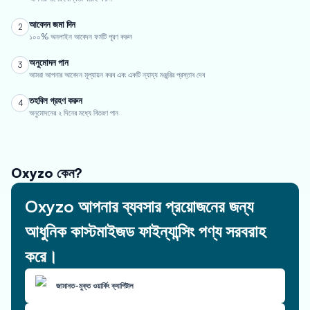
আবেদন জমা দিন
2
১০০% অনলাইন আবেদন ফর্মটি পূরণ করুন
অনুমোদন পান
3
আমরা আপনার আবেদন মূল্যায়ন করব এবং একটি ন্যায্য মঞ্জুরির প্রস্তাব দেব
তহবিল গ্রহণ করুন
4
অনুমোদনের ২ দিনের মধ্যে বিতরণ পান
Oxyzo কেন?
Oxyzo আপনার ব্যবসার প্রয়োজনের জন্য
আধুনিক কাস্টমাইজড ফাইন্যান্সিং পণ্য সরবরাহ
করে।
জামানত-মুক্ত ওয়ার্কিং ক্যাপিটাল