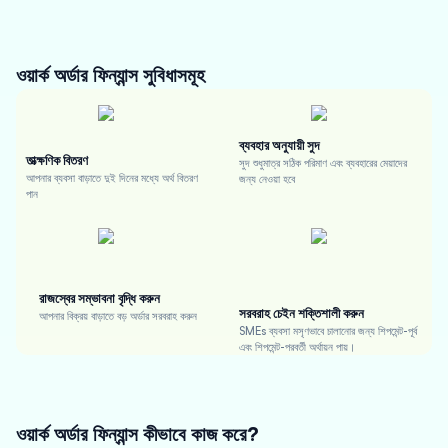
ওয়ার্ক অর্ডার ফিন্যান্স
সুবিধাসমূহ
ব্যবহার অনুযায়ী সুদ
তাত্ক্ষণিক বিতরণ
সুদ শুধুমাত্র সঠিক পরিমাণ এবং ব্যবহারের মেয়াদের
আপনার ব্যবসা বাড়াতে দুই দিনের মধ্যে অর্থ বিতরণ
জন্য নেওয়া হবে
পান
রাজস্বের সম্ভাবনা বৃদ্ধি করুন
সরবরাহ চেইন শক্তিশালী করুন
আপনার বিক্রয় বাড়াতে বড় অর্ডার সরবরাহ করুন
SMEs ব্যবসা মসৃণভাবে চালানোর জন্য শিপমেন্ট-পূর্ব
এবং শিপমেন্ট-পরবর্তী অর্থায়ন পায়।
ওয়ার্ক অর্ডার ফিন্যান্স কীভাবে কাজ করে?