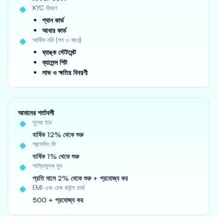
KYC বিবরণ
প্যান কার্ড
আধার কার্ড
আর্থিক নথি (গত ৩ বছর)
ব্যাঙ্ক স্টেটমেন্ট
ব্যালেন্স শিট
লাভ ও ক্ষতির বিবরণী
আমাদের শর্তাবলী
সুদের হার
বার্ষিক 12% থেকে শুরু
প্রসেসিং ফি
বার্ষিক 1% থেকে শুরু
শাস্তিমূলক সুদ
প্রতি মাসে 2% থেকে শুরু + প্রযোজ্য কর
EMI এবং চেক বাউন্স চার্জ
500 + প্রযোজ্য কর