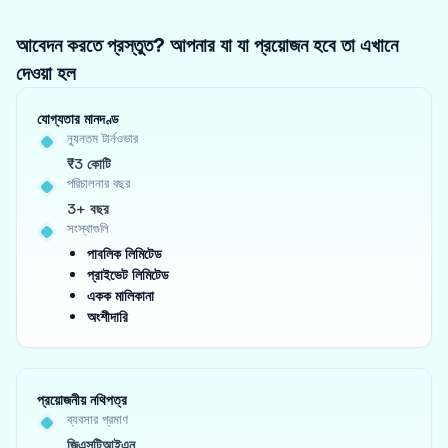
আবেদন করতে প্রস্তুত? আপনার যা যা প্রয়োজন হবে তা এখানে
দেওয়া হল
যোগ্যতার মানদণ্ড
ন্যূনতম টার্নওভার
₹3 কোটি
পরিচালনার বছর
3+ বছর
সংস্থাগুলি
পাবলিক লিমিটেড
প্রাইভেট লিমিটেড
একক মালিকানা
অংশীদারি
প্রয়োজনীয় নথিপত্র
ব্যবসার প্রমাণ
জিএসটিআইএন