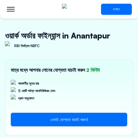
লগইন
ওয়ার্ক অর্ডার ফাইন্যান্স in Anantapur
RBI নিবন্ধিত NBFC
মাত্র মধ্যে আপনার লোনের যোগ্যতা যাচাই করুন
2 মিনিট!
আকর্ষণীয় সুদের হার
5 কোটি পর্যন্ত আনসিকিউরড লোন
দ্রুত অনুমোদন
এখনই যোগ্যতা যাচাই করুন!