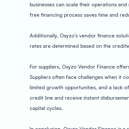
businesses can scale their operations and
free financing process saves time and reduc
Additionally, Oxyzo’s vendor finance soluti
rates are determined based on the creditwor
For suppliers, Oxyzo Vendor Finance offers
Suppliers often face challenges when it c
limited growth opportunities, and a lack o
credit line and receive instant disbursemen
capital cycles.
In conclusion, Oxyzo Vendor Finance is a re