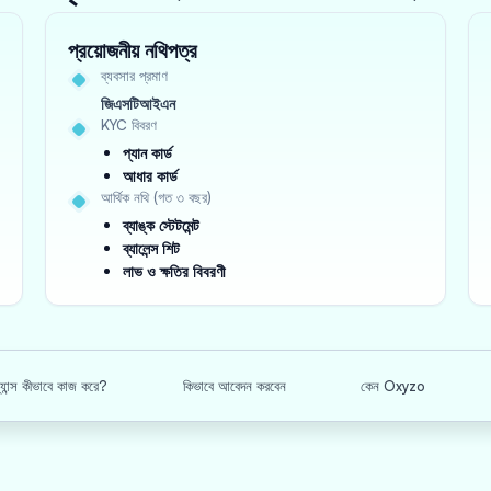
প্রয়োজনীয় নথিপত্র
ব্যবসার প্রমাণ
জিএসটিআইএন
KYC বিবরণ
প্যান কার্ড
আধার কার্ড
আর্থিক নথি (গত ৩ বছর)
ব্যাঙ্ক স্টেটমেন্ট
ব্যালেন্স শিট
লাভ ও ক্ষতির বিবরণী
্যান্স কীভাবে কাজ করে?
কিভাবে আবেদন করবেন
কেন Oxyzo