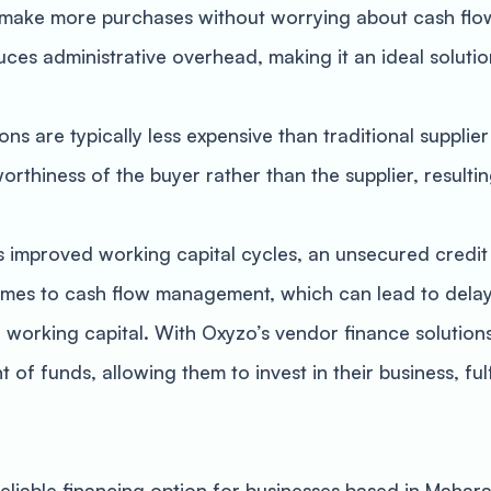
 make more purchases without worrying about cash flow 
es administrative overhead, making it an ideal solution 
ons are typically less expensive than traditional supplie
thiness of the buyer rather than the supplier, resulting
 improved working capital cycles, an unsecured credit 
omes to cash flow management, which can lead to delay
f working capital. With Oxyzo’s vendor finance solutio
t of funds, allowing them to invest in their business, ful
liable financing option for businesses based in Maharasht