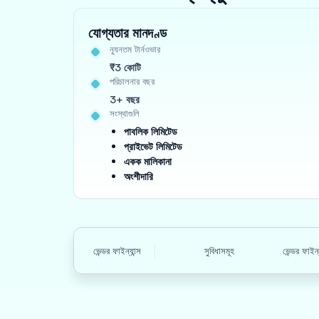
যোগ্যতার মানদণ্ড
ন্যূনতম টার্নওভার
₹3 কোটি
পরিচালনার বছর
3+ বছর
সংস্থাগুলি
পাবলিক লিমিটেড
প্রাইভেট লিমিটেড
একক মালিকানা
অংশীদারি
ভেন্ডর ফাইন্যান্স
সুবিধাসমূহ
ভেন্ডর ফাইন