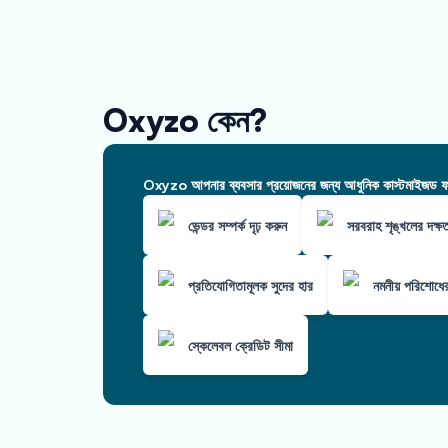
Oxyzo কেন?
Oxyzo আপনার ব্যবসার প্রয়োজনের জন্য আধুনিক কাস্টমাইজড ফাই
ভেন্ডর সম্পর্ক দৃঢ় করুন
সরবরাহ শৃঙ্খলের দক্ষ
প্রতিযোগিতামূলক সুদের হার
নমনীয় পরিশোধের
স্কেলেবল ক্রেডিট সীমা