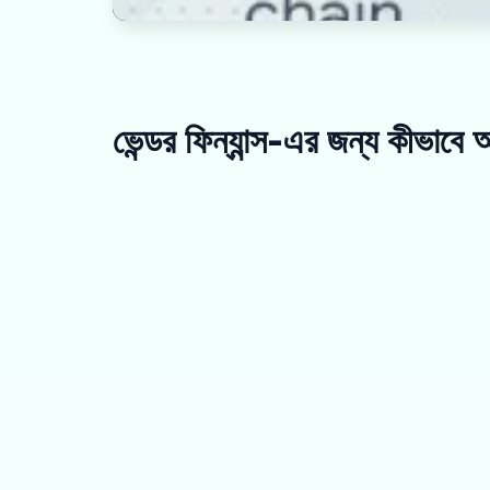
ভেন্ডর ফিন্যান্স-এর জন্য কীভাব