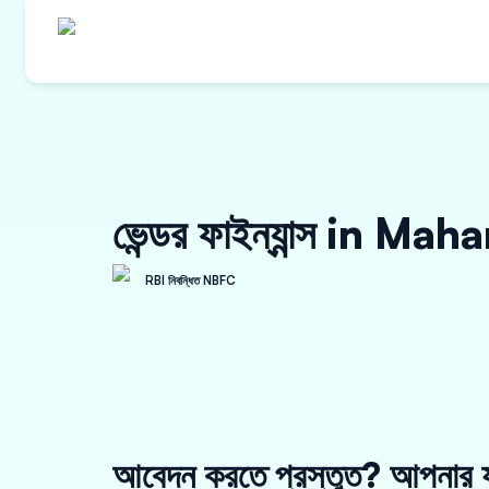
ভেন্ডর ফাইন্যান্স in Ma
RBI নিবন্ধিত NBFC
আবেদন করতে প্রস্তুত? আপনার য