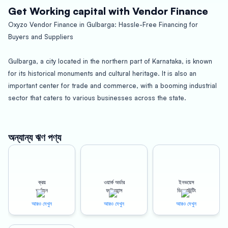
Get Working capital with Vendor Finance
Oxyzo Vendor Finance in Gulbarga: Hassle-Free Financing for
Buyers and Suppliers
Gulbarga, a city located in the northern part of Karnataka, is known
for its historical monuments and cultural heritage. It is also an
important center for trade and commerce, with a booming industrial
sector that caters to various businesses across the state.
Amidst this backdrop, Oxyzo Vendor Finance offers a unique
financial solution for both buyers and suppliers in Gulbarga. With a
অন্যান্য ঋণ পণ্য
focus on high scalability, digital convenience, and affordable rates,
Oxyzo is quickly becoming the go-to choice for businesses looking
for hassle-free financing.
ক্রয়
ওয়ার্ক অর্ডার
ইনভয়েস
অর্থায়ন
ফাইন্যান্স
ডিসকাউন্টিং
Benefits for Buyers: High Scalability, Digital Convenience, and
আরও দেখুন
আরও দেখুন
আরও দেখুন
Affordable Rates