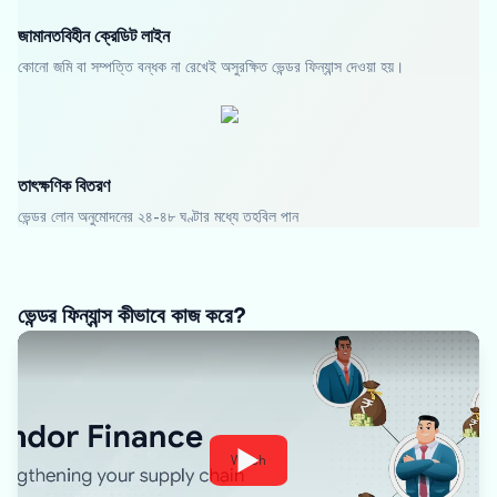
জামানতবিহীন ক্রেডিট লাইন
কোনো জমি বা সম্পত্তি বন্ধক না রেখেই অসুরক্ষিত ভেন্ডর ফিন্যান্স দেওয়া হয়।
তাৎক্ষণিক বিতরণ
ভেন্ডর লোন অনুমোদনের ২৪-৪৮ ঘণ্টার মধ্যে তহবিল পান
ভেন্ডর ফিন্যান্স কীভাবে কাজ করে?
Watch