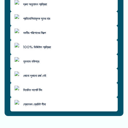
দ্রুত অনুমোদন প্রক্রিয়া
প্রতিযোগিতামূলক সুদের হার
নমনীয় পরিশোধের বিকল্প
100% ডিজিটাল প্রক্রিয়া
ন্যূনতম নথিপত্র
কোনো লুকানো চার্জ নেই
নিবেদিত সাপোর্ট টিম
স্কেলেবল ক্রেডিট সীমা