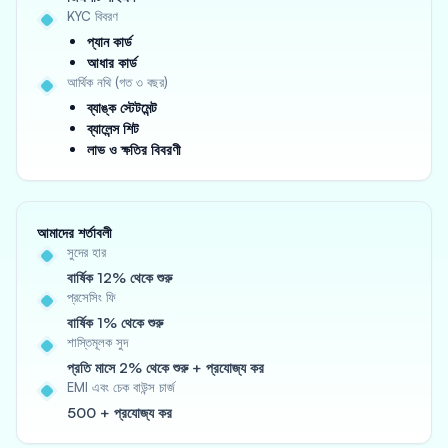
KYC বিবরণ
প্যান কার্ড
আধার কার্ড
আর্থিক নথি (গত ৩ বছর)
ব্যাঙ্ক স্টেটমেন্ট
ব্যালেন্স শিট
লাভ ও ক্ষতির বিবরণী
আমাদের শর্তাবলী
সুদের হার
বার্ষিক 12% থেকে শুরু
প্রসেসিং ফি
বার্ষিক 1% থেকে শুরু
শাস্তিমূলক সুদ
প্রতি মাসে 2% থেকে শুরু + প্রযোজ্য কর
EMI এবং চেক বাউন্স চার্জ
500 + প্রযোজ্য কর