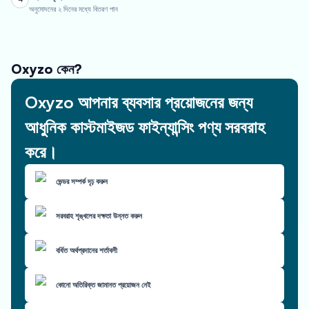
অনুমোদনের ২ দিনের মধ্যে বিতরণ পান
Oxyzo কেন?
Oxyzo আপনার ব্যবসার প্রয়োজনের জন্য
আধুনিক কাস্টমাইজড ফাইন্যান্সিং পণ্য সরবরাহ
করে।
ভেন্ডর সম্পর্ক দৃঢ় করুন
সরবরাহ শৃঙ্খলের দক্ষতা উন্নত করুন
বর্ধিত অর্থপ্রদানের শর্তাবলী
কোনো অতিরিক্ত জামানত প্রয়োজন নেই