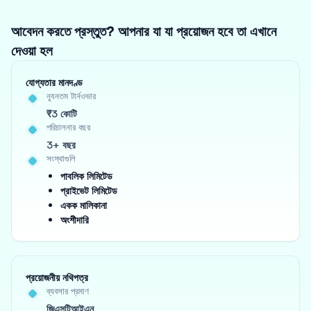
আবেদন করতে প্রস্তুত? আপনার যা যা প্রয়োজন হবে তা এখানে
দেওয়া হল
যোগ্যতার মানদণ্ড
ন্যূনতম টার্নওভার
₹3 কোটি
পরিচালনার বছর
3+ বছর
সংস্থাগুলি
পাবলিক লিমিটেড
প্রাইভেট লিমিটেড
একক মালিকানা
অংশীদারি
প্রয়োজনীয় নথিপত্র
ব্যবসার প্রমাণ
জিএসটিআইএন