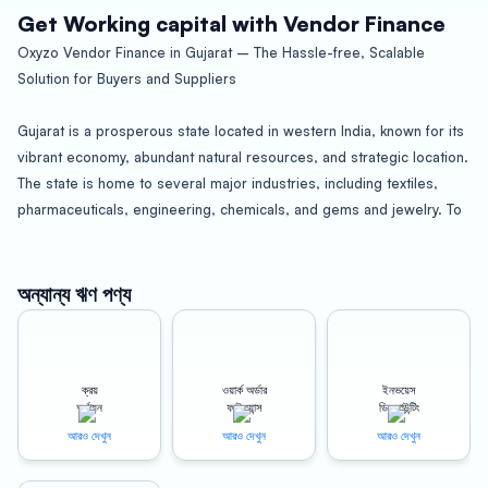
Get Working capital with Vendor Finance
Oxyzo Vendor Finance in Gujarat – The Hassle-free, Scalable
Solution for Buyers and Suppliers
Gujarat is a prosperous state located in western India, known for its
vibrant economy, abundant natural resources, and strategic location.
The state is home to several major industries, including textiles,
pharmaceuticals, engineering, chemicals, and gems and jewelry. To
support these industries, Oxyzo Vendor Finance has emerged as a
leading provider of hassle-free, scalable financing solutions for both
buyers and suppliers in Gujarat.
অন্যান্য ঋণ পণ্য
Benefits for Buyers
ক্রয়
ওয়ার্ক অর্ডার
ইনভয়েস
One of the key advantages of using Oxyzo Vendor Finance is high
অর্থায়ন
ফাইন্যান্স
ডিসকাউন্টিং
scalability. With the flexibility to choose from a range of financing
আরও দেখুন
আরও দেখুন
আরও দেখুন
options, buyers can easily scale up their operations and manage
their cash flows efficiently. Whether you need short-term working