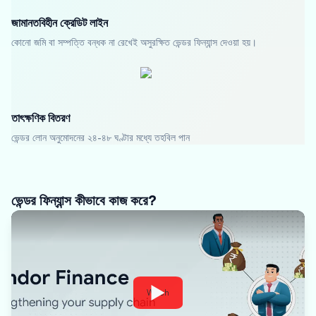
জামানতবিহীন ক্রেডিট লাইন
কোনো জমি বা সম্পত্তি বন্ধক না রেখেই অসুরক্ষিত ভেন্ডর ফিন্যান্স দেওয়া হয়।
তাৎক্ষণিক বিতরণ
ভেন্ডর লোন অনুমোদনের ২৪-৪৮ ঘণ্টার মধ্যে তহবিল পান
ভেন্ডর ফিন্যান্স কীভাবে কাজ করে?
Watch