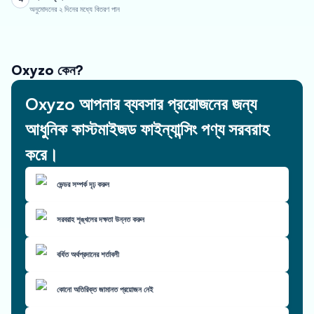
অনুমোদনের ২ দিনের মধ্যে বিতরণ পান
Oxyzo কেন?
Oxyzo আপনার ব্যবসার প্রয়োজনের জন্য
আধুনিক কাস্টমাইজড ফাইন্যান্সিং পণ্য সরবরাহ
করে।
ভেন্ডর সম্পর্ক দৃঢ় করুন
সরবরাহ শৃঙ্খলের দক্ষতা উন্নত করুন
বর্ধিত অর্থপ্রদানের শর্তাবলী
কোনো অতিরিক্ত জামানত প্রয়োজন নেই