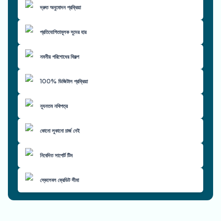
দ্রুত অনুমোদন প্রক্রিয়া
প্রতিযোগিতামূলক সুদের হার
নমনীয় পরিশোধের বিকল্প
100% ডিজিটাল প্রক্রিয়া
ন্যূনতম নথিপত্র
কোনো লুকানো চার্জ নেই
নিবেদিত সাপোর্ট টিম
স্কেলেবল ক্রেডিট সীমা