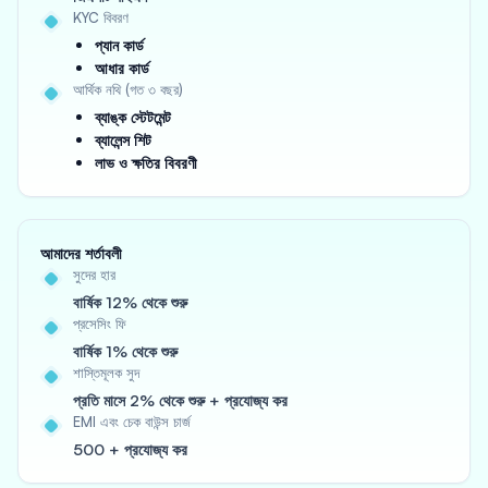
KYC বিবরণ
প্যান কার্ড
আধার কার্ড
আর্থিক নথি (গত ৩ বছর)
ব্যাঙ্ক স্টেটমেন্ট
ব্যালেন্স শিট
লাভ ও ক্ষতির বিবরণী
আমাদের শর্তাবলী
সুদের হার
বার্ষিক 12% থেকে শুরু
প্রসেসিং ফি
বার্ষিক 1% থেকে শুরু
শাস্তিমূলক সুদ
প্রতি মাসে 2% থেকে শুরু + প্রযোজ্য কর
EMI এবং চেক বাউন্স চার্জ
500 + প্রযোজ্য কর