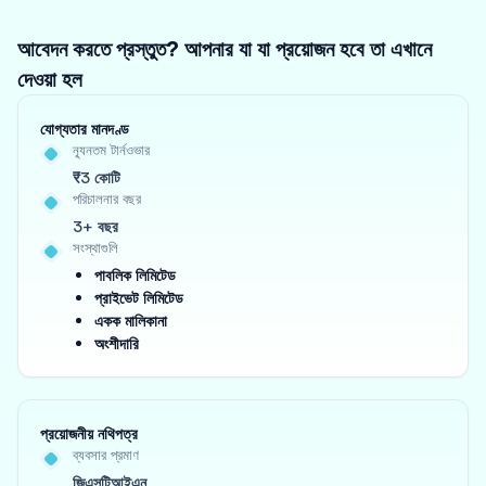
আবেদন করতে প্রস্তুত? আপনার যা যা প্রয়োজন হবে তা এখানে
দেওয়া হল
যোগ্যতার মানদণ্ড
ন্যূনতম টার্নওভার
₹3 কোটি
পরিচালনার বছর
3+ বছর
সংস্থাগুলি
পাবলিক লিমিটেড
প্রাইভেট লিমিটেড
একক মালিকানা
অংশীদারি
প্রয়োজনীয় নথিপত্র
ব্যবসার প্রমাণ
জিএসটিআইএন