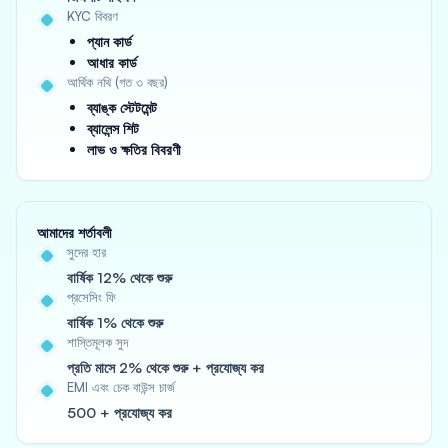
KYC বিবরণ
প্যান কার্ড
আধার কার্ড
আর্থিক নথি (গত ৩ বছর)
ব্যাঙ্ক স্টেটমেন্ট
ব্যালেন্স শিট
লাভ ও ক্ষতির বিবরণী
আমাদের শর্তাবলী
সুদের হার
বার্ষিক 12% থেকে শুরু
প্রসেসিং ফি
বার্ষিক 1% থেকে শুরু
শাস্তিমূলক সুদ
প্রতি মাসে 2% থেকে শুরু + প্রযোজ্য কর
EMI এবং চেক বাউন্স চার্জ
500 + প্রযোজ্য কর