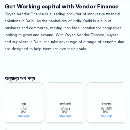
Get Working capital with Vendor Finance
Oxyzo Vendor Finance is a leading provider of innovative financial
solutions in Delhi. As the capital city of India, Delhi is a hub of
business and commerce, making it an ideal location for companies
looking to grow and expand. With Oxyzo Vendor Finance, buyers
and suppliers in Delhi can take advantage of a range of benefits that
are designed to help them achieve their goals.
About Delhi
Delhi is one of the largest and fastest-growing cities in India. As the
capital of the country, it is home to a diverse range of industries and
অন্যান্য ঋণ পণ্য
businesses, from manufacturing and technology to finance and retail.
Delhi is known for its rich history and cultural heritage, as well as its
modern infrastructure and thriving economy. With a population of
ক্রয়
ওয়ার্ক অর্ডার
ইনভয়েস
over 20 million people, it is a vibrant and dynamic city that offers
অর্থায়ন
ফাইন্যান্স
ডিসকাউন্টিং
endless opportunities for growth and development.
আরও দেখুন
আরও দেখুন
আরও দেখুন
Benefits for Buyers