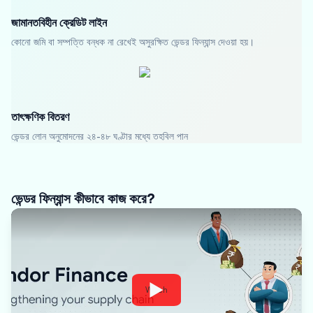
জামানতবিহীন ক্রেডিট লাইন
কোনো জমি বা সম্পত্তি বন্ধক না রেখেই অসুরক্ষিত ভেন্ডর ফিন্যান্স দেওয়া হয়।
তাৎক্ষণিক বিতরণ
ভেন্ডর লোন অনুমোদনের ২৪-৪৮ ঘণ্টার মধ্যে তহবিল পান
ভেন্ডর ফিন্যান্স কীভাবে কাজ করে?
Watch