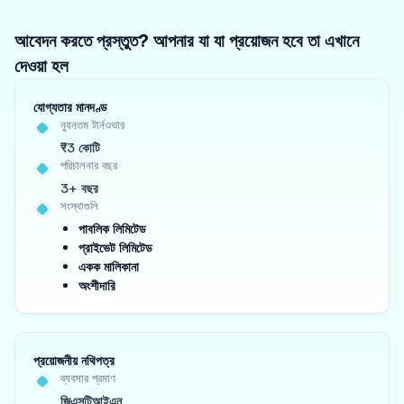
আবেদন করতে প্রস্তুত? আপনার যা যা প্রয়োজন হবে তা এখানে
দেওয়া হল
যোগ্যতার মানদণ্ড
ন্যূনতম টার্নওভার
₹3 কোটি
পরিচালনার বছর
3+ বছর
সংস্থাগুলি
পাবলিক লিমিটেড
প্রাইভেট লিমিটেড
একক মালিকানা
অংশীদারি
প্রয়োজনীয় নথিপত্র
ব্যবসার প্রমাণ
জিএসটিআইএন