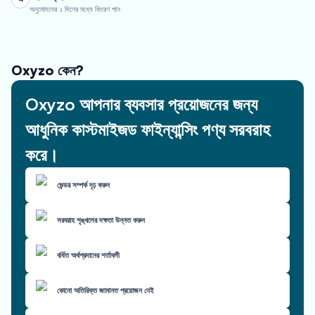
অনুমোদনের ২ দিনের মধ্যে বিতরণ পান
Oxyzo কেন?
Oxyzo আপনার ব্যবসার প্রয়োজনের জন্য
আধুনিক কাস্টমাইজড ফাইন্যান্সিং পণ্য সরবরাহ
করে।
ভেন্ডর সম্পর্ক দৃঢ় করুন
সরবরাহ শৃঙ্খলের দক্ষতা উন্নত করুন
বর্ধিত অর্থপ্রদানের শর্তাবলী
কোনো অতিরিক্ত জামানত প্রয়োজন নেই