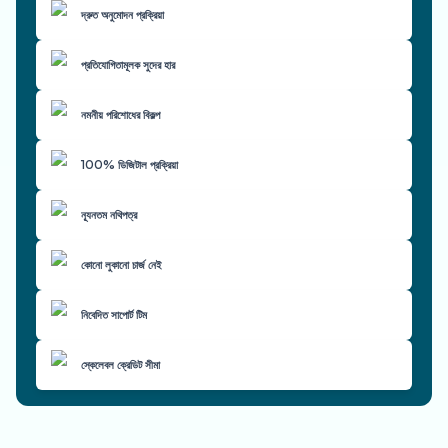
দ্রুত অনুমোদন প্রক্রিয়া
প্রতিযোগিতামূলক সুদের হার
নমনীয় পরিশোধের বিকল্প
100% ডিজিটাল প্রক্রিয়া
ন্যূনতম নথিপত্র
কোনো লুকানো চার্জ নেই
নিবেদিত সাপোর্ট টিম
স্কেলেবল ক্রেডিট সীমা