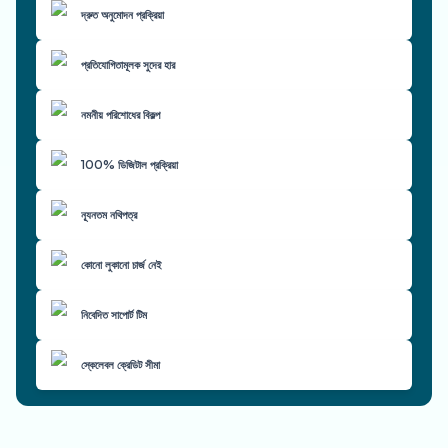
দ্রুত অনুমোদন প্রক্রিয়া
প্রতিযোগিতামূলক সুদের হার
নমনীয় পরিশোধের বিকল্প
100% ডিজিটাল প্রক্রিয়া
ন্যূনতম নথিপত্র
কোনো লুকানো চার্জ নেই
নিবেদিত সাপোর্ট টিম
স্কেলেবল ক্রেডিট সীমা