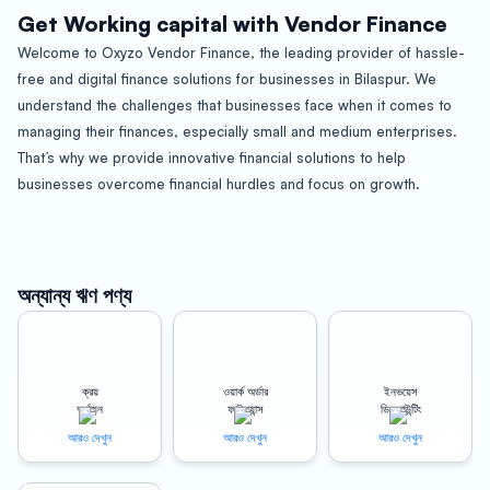
Get Working capital with Vendor Finance
Welcome to Oxyzo Vendor Finance, the leading provider of hassle-
free and digital finance solutions for businesses in Bilaspur. We
understand the challenges that businesses face when it comes to
managing their finances, especially small and medium enterprises.
That’s why we provide innovative financial solutions to help
businesses overcome financial hurdles and focus on growth.
About Bilaspur
Bilaspur is a growing industrial hub in Chhattisgarh, with a population
অন্যান্য ঋণ পণ্য
of over 450,000 people. The city is known for its diverse economy,
including agriculture, mining, and manufacturing. Bilaspur is home to
a large number of small and medium-sized businesses that
ক্রয়
ওয়ার্ক অর্ডার
ইনভয়েস
contribute significantly to the local economy. As a result, there is a
অর্থায়ন
ফাইন্যান্স
ডিসকাউন্টিং
growing need for financial solutions that can help businesses sustain
আরও দেখুন
আরও দেখুন
আরও দেখুন
and grow their operations.