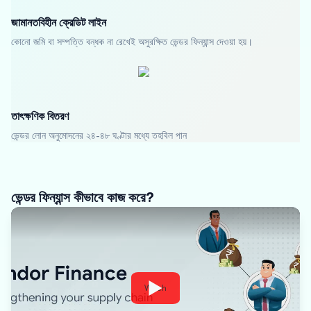
জামানতবিহীন ক্রেডিট লাইন
কোনো জমি বা সম্পত্তি বন্ধক না রেখেই অসুরক্ষিত ভেন্ডর ফিন্যান্স দেওয়া হয়।
তাৎক্ষণিক বিতরণ
ভেন্ডর লোন অনুমোদনের ২৪-৪৮ ঘণ্টার মধ্যে তহবিল পান
ভেন্ডর ফিন্যান্স কীভাবে কাজ করে?
Watch