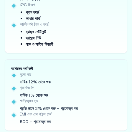
KYC বিবরণ
প্যান কার্ড
আধার কার্ড
আর্থিক নথি (গত ৩ বছর)
ব্যাঙ্ক স্টেটমেন্ট
ব্যালেন্স শিট
লাভ ও ক্ষতির বিবরণী
আমাদের শর্তাবলী
সুদের হার
বার্ষিক 12% থেকে শুরু
প্রসেসিং ফি
বার্ষিক 1% থেকে শুরু
শাস্তিমূলক সুদ
প্রতি মাসে 2% থেকে শুরু + প্রযোজ্য কর
EMI এবং চেক বাউন্স চার্জ
500 + প্রযোজ্য কর