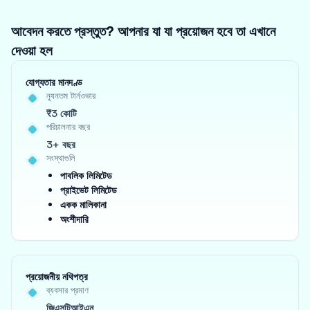
আবেদন করতে প্রস্তুত? আপনার যা যা প্রয়োজন হবে তা এখানে
দেওয়া হল
যোগ্যতার মানদণ্ড
ন্যূনতম টার্নওভার
₹3 কোটি
পরিচালনার বছর
3+ বছর
সংস্থাগুলি
পাবলিক লিমিটেড
প্রাইভেট লিমিটেড
একক মালিকানা
অংশীদারি
প্রয়োজনীয় নথিপত্র
ব্যবসার প্রমাণ
জিএসটিআইএন