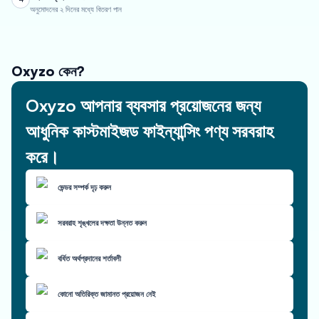
অনুমোদনের ২ দিনের মধ্যে বিতরণ পান
Oxyzo কেন?
Oxyzo আপনার ব্যবসার প্রয়োজনের জন্য
আধুনিক কাস্টমাইজড ফাইন্যান্সিং পণ্য সরবরাহ
করে।
ভেন্ডর সম্পর্ক দৃঢ় করুন
সরবরাহ শৃঙ্খলের দক্ষতা উন্নত করুন
বর্ধিত অর্থপ্রদানের শর্তাবলী
কোনো অতিরিক্ত জামানত প্রয়োজন নেই