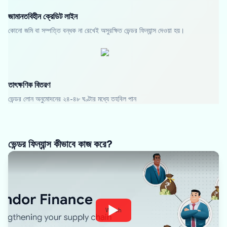
জামানতবিহীন ক্রেডিট লাইন
কোনো জমি বা সম্পত্তি বন্ধক না রেখেই অসুরক্ষিত ভেন্ডর ফিন্যান্স দেওয়া হয়।
তাৎক্ষণিক বিতরণ
ভেন্ডর লোন অনুমোদনের ২৪-৪৮ ঘণ্টার মধ্যে তহবিল পান
ভেন্ডর ফিন্যান্স কীভাবে কাজ করে?
Watch