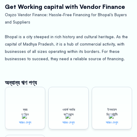
Get Working capital with Vendor Finance
Oxyzo Vendor Finance: Hassle-Free Financing for Bhopal’s Buyers
and Suppliers
Bhopal is a city steeped in rich history and cultural heritage. As the
capital of Madhya Pradesh, it is a hub of commercial activity, with
businesses of all sizes operating within its borders. For these
businesses to succeed, they need a reliable source of financing.
That’s where Oxyzo Vendor Finance comes in.
Oxyzo Vendor Finance is a digital lending platform that provides
অন্যান্য ঋণ পণ্য
unsecured credit lines to both buyers and suppliers in Bhopal. Our
platform offers a number of benefits that make it an attractive option
for businesses looking for financing solutions.
ক্রয়
ওয়ার্ক অর্ডার
ইনভয়েস
অর্থায়ন
ফাইন্যান্স
ডিসকাউন্টিং
For Buyers: High Scalability, Digital and Hassle-Free, Cheaper than
আরও দেখুন
আরও দেখুন
আরও দেখুন
Supplier Credit