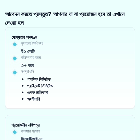
আবেদন করতে প্রস্তুত? আপনার যা যা প্রয়োজন হবে তা এখানে
দেওয়া হল
যোগ্যতার মানদণ্ড
ন্যূনতম টার্নওভার
₹3 কোটি
পরিচালনার বছর
3+ বছর
সংস্থাগুলি
পাবলিক লিমিটেড
প্রাইভেট লিমিটেড
একক মালিকানা
অংশীদারি
প্রয়োজনীয় নথিপত্র
ব্যবসার প্রমাণ
জিএসটিআইএন