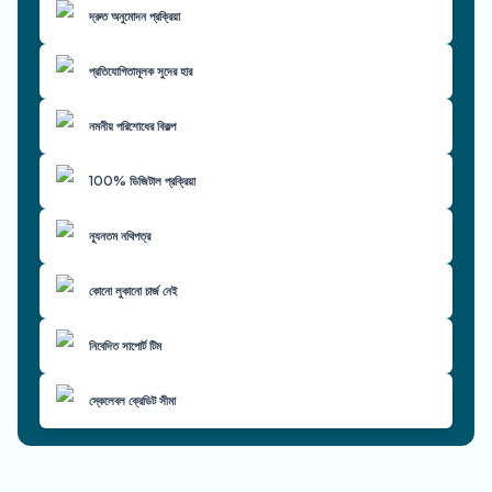
দ্রুত অনুমোদন প্রক্রিয়া
প্রতিযোগিতামূলক সুদের হার
নমনীয় পরিশোধের বিকল্প
100% ডিজিটাল প্রক্রিয়া
ন্যূনতম নথিপত্র
কোনো লুকানো চার্জ নেই
নিবেদিত সাপোর্ট টিম
স্কেলেবল ক্রেডিট সীমা