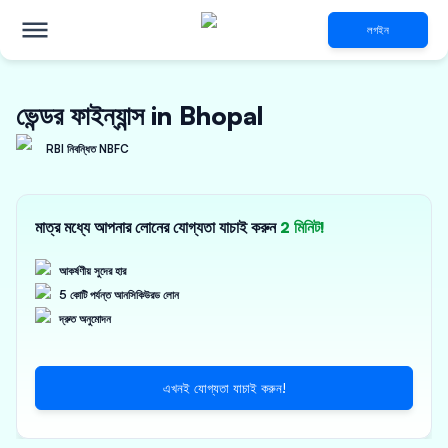
লগইন
ভেন্ডর ফাইন্যান্স in Bhopal
RBI নিবন্ধিত NBFC
মাত্র মধ্যে আপনার লোনের যোগ্যতা যাচাই করুন
2 মিনিট!
আকর্ষণীয় সুদের হার
5 কোটি পর্যন্ত আনসিকিউরড লোন
দ্রুত অনুমোদন
এখনই যোগ্যতা যাচাই করুন!