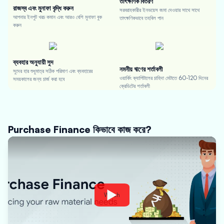
তাৎক্ষণিক বিতরণ
রাজস্ব এবং মুনাফা বৃদ্ধি করুন
সরবরাহকারীর ইনভয়েস জমা দেওয়ার সাথে সাথে
আপনার ইনপুট খরচ কমান এবং আরও বেশি মুনাফা বুক
তাৎক্ষণিকভাবে তহবিল পান
করুন
ব্যবহার অনুযায়ী সুদ
নমনীয় ঋণের শর্তাবলী
সুদের হার শুধুমাত্র সঠিক পরিমাণ এবং ব্যবহারের
ওয়ার্কিং ক্যাপিটালের চাহিদা মেটাতে 60-120 দিনের
সময়কালের জন্য চার্জ করা হবে
ক্রেডিটের শর্তাবলী
Purchase Finance কিভাবে কাজ করে?
Watch