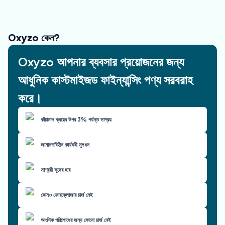
Oxyzo কেন?
Oxyzo আপনার ব্যবসার প্রয়োজনের জন্য
আধুনিক কাস্টমাইজড ফাইন্যান্সিং পণ্য সরবরাহ
করে।
কাঁচামাল ক্রয়ের উপর 3% পর্যন্ত সাশ্রয়
জামানতবিহীন কার্যকরী মূলধন
সাশ্রয়ী সুদের হার
কোনও ফোরক্লোজার চার্জ নেই
আংশিক পরিশোধের জন্য কোনো চার্জ নেই