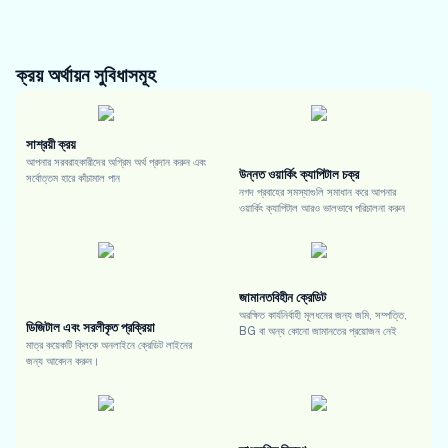
ক্রয় অর্থায়ন
সুবিধাসমূহ
সাশ্রয়ী ক্রয়
আপনার সরবরাহকারীদের অগ্রিম অর্থ প্রদান করুন এবং
উন্নত ওয়ার্কিং ক্যাপিটাল চক্র
সর্বোত্তম হারে কাঁচামাল পান
নগদ প্রবাহের সমস্যাগুলি সমাধান করে আপনার
ওয়ার্কিং ক্যাপিটাল আরও ভালভাবে পরিচালনা করুন
জামানতবিহীন ক্রেডিট
অরক্ষিত কার্যনির্বাহী মূলধনের জন্য জমি, সম্পত্তি,
ডিজিটাল এবং সরলীকৃত প্রক্রিয়া
BG বা অন্য কোনো জামানতের প্রয়োজন নেই
মাত্র কয়েকটি ক্লিকে অনলাইনে ক্রেডিট লাইনের
জন্য আবেদন করুন।