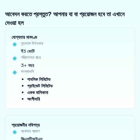
আবেদন করতে প্রস্তুত? আপনার যা যা প্রয়োজন হবে তা এখানে
দেওয়া হল
যোগ্যতার মানদণ্ড
ন্যূনতম টার্নওভার
₹3 কোটি
পরিচালনার বছর
3+ বছর
সংস্থাগুলি
পাবলিক লিমিটেড
প্রাইভেট লিমিটেড
একক মালিকানা
অংশীদারি
প্রয়োজনীয় নথিপত্র
ব্যবসার প্রমাণ
জিএসটিআইএন