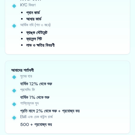
KYC বিবরণ
প্যান কার্ড
আধার কার্ড
আর্থিক নথি (গত ৩ বছর)
ব্যাঙ্ক স্টেটমেন্ট
ব্যালেন্স শিট
লাভ ও ক্ষতির বিবরণী
আমাদের শর্তাবলী
সুদের হার
বার্ষিক 12% থেকে শুরু
প্রসেসিং ফি
বার্ষিক 1% থেকে শুরু
শাস্তিমূলক সুদ
প্রতি মাসে 2% থেকে শুরু + প্রযোজ্য কর
EMI এবং চেক বাউন্স চার্জ
500 + প্রযোজ্য কর