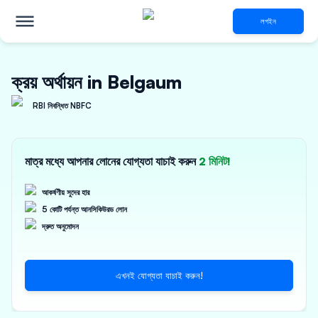
লগইন
ক্রয় অর্থায়ন in Belgaum
RBI নিবন্ধিত NBFC
মাত্র মধ্যে আপনার লোনের যোগ্যতা যাচাই করুন
2 মিনিট!
আকর্ষণীয় সুদের হার
5 কোটি পর্যন্ত আনসিকিউরড লোন
দ্রুত অনুমোদন
এখনই যোগ্যতা যাচাই করুন!