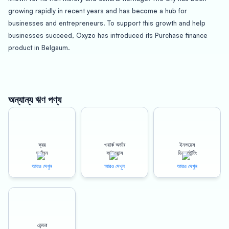
growing rapidly in recent years and has become a hub for
businesses and entrepreneurs. To support this growth and help
businesses succeed, Oxyzo has introduced its Purchase finance
product in Belgaum.
The Oxyzo Purchase finance offers a number of benefits that can
help businesses to grow and become more profitable. One of the
biggest benefits of this loan is that it allows businesses to procure
অন্যান্য ঋণ পণ্য
goods and supplies at a cheaper cost. By having access to
financing, businesses can take advantage of bulk discounts and
negotiate better deals with suppliers.
ক্রয়
ওয়ার্ক অর্ডার
ইনভয়েস
অর্থায়ন
ফাইন্যান্স
ডিসকাউন্টিং
Another benefit of the Oxyzo Purchase finance is that it helps to
আরও দেখুন
আরও দেখুন
আরও দেখুন
improve working capital cycles. By providing businesses with a line
of credit, they can manage their cash flow more effectively and
ensure that they have the resources they need to meet their
obligations and grow their business.
ভেন্ডর