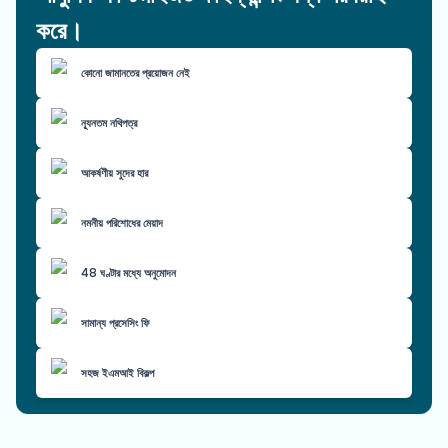
করে।
কোনো জামানতের প্রয়োজন নেই
ন্যূনতম নথিপত্র
আকর্ষণীয় সুদের হার
নমনীয় পরিশোধের মেয়াদ
48 ঘণ্টার মধ্যে অনুমোদন
সামান্য প্রসেসিং ফি
সহজ ইএমআই বিকল্প