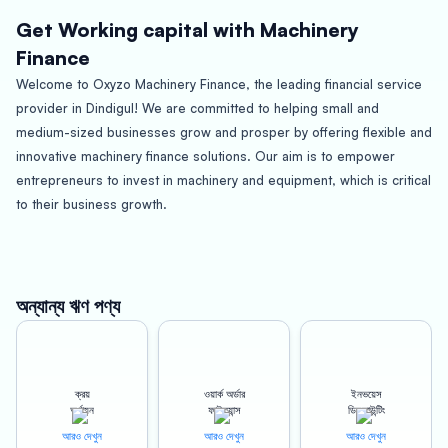
Get Working capital with Machinery
Finance
Welcome to Oxyzo Machinery Finance, the leading financial service
provider in Dindigul! We are committed to helping small and
medium-sized businesses grow and prosper by offering flexible and
innovative machinery finance solutions. Our aim is to empower
entrepreneurs to invest in machinery and equipment, which is critical
to their business growth.
About Dindigul:
Dindigul is a historic city located in the state of Tamil Nadu, known
for its rich cultural heritage and delicious cuisine. It is also an
অন্যান্য ঋণ পণ্য
important industrial center in the region, with a thriving textile and
agro-based industry. The city is home to several small and medium-
sized businesses that form the backbone of the local economy. At
ক্রয়
ওয়ার্ক অর্ডার
ইনভয়েস
Oxyzo Machinery Finance, we understand the challenges faced by
অর্থায়ন
ফাইন্যান্স
ডিসকাউন্টিং
these businesses and offer customized financial solutions to help
আরও দেখুন
আরও দেখুন
আরও দেখুন
them achieve their growth objectives.