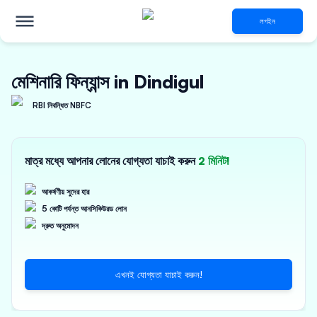
লগইন
মেশিনারি ফিন্যান্স in Dindigul
RBI নিবন্ধিত NBFC
মাত্র মধ্যে আপনার লোনের যোগ্যতা যাচাই করুন
2 মিনিট!
আকর্ষণীয় সুদের হার
5 কোটি পর্যন্ত আনসিকিউরড লোন
দ্রুত অনুমোদন
এখনই যোগ্যতা যাচাই করুন!