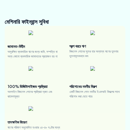
মেশিনারি ফাইন্যান্স
সুবিধা
স্বল্প খরচে ঋণ
জামানত-বিহীন
বিজনেস লোনের সুদের হার অন্যান্য ঋণের তুলনায়
অসুরক্ষিত ব্যবসায়িক ঋণের জন্য জমি, সম্পত্তি বা
তুলনামূলকভাবে কম
অন্য কোনো ব্যবসায়িক জামানতের প্রয়োজন হয় না
100% ডিজিটালাইজড প্রক্রিয়া
পরিশোধের নমনীয় বিকল্প
অনলাইন বিজনেস লোনের প্রক্রিয়া দ্রুত এবং
একটি বিজনেস লোন নমনীয় ইএমআই বিকল্পের সাথে
ঝামেলামুক্ত
পরিশোধ করা যেতে পারে
তাৎক্ষণিক বিতরণ
ঋণের পরিমাণ অনুমোদিত হওয়ার ২৪-৪৮ ঘণ্টার মধ্যে