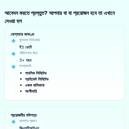
আবেদন করতে প্রস্তুত? আপনার যা যা প্রয়োজন হবে তা এখানে
দেওয়া হল
যোগ্যতার মানদণ্ড
ন্যূনতম টার্নওভার
₹3 কোটি
পরিচালনার বছর
3+ বছর
সংস্থাগুলি
পাবলিক লিমিটেড
প্রাইভেট লিমিটেড
একক মালিকানা
অংশীদারি
প্রয়োজনীয় নথিপত্র
ব্যবসার প্রমাণ
জিএসটিআইএন