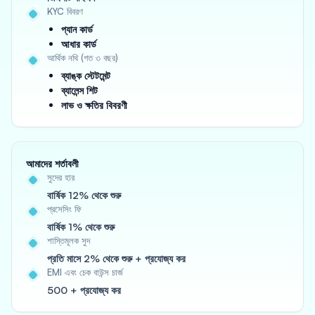
KYC বিবরণ
প্যান কার্ড
আধার কার্ড
আর্থিক নথি (গত ৩ বছর)
ব্যাঙ্ক স্টেটমেন্ট
ব্যালেন্স শিট
লাভ ও ক্ষতির বিবরণী
আমাদের শর্তাবলী
সুদের হার
বার্ষিক 12% থেকে শুরু
প্রসেসিং ফি
বার্ষিক 1% থেকে শুরু
শাস্তিমূলক সুদ
প্রতি মাসে 2% থেকে শুরু + প্রযোজ্য কর
EMI এবং চেক বাউন্স চার্জ
500 + প্রযোজ্য কর