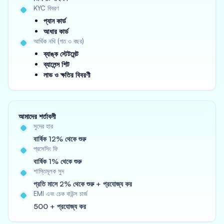
KYC বিবরণ
প্যান কার্ড
আধার কার্ড
আর্থিক নথি (গত ৩ বছর)
ব্যাঙ্ক স্টেটমেন্ট
ব্যালেন্স শিট
লাভ ও ক্ষতির বিবরণী
আমাদের শর্তাবলী
সুদের হার
বার্ষিক 12% থেকে শুরু
প্রসেসিং ফি
বার্ষিক 1% থেকে শুরু
শাস্তিমূলক সুদ
প্রতি মাসে 2% থেকে শুরু + প্রযোজ্য কর
EMI এবং চেক বাউন্স চার্জ
500 + প্রযোজ্য কর