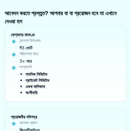
আবেদন করতে প্রস্তুত? আপনার যা যা প্রয়োজন হবে তা এখানে
দেওয়া হল
যোগ্যতার মানদণ্ড
ন্যূনতম টার্নওভার
₹3 কোটি
পরিচালনার বছর
3+ বছর
সংস্থাগুলি
পাবলিক লিমিটেড
প্রাইভেট লিমিটেড
একক মালিকানা
অংশীদারি
প্রয়োজনীয় নথিপত্র
ব্যবসার প্রমাণ
জিএসটিআইএন