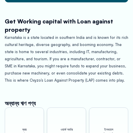
Get Working capital with Loan against
property
Karnataka is a state located in southern India and is known for its rich
cultural heritage, diverse geography, and booming economy. The
state is home to several industries, including IT, manufacturing,
agriculture, and tourism. If you are a manufacturer, contractor, or
SME in Karnataka, you might require funds to expand your business,
purchase new machinery, or even consolidate your existing debts.
This is where Oxyzo’s Loan Against Property (LAP) comes into play.
Oxyzo’s LAP is a loan product that provides funds to eligible
individuals against their property. This loan is specifically designed
অন্যান্য ঋণ পণ্য
for manufacturers, contractors, and SMEs who own a property and
are in need of funds for their business. The loan amount is
determined by the value of the property and can range up to 150%
ক্রয়
ওয়ার্ক অর্ডার
ইনভয়েস
of the property’s market value. With Oxyzo’s LAP, you can unlock the